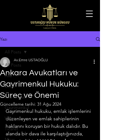
Yazı
All Posts
Av.Emre USTAOĞLU
All Posts
Ankara Avukatları ve
Aile
Gayrimenkul Hukuku:
Ceza
Süreç ve Önemi
İcra ve İflas
Güncelleme tarihi:
31 Ağu 2024
Gayrimenkul
Gayrimenkul hukuku, emlak işlemlerini 
Vergi
düzenleyen ve emlak sahiplerinin 
haklarını koruyan bir hukuk dalıdır. Bu 
Ticaret
alanda bir dava ile karşılaştığınızda, 
Miras