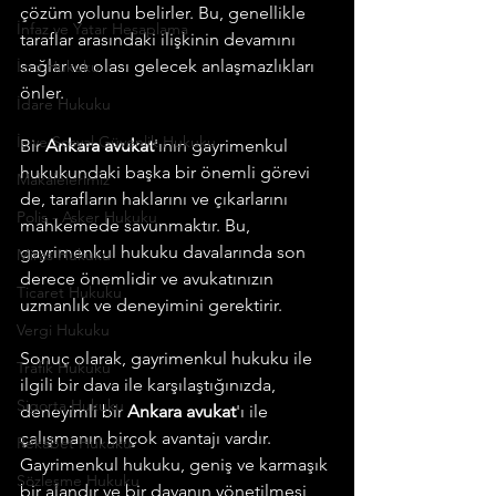
çözüm yolunu belirler. Bu, genellikle 
İnfaz ve Yatar Hesaplama
taraflar arasındaki ilişkinin devamını 
sağlar ve olası gelecek anlaşmazlıkları 
İcra Hukuku
önler.
İdare Hukuku
İş ve Sosyal Güvenlik Hukuku
Bir 
Ankara avukat
'ının gayrimenkul 
hukukundaki başka bir önemli görevi 
Makalelerimiz
de, tarafların haklarını ve çıkarlarını 
Polis - Asker Hukuku
mahkemede savunmaktır. Bu, 
gayrimenkul hukuku davalarında son 
Miras Hukuku
derece önemlidir ve avukatınızın 
Ticaret Hukuku
uzmanlık ve deneyimini gerektirir.
Vergi Hukuku
Sonuç olarak, gayrimenkul hukuku ile 
Trafik Hukuku
ilgili bir dava ile karşılaştığınızda, 
Sigorta Hukuku
deneyimli bir 
Ankara avukat
'ı ile 
çalışmanın birçok avantajı vardır. 
Rekabet Hukuku
Gayrimenkul hukuku, geniş ve karmaşık 
Sözleşme Hukuku
bir alandır ve bir davanın yönetilmesi, 