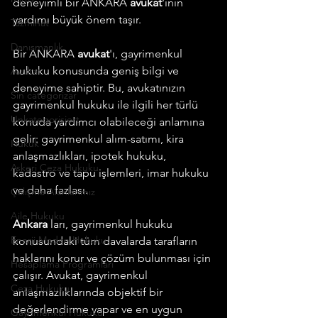
deneyimli bir ANKARA
 avukat
'ının 
yardımı büyük önem taşır.
Tazminat
Danışmanlık
Bir ANKARA
 avukat
'ı, gayrimenkul 
hukuku konusunda geniş bilgi ve 
Avukat
deneyime sahiptir. Bu, avukatınızın 
Sin categorizar
gayrimenkul hukuku ile ilgili her türlü 
Unkategorisiert
konuda yardımcı olabileceği anlamına 
gelir: gayrimenkul alım-satımı, kira 
Hukuk
anlaşmazlıkları, ipotek hukuku, 
Askeri Ceza Hukuku
kadastro ve tapu işlemleri, imar hukuku 
ve daha fazlası.
Çalışma Alanlarımız
Aile Hukuku
Ankara 
ları, gayrimenkul hukuku 
Enerji Maden Hukuku
konusundaki tüm davalarda tarafların 
haklarını korur ve çözüm bulunması için 
Hesaplama Programları
çalışır. Avukat, gayrimenkul 
Ceza Hukuku
anlaşmazlıklarında objektif bir 
değerlendirme yapar ve en uygun 
Gayrimenkul Hukuku