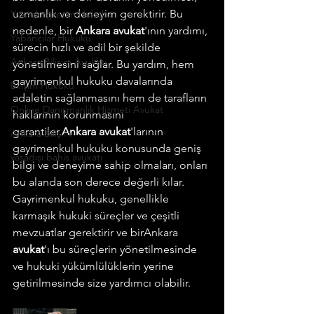
uzmanlık ve deneyim gerektirir. Bu 
Yükseköğretim Hukuku
nedenle, bir 
Ankara avukat
'ının yardımı, 
Yabancılar Hukuku
sürecin hızlı ve adil bir şekilde 
Ankara Bilişim Avukatı
yönetilmesini sağlar. Bu yardım, hem 
gayrimenkul hukuku davalarında 
Bilişim Hukuku
adaletin sağlanmasını hem de tarafların 
Online Danışmanlık Hizmeti Avukat
haklarının korunmasını 
garantiler.
Ankara avukat
'larının 
Ankara Bilişim
gayrimenkul hukuku konusunda geniş 
yasadışı bahis avukatı
bilgi ve deneyime sahip olmaları, onları 
bu alanda son derece değerli kılar. 
Gayrimenkul hukuku, genellikle 
karmaşık hukuki süreçler ve çeşitli 
mevzuatlar gerektirir ve birAnkara 
avukat
'ı bu süreçlerin yönetilmesinde 
ve hukuki yükümlülüklerin yerine 
getirilmesinde size yardımcı olabilir.