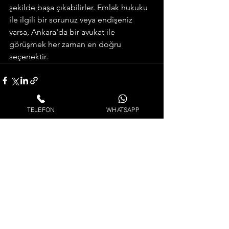
şekilde başa çıkabilirler. Emlak hukuku 
ile ilgili bir sorunuz veya endişeniz 
varsa, Ankara'da bir avukat ile 
görüşmek her zaman en doğru 
seçenektir.
TELEFON
WHATSAPP
Hepsini Gör
Son Yazılar