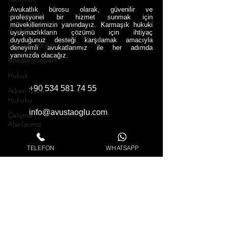
Avukatlık bürosu olarak, güvenilir ve
Danışmanlık
profesyonel bir hizmet sunmak için
müvekillerimizin yanındayız. Karmaşık hukuki
Avukat
uyuşmazlıkların çözümü için ihtiyaç
duyduğunuz desteği karşılamak amacıyla
Sin categorizar
deneyimli avukatlarımız ile her adımda
yanınızda olacağız.
Unkategorisiert
Hukuk
+90 534 581 74 55
Askeri Ceza
Hukuku
info@avustaoglu.com
Çalışma
Alanlarımız
Aile Hukuku
TELEFON
WHATSAPP
Enerji Maden
Hukuku
Hesaplama
Programları
Ceza Hukuku
Gayrimenkul