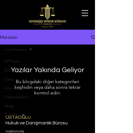
Makaleler
İcra Hukuku
All Posts
Yazılar Yakında Geliyor
Aile
Ceza
Bu blogdaki diğer kategorileri
keşfedin veya daha sonra tekrar
İcra ve İflas
kontrol edin.
Gayrimenkul
Vergi
Ticaret
USTAOĞLU
Hukuk ve Danışmanlık Bürosu
Miras
Hakkımızda
Tazminat