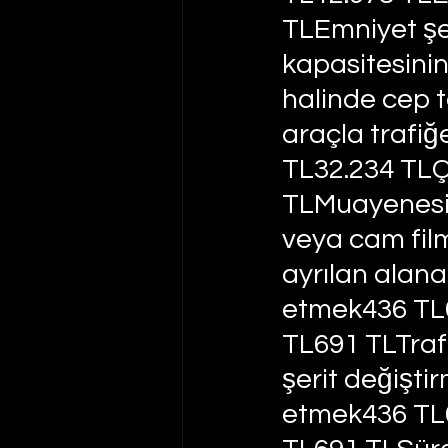
TLEmniyet şe
kapasitesini
halinde cep 
araçla trafi
TL32.234 TLÇ
TLMuayenesiz
veya cam film
ayrılan alan
etmek436 TL6
TL691 TLTraf
şerit değişti
etmek436 TL