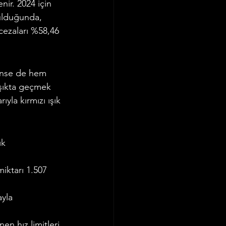
nir. 2024 için 
ulduğunda, 
 cezaları %58,46 
örünse de hem 
ışıkta geçmek 
ıyla kırmızı ışık 
ık 
iktarı 1.507 
yla 
en hız limitleri 