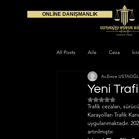
ONLİNE DANIŞMANLIK
All Posts
Aile
Ceza
İcr
Av.Emre USTAOĞ
Danışmanlık
Avukat
S
Yeni Traf
5 üzerinden NaN yıl
Çalışma Alanlarımız
Aile H
Trafik cezaları, sürüc
Karayolları Trafik Ka
uygulanmaktadır. 2024
Gayrimenkul Hukuku
İnfaz
artırılmıştır.