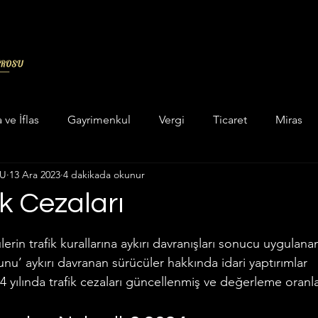
a ve İflas
Gayrimenkul
Vergi
Ticaret
Miras
LU
13 Ara 2023
4 dakikada okunur
in categorizar
Unkategorisiert
Hukuk
Askeri Cez
ik Cezaları
dız
ukuku
Enerji Maden Hukuku
Hesaplama Programları
ülerin trafik kurallarına aykırı davranışları sonucu uygulanan
nunu’ aykırı davranan sürücüler hakkında idari yaptırımlar 
 yılında trafik cezaları güncellenmiş ve değerleme oranla
 ve Yatar Hesaplama
İcra Hukuku
İdare Hukuku