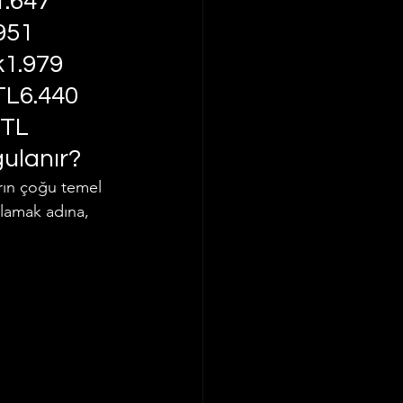
.647 
951 
k1.979 
TL6.440 
 TL
gulanır?
arın çoğu temel 
ağlamak adına, 