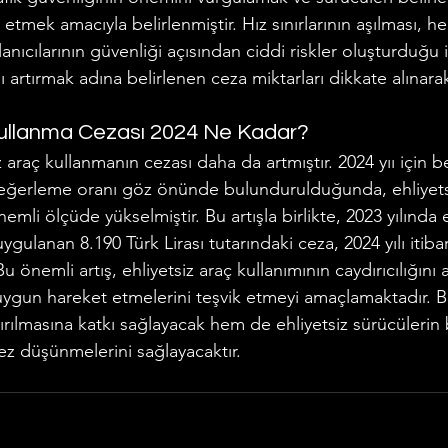
 etmek amacıyla belirlenmiştir. Hız sınırlarının aşılması, 
nıcılarının güvenliği açısından ciddi riskler oluşturduğu i
ğını artırmak adına belirlenen ceza miktarları dikkate alına
Kullanma Cezası 2024 Ne Kadar?
z araç kullanmanın cezası daha da artmıştır. 2024 yıı için b
değerleme oranı göz önünde bulundurulduğunda, ehliyets
mli ölçüde yükselmiştir. Bu artışla birlikte, 2023 yılında e
ygulanan 8.190 Türk Lirası tutarındaki ceza, 2024 yılı itiba
 Bu önemli artış, ehliyetsiz araç kullanımının caydırıcılığını a
 uygun hareket etmelerini teşvik etmeyi amaçlamaktadır.
tırılmasına katkı sağlayacak hem de ehliyetsiz sürücülerin b
z düşünmelerini sağlayacaktır.