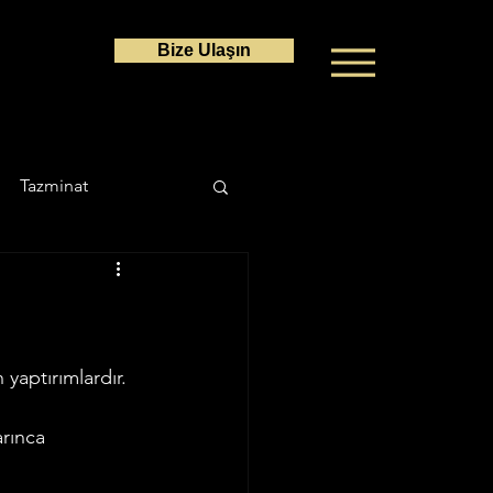
Bize Ulaşın
Tazminat
a Hukuku
Ceza Hukuku
 yaptırımlardır. 
rınca 