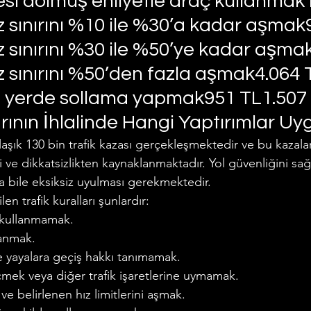
si dolmuş ehliyetle araç kullanmak1
 sınırını %10 ile %30’a kadar aşmak
 sınırını %30 ile %50’ye kadar aşma
 sınırını %50’den fazla aşmak4.064 
 yerde sollama yapmak951 TL1.507
arının İhlalinde Hangi Yaptırımlar Uy
klaşık 130 bin trafik kazası gerçekleşmektedir ve bu kazal
lali ve dikkatsizlikten kaynaklanmaktadır. Yol güvenliğini s
ına bile eksiksiz uyulması gerekmektedir.
len trafik kuralları şunlardır:
 kullanmamak.
lanmak.
e yayalara geçiş hakkı tanımamak.
eçmek veya diğer trafik işaretlerine uymamak.
ve belirlenen hız limitlerini aşmak.