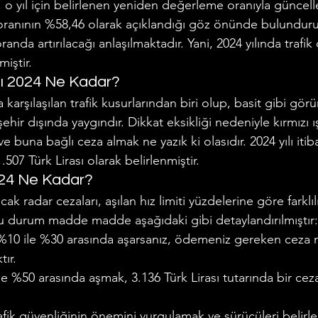
rı, o yıl için belirlenen yeniden değerleme oranıyla güncelle
ranının %58,46 olarak açıklandığı göz önünde bulundur
oranda artırılacağı anlaşılmaktadır. Yani, 2024 yılında trafik
iştir.
ası 2024 Ne Kadar?
ıkça karşılaşılan trafik kusurlarından biri olup, basit gibi g
ehir dışında yaygındır. Dikkat eksikliği nedeniyle kırmızı 
e buna bağlı ceza almak ne yazık ki olasıdır. 2024 yılı itibar
.507 Türk Lirası olarak belirlenmiştir.
24 Ne Kadar?
ak radar cezaları, aşılan hız limiti yüzdelerine göre farklıl
 durum madde madde aşağıdaki gibi detaylandırılmıştır:
ı %10 ile %30 arasında aşarsanız, ödemeniz gereken ceza m
tır.
ile %50 arasında aşmak, 3.136 Türk Lirası tutarında bir ceza
afik güvenliğinin önemini vurgulamak ve sürücüleri belirlen