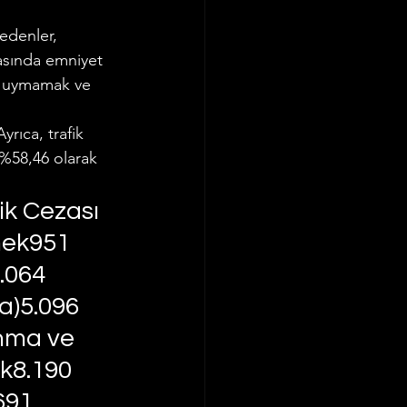
 edenler, 
Ticaret Hukuku
rasında emniyet 
ne uymamak ve 
rıca, trafik 
 %58,46 olarak 
ik Cezası 
mek951 
.064 
a)5.096 
nma ve 
k8.190 
691 