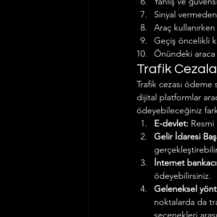
Yanlış ve güvens
Sinyal vermeden
Araç kullanırken
Geçiş öncelikli 
Önündeki araca 
Trafik Cezal
Trafik cezası ödeme 
dijital platformlar ar
ödeyebileceğiniz farkl
E-devlet:
 Resmi 
Gelir İdaresi Baş
gerçekleştirebilir
İnternet bankacıl
ödeyebilirsiniz.
Geleneksel yönt
noktalarda da tr
seçenekleri arası