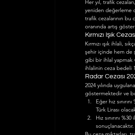
Her yıl, trafik cezala
yeniden değerleme o
trafik cezalarının bu 
oranında artış gösterm
Kırmızı Işık Cez
Kırmızı ışık ihlali, s
şehir içinde hem de ş
gibi bir ihlal yapmak v
ihlalinin ceza bedeli 1
Radar Cezası 20
2024 yılında uygulanac
göstermektedir ve bu
Eğer hız sınırın
Türk Lirası olacak
Hız sınırını %30 
sonuçlanacaktır.
Bu ceza miktarları, tr