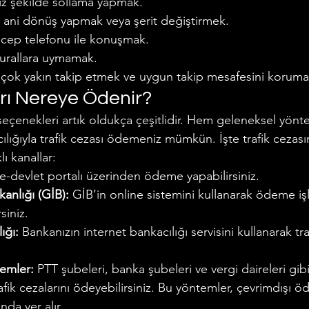
iz şekilde sollama yapmak.
 ani dönüş yapmak veya şerit değiştirmek.
 cep telefonu ile konuşmak.
kurallara uymamak.
çok yakın takip etmek ve uygun takip mesafesini korum
arı Nereye Ödenir?
seçenekleri artık oldukça çeşitlidir. Hem geleneksel yön
acılığıyla trafik cezası ödemeniz mümkün. İşte trafik cezası
ı kanallar:
e-devlet portalı üzerinden ödeme yapabilirsiniz.
kanlığı (GİB):
 GİB’in online sistemini kullanarak ödeme işl
siniz.
ığı:
 Bankanızın internet bankacılığı servisini kullanarak traf
emler:
 PTT şubeleri, banka şubeleri ve vergi daireleri gibi 
afik cezalarını ödeyebilirsiniz. Bu yöntemler, çevrimdışı 
nda yer alır.