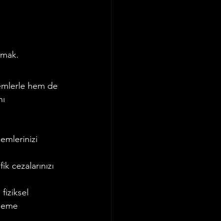
amak.
temlerle hem de 
nı 
emlerinizi 
ik cezalarınızı 
fiziksel 
ödeme 