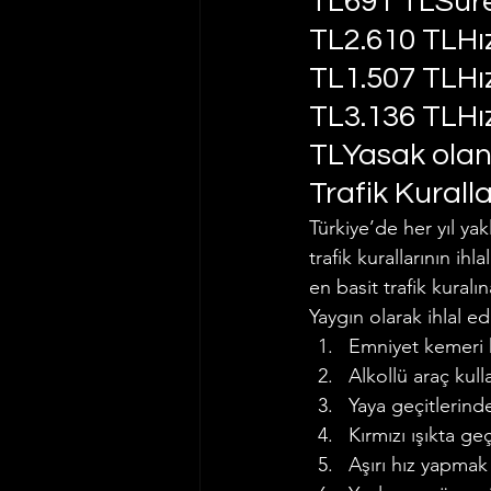
TL691 TLSüre
TL2.610 TLHız
TL1.507 TLHız
TL3.136 TLHız
TLYasak olan
Trafik Kurall
Türkiye’de her yıl ya
trafik kurallarının ih
en basit trafik kural
Yaygın olarak ihlal edi
Emniyet kemeri
Alkollü araç kul
Yaya geçitlerind
Kırmızı ışıkta g
Aşırı hız yapmak 