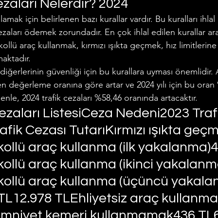
ezaları Nelerdir? 2024
lamak için belirlenen bazı kurallar vardır. Bu kuralları ihlal
Makalelerimiz
Polis - Asker Hukuku
Miras Hukuku
cezaları ödemek zorundadır. En çok ihlal edilen kurallar a
llü araç kullanmak, kırmızı ışıkta geçmek, hız limitleri
aktadır.
u
iğerlerinin güvenliği için bu kurallara uyması önemlidir. Ay
den değerleme oranına göre artar ve 2024 yılı için bu oran
enle, 2024 trafik cezaları %58,46 oranında artacaktır.
ezaları ListesiCeza Nedeni2023 Traf
afik Cezası TutarıKırmızı ışıkta geç
ollü araç kullanma (ilk yakalanma)4
ollü araç kullanma (ikinci yakalanm
kollü araç kullanma (üçüncü yakala
 TL12.978 TLEhliyetsiz araç kullanma
Emniyet kemeri kullanmamak436 TL