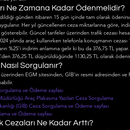
arı Ne Zamana Kadar Ödenmelidir?
 edildiği günden itibaren 15 gün içinde tam olarak ödenir
uygulanır. Her yıl güncellenen ceza miktarlarına göre, ind
k gösterebilir. Güncel tarifeler üzerinden trafik cezası hes
 2024 yılında araç kullanırken telefonla konuşmanın cezası 
rın %25’i indirim anlamına gelir ki bu da 376,75 TL yapar. 
TL’den 376,25 TL düşürüldüğünde 1130,25 TL olarak ödenir
 Nasıl Sorgulanır?
et üzerinden EGM sitesinden, GİB’in resmi adresinden ve 
bilir.
Sorgulama ve Ödeme sayfası
üdürlüğü Araç Plakasına Yazılan Ceza Sorgulama
aşkanlığı (GİB) Ceza Sorgulama ve Ödeme sayfası
lama ve Ödeme sayfası
k Cezaları Ne Kadar Arttı?