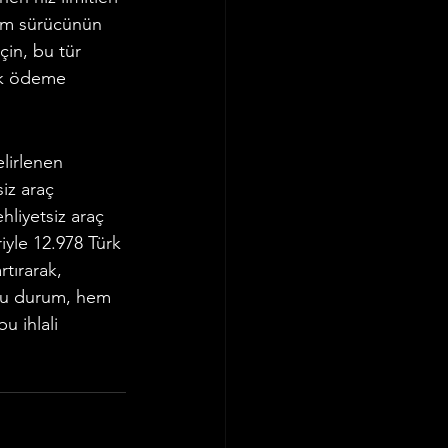
hem sürücünün 
çin, bu tür 
rak ödeme 
elirlenen 
iz araç 
hliyetsiz araç 
riyle 12.978 Türk 
rtırarak, 
 Bu durum, hem 
u ihlali 