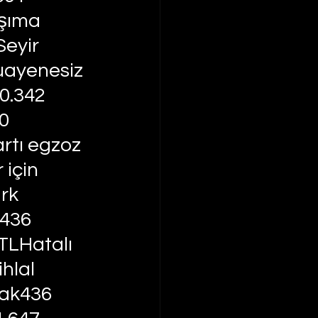
şıma 
eyir 
uayenesiz 
0.342 
0 
tı egzoz 
için 
rk 
436 
TLHatalı 
hlal 
ak436 