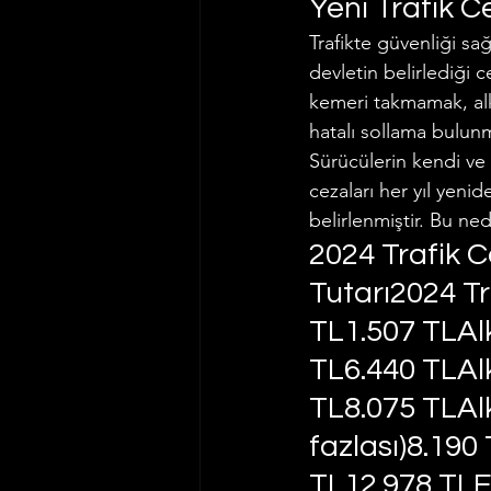
Yeni Trafik C
Trafikte güvenliği sağ
İş ve Sosyal Güvenlik Hukuku
devletin belirlediği 
kemeri takmamak, alko
hatalı sollama bulunm
Vergi Hukuku
Trafik Hukuk
Sürücülerin kendi ve d
cezaları her yıl yeni
belirlenmiştir. Bu ned
2024 Trafik C
Tutarı2024 Tr
TL1.507 TLAlk
TL6.440 TLAlk
TL8.075 TLAl
fazlası)8.190
TL12.978 TL