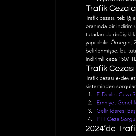
Trafik Cezal
Trafik cezası, tebliğ
oranında bir indirim 
tutarları da değişikli
yapılabilir. Örneğin,
belirlenmişse, bu tuta
indirimli ceza 1507 
Trafik Cezası
Trafik cezası e-devl
sisteminden sorgulana
E-Devlet Ceza 
Emniyet Genel M
Gelir İdaresi B
PTT Ceza Sorgu
2024’de Trafi