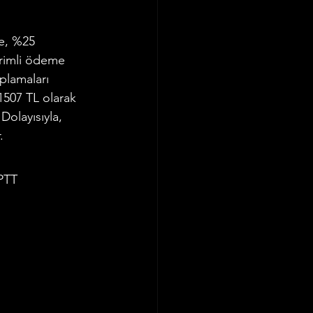
se, %25 
irimli ödeme 
aplamaları 
1507 TL olarak 
Dolayısıyla, 
.
PTT 