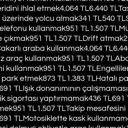
ridini ihlal etmek4.064 TL6.440 TLTa
n üzerinde yolcu almak341 TL540 TLS
telefonu kullanmak951 TL1.507 TLM
ğe çıkmak951 TL1.507 TLDrift atmak2
akarlı araba kullanmak4.064 TL6.44
 araç kullanmak951 TL1.507 TLAbar
i kullanmak951 TL1.507 TLEngelliler 
a park etmek873 TL1.383 TLHatalı pa
91 TLIşık donanımının çalışmaması
ik sigortası yaptırmamak436 TL691 
rmek951 TL1.507 TLTakip mesafesini i
691 TLMotosiklette kask kullanmam