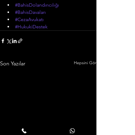
#BahisDolandırıcılığı
#BahisDavaları
#CezaAvukatı
#HukukiDestek
Hepsini Gör
Son Yazılar