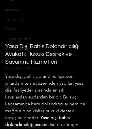
Tazminat
Danışmanlık
Avukat
Sin categorizar
Yasa Dışı Bahis Dolandırıcılığı 
Unkategorisiert
Avukatı: Hukuki Destek ve 
Hukuk
Savunma Hizmetleri
Askeri Ceza Hukuku
Yasa dışı bahis dolandırıcılığı, son 
Çalışma Alanlarımız
yıllarda internet üzerinden yapılan yasa 
Aile Hukuku
dışı faaliyetler arasında en sık 
karşılaşılan suçlardan biridir. Bu suç 
Enerji Maden Hukuku
kapsamında hem dolandırıcılar hem de 
Hesaplama Programları
mağdur olan kişiler hukuki destek 
Ceza Hukuku
arayışına girerler. 
Yasa dışı bahis 
dolandırıcılığı avukatı
 ise bu süreçte 
Gayrimenkul Hukuku