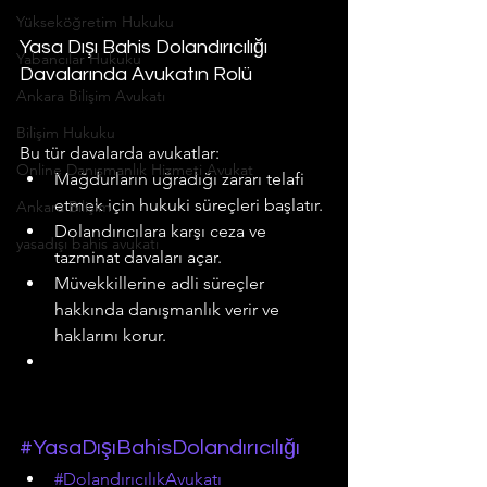
Yükseköğretim Hukuku
Yasa Dışı Bahis Dolandırıcılığı 
Yabancılar Hukuku
Davalarında Avukatın Rolü
Ankara Bilişim Avukatı
Bilişim Hukuku
Bu tür davalarda avukatlar:
Online Danışmanlık Hizmeti Avukat
Mağdurların uğradığı zararı telafi 
etmek için hukuki süreçleri başlatır.
Ankara Bilişim
Dolandırıcılara karşı ceza ve 
yasadışı bahis avukatı
tazminat davaları açar.
Müvekkillerine adli süreçler 
hakkında danışmanlık verir ve 
haklarını korur.
#YasaDışıBahisDolandırıcılığı
#DolandırıcılıkAvukatı