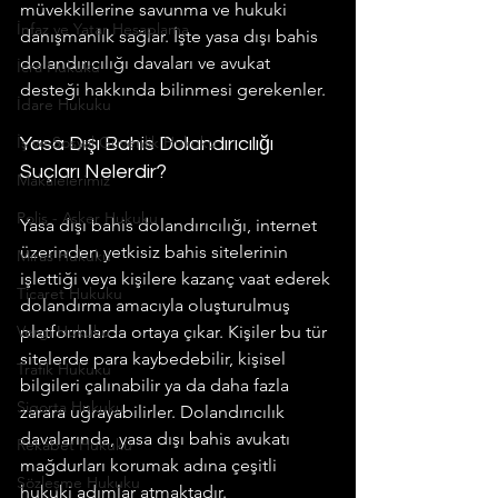
müvekkillerine savunma ve hukuki 
İnfaz ve Yatar Hesaplama
danışmanlık sağlar. İşte yasa dışı bahis 
dolandırıcılığı davaları ve avukat 
İcra Hukuku
desteği hakkında bilinmesi gerekenler.
İdare Hukuku
İş ve Sosyal Güvenlik Hukuku
Yasa Dışı Bahis Dolandırıcılığı 
Suçları Nelerdir?
Makalelerimiz
Polis - Asker Hukuku
Yasa dışı bahis dolandırıcılığı, internet 
üzerinden yetkisiz bahis sitelerinin 
Miras Hukuku
işlettiği veya kişilere kazanç vaat ederek 
Ticaret Hukuku
dolandırma amacıyla oluşturulmuş 
Vergi Hukuku
platformlarda ortaya çıkar. Kişiler bu tür 
sitelerde para kaybedebilir, kişisel 
Trafik Hukuku
bilgileri çalınabilir ya da daha fazla 
Sigorta Hukuku
zarara uğrayabilirler. Dolandırıcılık 
davalarında, yasa dışı bahis avukatı 
Rekabet Hukuku
mağdurları korumak adına çeşitli 
Sözleşme Hukuku
hukuki adımlar atmaktadır.