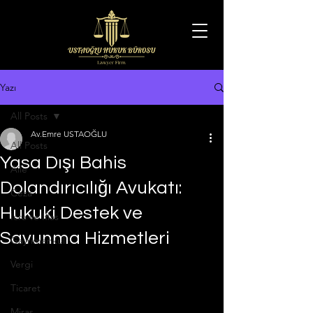
Yazı
All Posts
Av.Emre USTAOĞLU
All Posts
Yasa Dışı Bahis
Aile
Dolandırıcılığı Avukatı:
Ceza
Hukuki Destek ve
İcra ve İflas
Savunma Hizmetleri
Gayrimenkul
Vergi
Ticaret
Miras