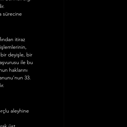
ir.
Ticaret Hukuku
a sürecine 
ından itiraz 
şlemlerinin, 
ir deyişle, bir 
aşvurusu ile bu 
nun haklarını 
 Kanunu’nun 33. 
ır.
orçlu aleyhine 
rak üst 