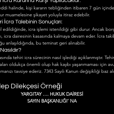
 İcra Kararına Karşı Yapılacaklar:
reddi halinde, kişi kararın tebliğinden itibaren 7 gün içind
uamelesine şikayet yoluyla itiraz edebilir.
i İcra Talebinin Sonuçları:
ul edildiğinde, icra işlemi istenildiği gibi durur. Ancak bor
arı, icra dairesinin kasasında kalmaya devam eder. İcra tak
u anlaşıldığında, bu teminat geri alınabilir.
 Nasıldır?
nda tehiri icra sürecinin nasıl işlediği açıklanmıştır. Tehir
maları oldukça önemli olup hak kaybı yaşanmaması için av
anızı tavsiye ederiz. 7343 Sayılı Kanun değişikliği baz al
alep Dilekçesi Örneği
YARGITAY …. HUKUK DAİRESİ
SAYIN BAŞKANLIĞI’ NA