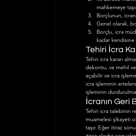
mahkemeye taşın
Borçlunun, icran
Genel olarak, bo
Borçlu, icra müd
kadar kendisine 
Tehiri İcra Ka
Tehiri icra kararı a
dekontu, ve mehil ve
açabilir ve icra işlem
icra işleminin ertele
işleminin durdurulması
İcranın Geri 
Tehiri icra talebinin
muamelesi şikayeti ola
taşır. Eğer itiraz sonu
itiraz aleyhe sonuçlan