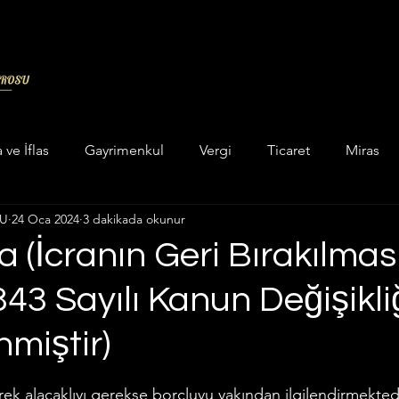
a ve İflas
Gayrimenkul
Vergi
Ticaret
Miras
LU
24 Oca 2024
3 dakikada okunur
in categorizar
Unkategorisiert
Hukuk
Askeri Cez
ra (İcranın Geri Bırakılması
343 Sayılı Kanun Değişikliğ
ukuku
Enerji Maden Hukuku
Hesaplama Programları
miştir)
 ve Yatar Hesaplama
İcra Hukuku
İdare Hukuku
dız
erek alacaklıyı gerekse borçluyu yakından ilgilendirmektedi