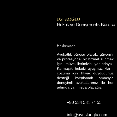
USTAOĞLU
Teknik bir sorun oluştu
Hukuk ve Danışmanlık Bürosu
Ankara iban Kullandırma
Avukatı | Av. Emre
Hakkımızda
USTAOĞLU
Avukatlık bürosu olarak, güvenilir
ve profesyonel bir hizmet sunmak
için müvekillerimizin yanındayız.
Karmaşık hukuki uyuşmazlıkların
çözümü için ihtiyaç duyduğunuz
desteği karşılamak amacıyla
deneyimli avukatlarımız ile her
adımda yanınızda olacağız.
+90 534 581 74 55
info@avustaoglu.com