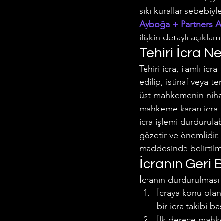
sıkı kurallar sebebi
İş ve Sosyal Güvenlik Hukuku
Ayboğa + Partners A
ilişkin detaylı açıklam
Tehiri İcra N
Vergi Hukuku
Trafik Hukuk
Tehiri icra, ilamlı ic
edilip, istinaf veya 
üst mahkemenin nihai 
mahkeme kararı icra e
icra işlemi durdurula
gözetir ve önemlidir. 
maddesinde belirtilmiş
İcranın Geri B
İcranın durdurulması (
İcraya konu olan 
bir icra takibi ba
İlk derece mahke