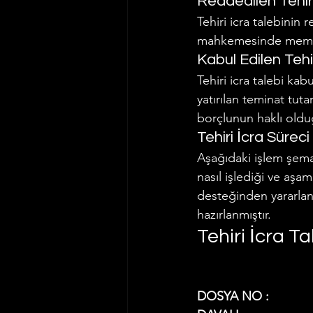
Reddedilen Tehiri
Tehiri icra talebinin 
mahkemesinde memur m
Kabul Edilen Tehir
Tehiri icra talebi kab
yatırılan teminat tut
borçlunun haklı olduğ
Tehiri İcra Süreci
Aşağıdaki işlem şeması
nasıl işlediği ve aşa
desteğinden yararlanm
hazırlanmıştır.
Tehiri İcra T
DOSYA NO :