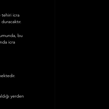
tehiri icra 
 duracaktır.
urumunda, bu 
nda icra 
ektedir.
aldığı yerden 