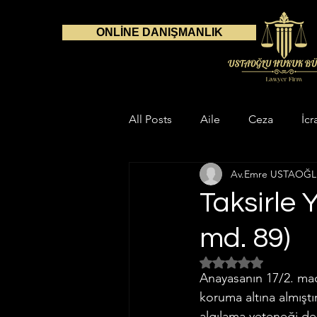
ONLİNE DANIŞMANLIK
All Posts
Aile
Ceza
İcr
Av.Emre USTAOĞ
Danışmanlık
Avukat
S
Taksirle
md. 89)
Çalışma Alanlarımız
Aile H
5 üzerinden NaN yıl
Anayasanın 17/2. ma
Gayrimenkul Hukuku
İnfaz
koruma altına almıştı
algılama yeteneği de