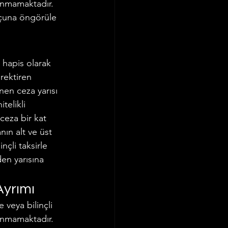
lunmamaktadır. 
uçuna öngörüle 
 hapis olarak 
rektiren 
nen ceza yarısı 
telikli 
ceza bir kat 
nın alt ve üst 
nçli taksirle 
en yarısına 
Ayrımı
veya bilinçli 
lunmamaktadır. 