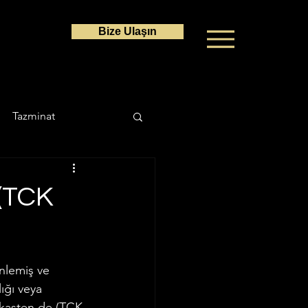
Bize Ulaşın
Tazminat
a Hukuku
 (TCK
Ceza Hukuku
nlemiş ve 
ığı veya 
 kasten de (TCK 