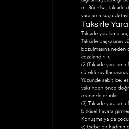
m. 86) olsa, taksirle
İş ve Sosyal Güvenlik Hukuku
yaralama suçu detaylı 
Taksirle Yar
Taksirle yaralama su
Vergi Hukuku
Trafik Hukuk
Taksirle başkasının v
bozulmasına neden ola
cezalandırılır.
(2 )Taksirle yaralama 
sürekli zayıflamasına
Yüzünde sabit ize, e
vaktinden önce doğma
oranında artırılır.
(3) Taksirle yaralama
bitkisel hayata girmes
Konuşma ya da çocuk 
e) Gebe bir kadının 