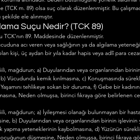
 de (TCK m. 89) olsa suç olarak düzenlenmiştir. Bu çalışmad
Makalelerimiz
Polis - Asker Hukuku
Miras Hukuku
şekilde ele alınmıştır.
alama Suçu Nedir? (TCK 89)
çu TCK’nın 89. Maddesinde düzenlenmiştir.
u
ücuduna acı veren veya sağlığının ya da algılama yeteneği
n kişi, üç aydan bir yıla kadar hapis veya adlî para cezası
fiili, mağdurun; a) Duyularından veya organlarından birinin 
, b) Vücudunda kemik kırılmasına, c) Konuşmasında sürekli
) Yaşamını tehlikeye sokan bir duruma, f) Gebe bir kadın
sına, Neden olmuşsa, birinci fıkraya göre belirlenen ceza
 fiili, mağdurun; a) İyileşmesi olanağı bulunmayan bir hasta
ine, b) Duyularından veya organlarından birinin işlevinin yi
yapma yeteneklerinin kaybolmasına, d) Yüzünün sürekli d
çocuğunun düşmesine, Neden olmuşsa, birinci fıkraya gör