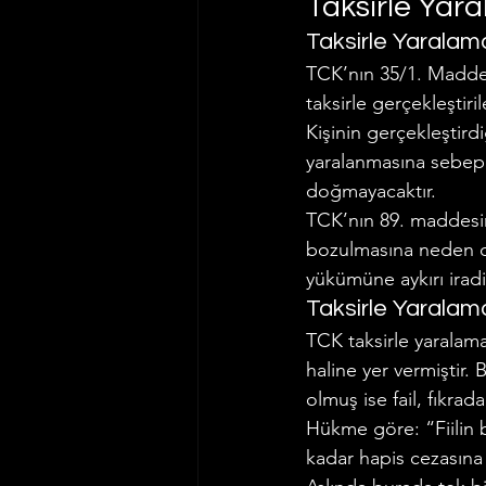
Taksirle Yar
Taksirle Yarala
TCK’nın 35/1. Maddes
taksirle gerçekleştir
Kişinin gerçekleştird
yaralanmasına sebep 
doğmayacaktır.
TCK’nın 89. maddesin
bozulmasına neden o
yükümüne aykırı irad
Taksirle Yarala
TCK taksirle yaralama
haline yer vermiştir.
olmuş ise fail, fıkrada
Hükme göre: “Fiilin b
kadar hapis cezasın