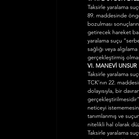
Taksirle yaralama suç
89. maddesinde öngör
bozulması sonuçların
getirecek hareket bakı
yaralama suçu “serbes
sağlığı veya algılama
gerçekleştirmiş olması
VI. MANEVİ UNSUR
Taksirle yaralama suç
TCK’nın 22. maddesini
dolayısıyla, bir davr
gerçekleştirilmesidir
neticeyi istememesine
tanımlanmış ve suçun b
nitelikli hal olarak d
Taksirle yaralama suç