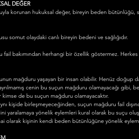
KSAL DEĞER
çuyla korunan hukuksal değer, bireyin beden bütünlüğü, s
u somut olaydaki canlı bireyin bedeni ve sağlığıdır.
u fail bakımından herhangi bir özellik göstermez. Herkes 
çunun mağduru yaşayan bir insan olabilir. Henüz doğup d
yrılmamış cenin bu suçun mağduru olamayacağı gibi, be
ir kimse de bu suçun mağduru olamayacaktır.
aynı kişide birleşmeyeceğinden, suçun mağduru fail dışın
sini yaralamaya yönelik eylemleri kural olarak bu suçu oluş
snai olarak kişinin kendi beden bütünlüğüne yönelik eyleml
EM