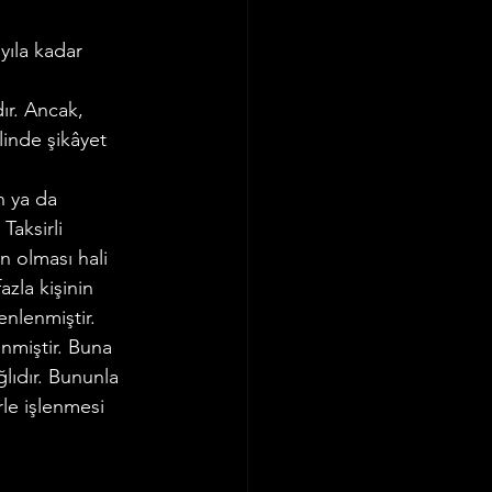
yıla kadar 
ır. Ancak, 
linde şikâyet 
n ya da 
aksirli 
n olması hali 
zla kişinin 
nlenmiştir. 
nmiştir. Buna 
lıdır. Bununla 
rle işlenmesi 