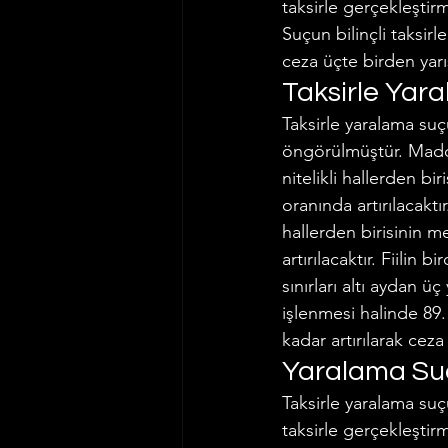
taksirle gerçekleştir
Suçun bilinçli taksir
ceza üçte birden yarıs
Taksirle Yar
Taksirle yaralama suç
öngörülmüştür. Madde
nitelikli hallerden bi
oranında artırılacaktı
hallerden birisinin m
artırılacaktır. Fiilin
sınırları altı aydan ü
işlenmesi halinde 89.
kadar artırılarak ceza
Yaralama Suçu
Taksirle yaralama suç
taksirle gerçekleştir