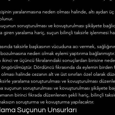
a kişinin yaralanmasına neden olması halinde, altı aydan üç 
olunur.
 suçunun soruşturulması ve kovuşturulması şikâyete bağlıd
a giren yaralama hariç, suçun bilinçli taksirle işlenmesi ha
asında taksirle başkasının vücuduna acı vermek, sağlığını
 bozulmasına neden olmak eylemi yaptırıma bağlanmıştır. T
ikinci ve üçüncü fıkralarındaki sonuçlardan birisine nede
r öngörülmüştür. Dördüncü fıkrasında da eylemin birden fa
lması halinde cezanın alt ve üst sınırları özel olarak düze
taksirle yaralama soruşturulması ve kovuşturulması düzenle
ma suçunun soruşturulması ve kovuşturulması şikâyete bağ
lamanın birinci fıkrada düzenlenen şekli hariç, bilinçli taksi
maksızın soruşturma ve kovuşturma yapılacaktır.
alama Suçunun Unsurları