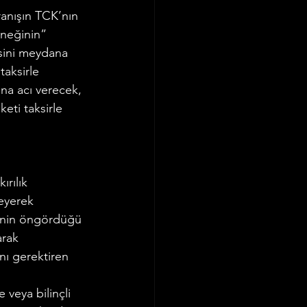
ranışın TCK’nın 
neğinin” 
isini meydana 
taksirle 
na acı verecek, 
eti taksirle 
rılık 
eyerek 
şinin öngördüğü 
arak 
ını gerektiren 
veya bilinçli 