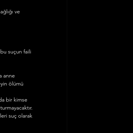
ağlığı ve 
bu suçun faili 
a anne 
yin ölümü 
da bir kimse 
turmayacaktır. 
eri suç olarak 