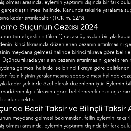
miş olması arasında, eylemin yaptırımı dışında bir fark bu
le gerçekleştirilmesi halinde, Kanunda taksirle yaralama s
ına kadar artırılacaktır (TCK m. 22/3).
alama Suçunun Cezası 2024
unun temel şeklinin (fıkra 1) cezası üç aydan bir yıla kadar
nin ikinci fıkrasında düzenlenen cezanın artırılmasını ge
risinin meydana gelmesi halinde birinci fıkraya göre belirle
r. Üçüncü fıkrada yer alan cezanın artırılmasını gerektiren ni
eydana gelmesi halinde ise birinci fıkraya göre belirlenen 
 birden fazla kişinin yaralanmasına sebep olması halinde ceza
ç yıla kadar şeklinde özel olarak düzenlenmiştir. Eylemin bili
 maddenin ilgili fıkrasına göre belirlenecek ceza üçte bird
 belirlenecektir.
nda Basit Taksir ve Bilinçli Taksir 
unun meydana gelmesi bakımından, failin eylemini taksirle 
miş olması arasında, eylemin yaptırımı dışında bir fark bu