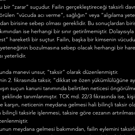
u bir “zarar” suçudur. Failin gerçekleştireceği taksirli dav
ülen “vücuda acı verme”, sağlığın” veya “algılama yete
dan birisine sebep olması gereklidir. Bu sonuçlardan bir
mından ise herhangi bir sınır getirilmemiştir. Dolayısıyla 
t” hareketli bir suçtur. Failin, başka bir kimsenin vücudu
 yeteneğinin bozulmasına sebep olacak herhangi bir harek
 yeterlidir.
unda manevi unsur, “taksir” olarak düzenlenmiştir.
n 2. fıkrasında taksir, “dikkat ve özen yükümlülüğüne aykı
anışın suçun kanuni tanımında belirtilen neticesi öngörülm
” şeklinde tanımlanmıştır. TCK md. 22/3 fıkrasında ise, ki
 karşın, neticenin meydana gelmesi hali bilinçli taksir ol
ilinçli taksirle işlenmesi, taksire göre cezanın artırılmas
üzenlenmiştir.
unun meydana gelmesi bakımından, failin eylemini taksirle 