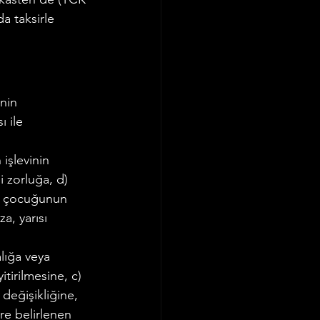
a taksirle 
Ticaret Hukuku
nin 
 ile 
işlevinin 
 zorluğa, d) 
ın çocuğunun 
, yarısı 
lığa veya 
tirilmesine, c) 
eğişikliğine, 
e belirlenen 