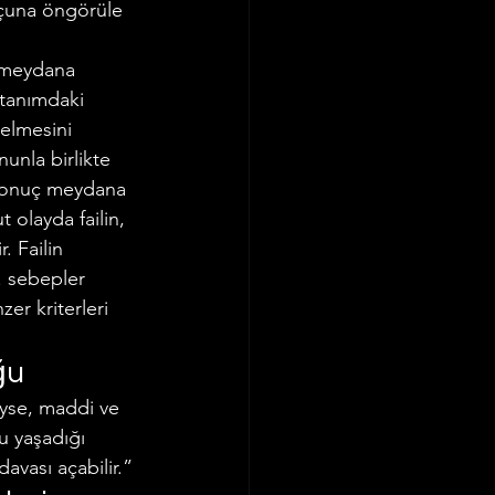
uçuna öngörüle 
n meydana 
 tanımdaki 
lmesini 
nla birlikte 
 sonuç meydana 
t olayda failin, 
 Failin 
. sebepler 
zer kriterleri 
ğu
üyse, maddi ve 
u yaşadığı 
avası açabilir.”