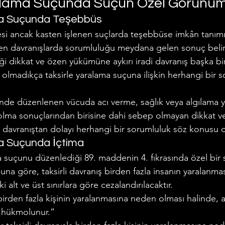
alama Suçunda Suçun Özel Görünüm
ma Suçunda Teşebbüs
i ancak kasten işlenen suçlarda teşebbüse imkân tanımış
ilen davranışlarda sorumluluğu meydana gelen sonuç belirl
iği dikkat ve özen yükümüne aykırı iradi davranış başka bi
olmadıkça taksirle yaralama suçuna ilişkin herhangi bir s
de düzenlenen vücuda acı verme, sağlık veya algılama y
lma sonuçlarından birisine dahi sebep olmayan dikkat v
i davranıştan dolayı herhangi bir sorumluluk söz konusu o
ma Suçunda İçtima
 suçunu düzenlediği 89. maddenin 4. fıkrasında özel bir s
 Buna göre, taksirli davranış birden fazla insanın yaralanm
ki alt ve üst sınırlara göre cezalandırılacaktır.
irden fazla kişinin yaralanmasına neden olması halinde, al
a hükmolunur.”