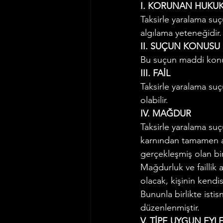
I. KORUNAN HUKU
Taksirle yaralama su
algılama yeteneğidir.
II. SUÇUN KONUSU
Bu suçun maddi konus
III. FAİL
Taksirle yaralama suç
olabilir.
IV. MAĞDUR
Taksirle yaralama su
karnından tamamen a
gerçekleşmiş olan b
Mağdurluk ve faillik 
olacak, kişinin kendi
Bununla birlikte isti
düzenlenmiştir.
V. TİPE UYGUN EYL