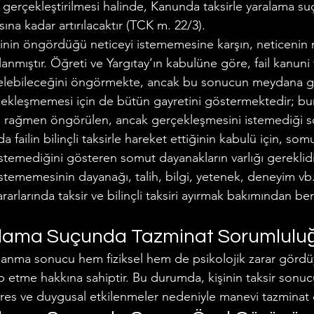
le gerçekleştirilmesi halinde, Kanunda taksirle yaralama s
ına kadar artırılacaktır (TCK m. 22/3).
kişinin öngördüğü neticeyi istememesine karşın, neticeni
anmıştır. Öğreti ve Yargıtay’ın kabulüne göre, fail kanuni
lebileceğini öngörmekte, ancak bu sonucun meydana ge
kleşmemesi için de bütün gayretini göstermektedir; bunu
ine rağmen öngörülen, ancak gerçekleşmesini istemediği
a failin bilinçli taksirle hareket ettiğinin kabulü için, somu
emediğini gösteren somut dayanakların varlığı gereklidir.
ememesinin dayanağı, talih, bilgi, yetenek, deneyim vb
kararlarında taksir ve bilinçli taksiri ayırmak bakımından ben
alama Suçunda Tazminat Sorumlulu
aralanma sonucu hem fiziksel hem de psikolojik zarar görd
p etme hakkına sahiptir. Bu durumda, kişinin taksir sonuc
, stres ve duygusal etkilenmeler nedeniyle manevi tazminat d