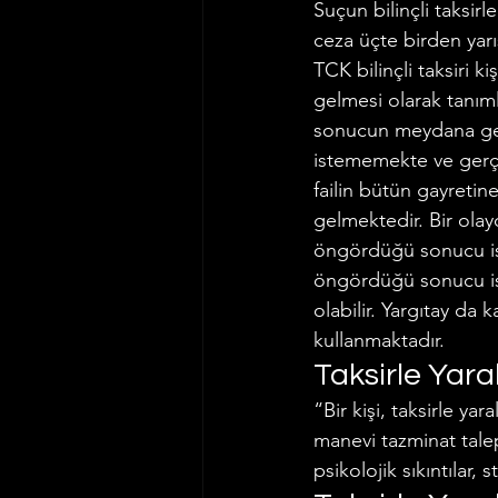
Suçun bilinçli taksir
ceza üçte birden yarıs
TCK bilinçli taksiri 
gelmesi olarak tanıml
sonucun meydana ge
istememekte ve gerçe
failin bütün gayret
gelmektedir. Bir olayd
öngördüğü sonucu ist
öngördüğü sonucu ist
olabilir. Yargıtay da 
kullanmaktadır.
Taksirle Yar
“Bir kişi, taksirle y
manevi tazminat tale
psikolojik sıkıntılar