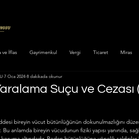
a ve İflas
Gayrimenkul
Vergi
Ticaret
Miras
LU
7 Oca 2024
8 dakikada okunur
in categorizar
Unkategorisiert
Hukuk
Askeri Cez
 Yaralama Suçu ve Cezası
ukuku
Enerji Maden Hukuku
Hesaplama Programları
dız
ddesi bireyin vücut bütünlüğünün dokunulmazlığını düze
 ve Yatar Hesaplama
İcra Hukuku
İdare Hukuku
r. Bu anlamda bireyin vücudunun fiziki yapısı yanında, sağl
 koruma altındadır. Beden bütünlüğüne yönelik saldırılar