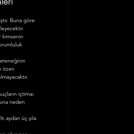
leri
tır. Buna göre 
eyecektir. 
r kimsenin 
orumluluk 
eteneğinin 
e özen 
lmayacaktır.
uçların içtimaı 
asına neden 
tı aydan üç yıla 