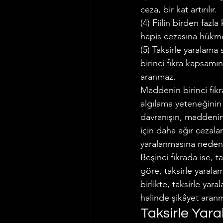
ceza, bir kat artırılır.
(4) Fiilin birden fazl
hapis cezasına hükm
(5) Taksirle yaralama
birinci fıkra kapsamın
aranmaz.
Maddenin birinci fıkr
algılama yeteneğinin
davranışın, maddenin 
için daha ağır cezala
yaralanmasına neden o
Beşinci fıkrada ise, 
göre, taksirle yarala
birlikte, taksirle yara
halinde şikâyet aran
Taksirle Yar