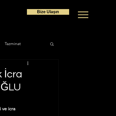
Bize Ulaşın
Tazminat
a Hukuku
k İcra
AOĞLU
Ceza Hukuku
 ve icra 