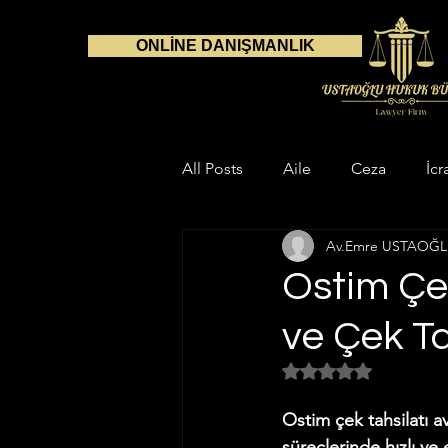
ONLİNE DANIŞMANLIK
All Posts
Aile
Ceza
İcr
Av.Emre USTAOĞ
Danışmanlık
Avukat
S
Ostim Çek
ve Çek T
Çalışma Alanlarımız
Aile H
5 üzerinden NaN yıl
Gayrimenkul Hukuku
İnfaz
Ostim çek tahsilatı a
süreçlerinde hızlı ve 