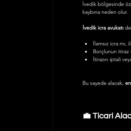
İvedik bölgesinde öze
kaybına neden olur.
İvedik icra avukatı
 de
İlamsız icra mı, i
Borçlunun itiraz 
İtirazın iptali ve
Bu sayede alacak, 
en
💼 Ticari Ala