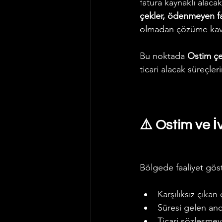
fatura kaynaklı alacak
çekler, ödenmeyen fat
olmadan çözüme kav
Bu noktada 
Ostim çek
ticari alacak süreçleri
⚠️ Ostim ve İ
Bölgede faaliyet göst
Karşılıksız çıkan
Süresi gelen an
Ticari sözleşmey