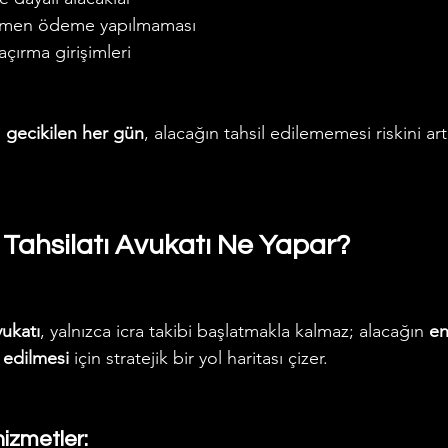
ağmen ödeme yapılmaması
çırma girişimleri
 
gecikilen her gün
, alacağın tahsil edilememesi riskini artı
 Tahsilatı Avukatı Ne Yapar?
vukatı
, yalnızca icra takibi başlatmakla kalmaz; alacağın 
en
l edilmesi
 için stratejik bir yol haritası çizer.
hizmetler: