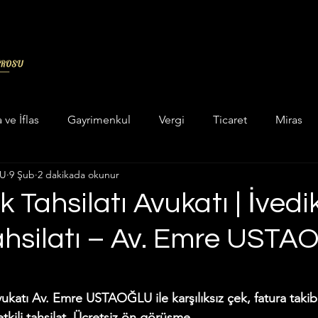
a ve İflas
Gayrimenkul
Vergi
Ticaret
Miras
LU
9 Şub
2 dakikada okunur
in categorizar
Unkategorisiert
Hukuk
Askeri Cez
 Tahsilatı Avukatı | İvedi
ahsilatı – Av. Emre UST
ukuku
Enerji Maden Hukuku
Hesaplama Programları
dız
 ve Yatar Hesaplama
İcra Hukuku
İdare Hukuku
vukatı Av. Emre USTAOĞLU ile karşılıksız çek, fatura takibi
etkili tahsilat. Ücretsiz ön görüşme.