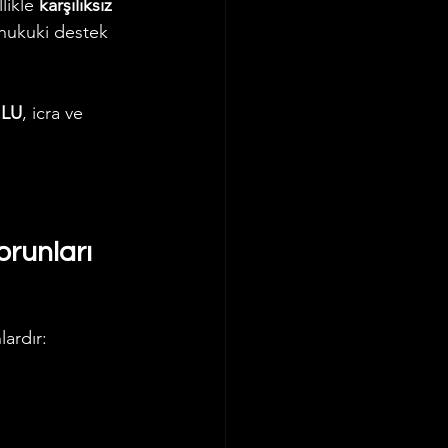
likle 
karşılıksız 
 hukuki destek 
ĞLU
, icra ve 
orunları
lardır: