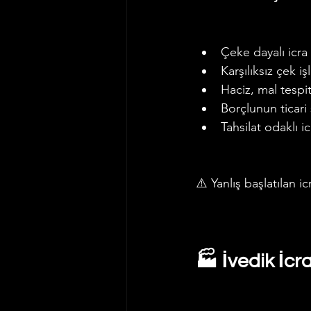
Çeke dayalı icra 
Karşılıksız çek i
Haciz, mal tespit
Borçlunun ticari s
Tahsilat odaklı ic
⚠️ Yanlış başlatılan ic
🏭 İvedik İcr