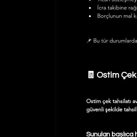
İcra takibine r
Borçlunun mal ka
📌 Bu tür durumlarda
🧾 Ostim Çek
Ostim çek tahsilatı a
güvenli şekilde tahsi
Sunulan başlıca 