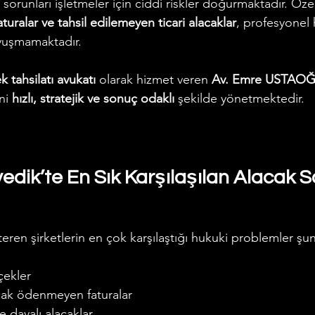
 sorunları işletmeler için ciddi riskler doğurmaktadır. Özel
uralar ve tahsil edilemeyen ticari alacaklar
, profesyonel
uşmamaktadır.
 tahsilatı avukatı
 olarak hizmet veren 
Av. Emre USTAO
ni 
hızlı, stratejik ve sonuç odaklı
 şekilde yönetmektedir.
vedik’te En Sık Karşılaşılan Alacak S
eren şirketlerin en çok karşılaştığı hukuki problemler şun
 çekler
cak ödenmeyen faturalar
e dayalı alacaklar