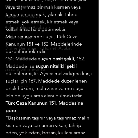
Yükseköğretim Hukuku
veya taşınmaz bir malı kısmen veya 
tamamen bozmak, yıkmak, tahrip 
Yabancılar Hukuku
etmek, yok etmek, kirletmek veya 
Ankara Bilişim Avukatı
kullanılmaz hale getirmektir.
Mala zarar verme suçu, Türk Ceza 
Bilişim Hukuku
Kanunun 151 ve 152. Maddelerinde 
Online Danışmanlık Hizmeti Avukat
düzenlenmektedir.
Ankara Bilişim
151. Maddede 
suçun basit şekli
, 152. 
Maddede ise 
suçun nitelikli şekli
yasadışı bahis avukatı
düzenlenmiştir. Ayrıca malvarlığına karşı 
suçlar için 167. Maddede düzenlenen 
ortak hüküm, mala zarar verme suçu 
için de uygulama alanı bulmaktadır.
Türk Ceza Kanunun 151. Maddesine 
göre
“Başkasının taşınır veya taşınmaz malını 
kısmen veya tamamen yıkan, tahrip 
eden, yok eden, bozan, kullanılamaz 