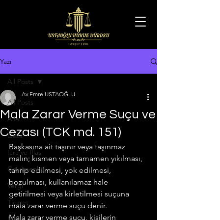
Yazı
All Posts
Av.Emre USTAOĞLU
All Posts
Mala Zarar Verme Suçu ve
Aile
Cezası (TCK md. 151)
Ceza
Başkasına ait taşınır veya taşınmaz 
İcra ve İflas
malın; kısmen veya tamamen yıkılması, 
Gayrimenkul
tahrip edilmesi, yok edilmesi, 
bozulması, kullanılamaz hale 
Vergi
getirilmesi veya kirletilmesi suçuna 
Ticaret
mala zarar verme suçu denir.
Mala zarar verme suçu, kişilerin 
Miras