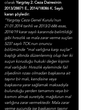
olarak 
Yargıtay 2. Ceza Dairesinin 
2013/28871 E., 2014/18086 K. Sayılı 
kararı şöyledir:
“Yargıtay Ceza Genel Kurulu’nun 
21.01.2014 tarihli ve 2013/2-686 esas, 
2014/19 karar sayılı kararında belirtildiği 
gibi hırsızlık ve mala zarar verme suçları 
5237 sayılı TCK.nun onuncu 
bölümünde “mal varlığına karşı suçlar” 
başlığı altında düzenlenmiş olup her iki 
suçun koruduğu hukuki değer kişinin 
mal varlığıdır. Hırsızlık eyleminde fail 
zilyedinin rızası olmadan başkasına ait 
taşınır bir malı, kendisine veya 
başkasına yarar sağlamak maksadıyla 
bulunduğu yerden tamamını veya bir 
kısmını almak suretiyle, mağdurun mal 
varlığına zarar vermektedir. Mala zarar 
verme suçunda ise başkasının taşınır 