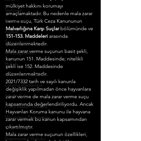
mülkiyet hakkını korumayı 
Tazminat
amaçlamaktadır. Bu nedenle mala zarar 
Danışmanlık
verme suçu, Türk Ceza Kanununun 
Malvarlığına Karşı Suçlar
 bölümünde ve 
Avukat
151-153. Maddeleri
 arasında 
Sin categorizar
düzenlenmektedir.
Mala zarar verme suçunun basit şekli, 
Unkategorisiert
kanunun 151. Maddesinde; nitelikli 
Hukuk
şekli ise 152. Maddesinde 
düzenlenmektedir.
Askeri Ceza Hukuku
2021/7332 tarih ve sayılı kanunla 
Çalışma Alanlarımız
değişiklik yapılmadan önce hayvanlara 
Aile Hukuku
zarar verme de mala zarar verme suçu 
kapsamında değerlendiriliyordu. Ancak 
Enerji Maden Hukuku
Hayvanları Koruma kanunu ile hayvana 
Hesaplama Programları
zarar vermek bu kanun kapsamından 
çıkartılmıştır.
Ceza Hukuku
Mala zarar verme suçunun özellikleri, 
Gayrimenkul Hukuku