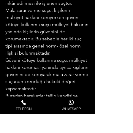
inkâr edilmesi ile işlenen suçtur.
Mala zarar verme suçu, kişilerin 
mülkiyet hakkını koruyorken güveni 
kötüye kullanma suçu mülkiyet hakkının 
yanında kişilerin güvenini de 
korumaktadır. Bu sebeple her iki suç 
tipi arasında genel norm- özel norm 
ilişkisi bulunmaktadır.
Güveni kötüye kullanma suçu, mülkiyet 
hakkını koruması yanında ayrıca kişilerin 
güvenini de koruyarak mala zarar verme 
suçunun koruduğu hukuki değeri 
kapsamaktadır.
Buradan hareketle; failin kendisine 
muhafaza etmek veya belirli şekilde 
TELEFON
WHATSAPP
kullanmak üzere zilyetliği devredilmiş 
olan mal üzerinde zilyetliğin devri 
amacı dışında tasarrufta bulunması veya 
devir olgusunu inkâr etmesi aynı 