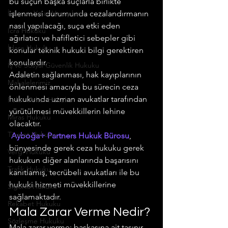
bu suçun başka suçlarla birlikte 
İnfaz ve Yatar Hesaplama
işlenmesi durumunda cezalandırmanın 
nasıl yapılacağı, suça etki eden 
İcra Hukuku
ağırlatıcı ve hafifletici sebepler gibi 
İdare Hukuku
konular teknik hukuki bilgi gerektiren 
konulardır.
İş ve Sosyal Güvenlik Hukuku
Adaletin sağlanması, hak kayıplarının 
Makalelerimiz
önlenmesi amacıyla bu sürecin ceza 
hukukunda uzman avukatlar tarafından 
Polis - Asker Hukuku
yürütülmesi müvekkillerin lehine 
Miras Hukuku
olacaktır.
Ticaret Hukuku
 Ayboğa+ Partners Hukuk Bürosu
, 
bünyesinde gerek ceza hukuku gerek 
Vergi Hukuku
hukukun diğer alanlarında başarısını 
Trafik Hukuku
kanıtlamış, tecrübeli avukatları ile bu 
hukuki hizmeti müvekkillerine 
Sigorta Hukuku
sağlamaktadır.
Rekabet Hukuku
Mala Zarar Verme Nedir?
Sözleşme Hukuku
Mala zarar verme; başkasına ait taşınır 