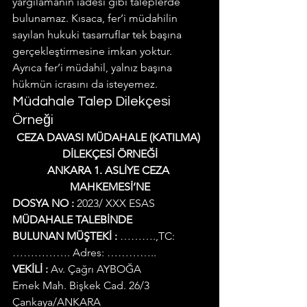
yargılamanın iadesi gibi taleplerde 
bulunamaz. Kısaca, fer’i müdahilin 
sayılan hukuki tasarruflar tek başına 
gerçekleştirmesine imkan yoktur.
Ayrıca fer’i müdahil, yalnız başına 
hükmün icrasını da isteyemez.
Müdahale Talep Dilekçesi 
Örneği
CEZA DAVASI MÜDAHALE (KATILMA) 
DİLEKÇESİ ÖRNEĞİ
ANKARA 1. ASLİYE CEZA 
MAHKEMESİ’NE
DOSYA NO :
 2023/ XXX ESAS
MÜDAHALE TALEBİNDE
BULUNAN MÜŞTEKİ :
 ……….,TC: 
……………. Adres: …………..
VEKİLİ :
 Av. Çağrı AYBOĞA
Emek Mah. Bişkek Cad. 26/3 
Çankaya/ANKARA