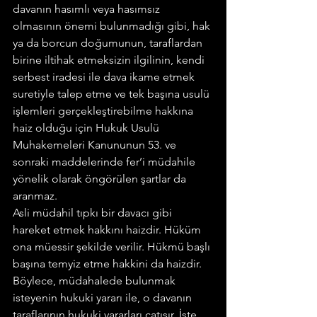
davanın hasımlı veya hasımsız 
olmasının önemi bulunmadığı gibi, hak 
ya da borcun doğumunun, taraflardan 
birine iltihak etmeksizin ilgilinin, kendi 
serbest iradesi ile dava ikame etmek 
suretiyle talep etme ve tek başına usulü 
işlemleri gerçekleştirebilme hakkına 
haiz olduğu için Hukuk Usulü 
Muhakemeleri Kanununun 53. ve 
sonraki maddelerinde fer’i müdahile 
yönelik olarak öngörülen şartlar da 
aranmaz.
Asli müdahil tıpkı bir davacı gibi 
hareket etmek hakkını haizdir. Hüküm 
ona müessir şekilde verilir. Hükmü başlı 
başına temyiz etme hakkini da haizdir.
Böylece, müdahalede bulunmak 
isteyenin hukuki yararı ile, o davanın 
taraflarının hukuki yararları çatışır. İşte 