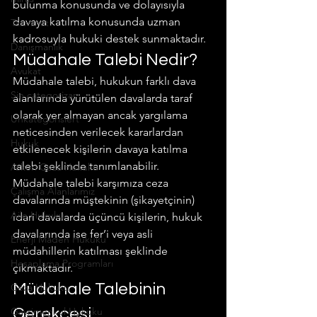
bulunma konusunda ve dolayısıyla 
davaya katılma konusunda uzman 
Tazminat
kadrosuyla hukuki destek sunmaktadır.
Danışmanlık
Müdahale Talebi Nedir?
Avukat
Müdahale talebi, hukukun farklı dava 
Sin categorizar
alanlarında yürütülen davalarda taraf 
olarak yer almayan ancak yargılama 
Unkategorisiert
neticesinden verilecek kararlardan 
Hukuk
etkilenecek kişilerin davaya katılma 
talebi şeklinde tanımlanabilir.
Askeri Ceza Hukuku
Müdahale talebi karşımıza ceza 
Çalışma Alanlarımız
davalarında müştekinin (şikayetçinin) 
Aile Hukuku
idari davalarda üçüncü kişilerin, hukuk 
davalarında ise fer’i veya asli 
Enerji Maden Hukuku
müdahillerin katılması şeklinde 
Hesaplama Programları
çıkmaktadır.
Müdahale Talebinin 
Ceza Hukuku
Gayrimenkul Hukuku
Gerekçesi