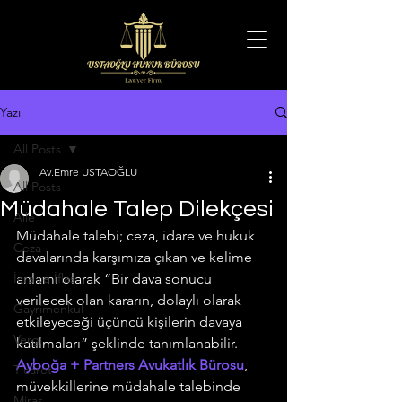
Yazı
All Posts
Av.Emre USTAOĞLU
All Posts
Müdahale Talep Dilekçesi
Aile
Müdahale talebi; ceza, idare ve hukuk 
Ceza
davalarında karşımıza çıkan ve kelime 
İcra ve İflas
anlamı olarak “Bir dava sonucu 
verilecek olan kararın, dolaylı olarak 
Gayrimenkul
etkileyeceği üçüncü kişilerin davaya 
Vergi
katılmaları” şeklinde tanımlanabilir.
Ayboğa + Partners Avukatlık Bürosu
, 
Ticaret
müvekkillerine müdahale talebinde 
Miras