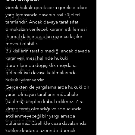
Gerek hukuk gerek ceza gerekse idare 
İnfaz ve Yatar Hesaplama
yargılamasında davanın asıl süjeleri 
İcra Hukuku
taraflarıdır. Ancak davaya taraf sıfatı 
İdare Hukuku
olmaksızın verilecek kararın etkilemesi 
ihtimal dahilinde olan üçüncü kişiler 
İş ve Sosyal Güvenlik Hukuku
mevcut olabilir.
Makalelerimiz
Bu kişilerin taraf olmadığı ancak davada 
karar verilmesi halinde hukuki 
Polis - Asker Hukuku
durumlarında değişiklik meydana 
Miras Hukuku
gelecek ise davaya katılmalarında 
Ticaret Hukuku
hukuki yarar vardır.
Gerçekten de yargılamalarda hukuki bir 
Vergi Hukuku
yararı olmayan tarafların müdahale 
Trafik Hukuku
(katılma) talepleri kabul edilmez. Zira 
kimse tarafı olmadığı ve sonucunda 
Sigorta Hukuku
etkilenmeyeceği bir yargılamada 
Rekabet Hukuku
bulunamaz. Özellikle ceza davalarında 
katılma kurumu üzerinde durmak 
Sözleşme Hukuku