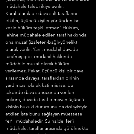
müdahale talebi ikiye ayrılır.
Kural olarak bir dava salt taraflarını 
etkiler, üçüncü kişiler yönünden ise 
kesin hüküm teşkil etmez.’ Hüküm, 
lehine müdahale edilen taraf hakkında 
ona muzaf (izafeten-bağlı-yönelik) 
olarak verilir. Yani, müdahil davada 
tarafmış gibi, müdahil hakkında 
müdahile muzaf olarak hüküm 
verilemez. Fakat, üçüncü kişi bir dava 
sırasında davaya, taraflardan birinin 
yardımcısı olarak katilmis ise, bu 
takdirde dava sonucunda verilen 
hüküm, davada taraf olmayan üçüncü 
kisinin hukuki durumunu da dolayistyla 
etkiler. İşte bunu sağlayan müessese 
fer’ i müdahaledir. Su halde, fer’i 
müdahale, taraflar arasında görülmekte 