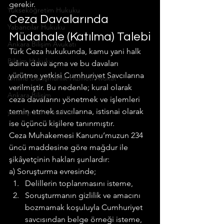
gerekir.
Yükseköğretim Hukuku
Ceza Davalarında 
Yabancılar Hukuku
Müdahale (Katılma) Talebi
Ankara Bilişim Avukatı
Türk Ceza hukukunda, kamu yani halk 
Bilişim Hukuku
adına dava açma ve bu davaları 
yürütme yetkisi Cumhuriyet Savcılarına 
Online Danışmanlık Hizmeti Avukat
verilmiştir. Bu nedenle; kural olarak 
Ankara Bilişim
ceza davalarını yönetmek ve işlemleri 
temin etmek savcılarına, istisnai olarak 
yasadışı bahis avukatı
ise üçüncü kişilere tanınmıştır.
Ceza Muhakemesi Kanunu’muzun 234 
üncü maddesine göre mağdur ile 
şikâyetçinin hakları şunlardır:
a) Soruşturma evresinde;
Delillerin toplanmasını isteme,
Soruşturmanın gizlilik ve amacını 
bozmamak koşuluyla Cumhuriyet 
savcısından belge örneği isteme,