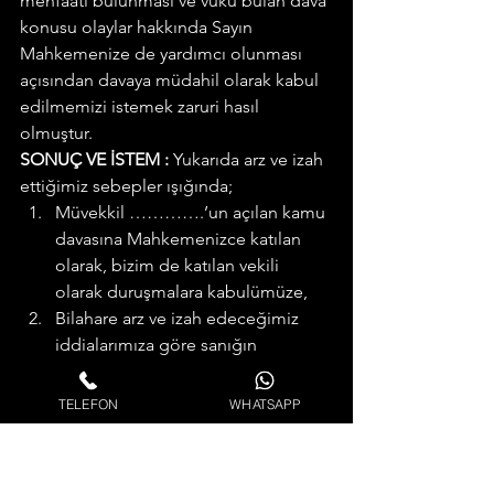
menfaati bulunması ve vuku bulan dava 
konusu olaylar hakkında Sayın 
Mahkemenize de yardımcı olunması 
açısından davaya müdahil olarak kabul 
edilmemizi istemek zaruri hasıl 
olmuştur.
SONUÇ VE İSTEM :
 Yukarıda arz ve izah 
ettiğimiz sebepler ışığında;
Müvekkil ………….’un açılan kamu 
davasına Mahkemenizce katılan 
olarak, bizim de katılan vekili 
olarak duruşmalara kabulümüze,
Bilahare arz ve izah edeceğimiz 
iddialarımıza göre sanığın 
cezalandırılmasını müvekkilim 
adına vekaleten arz ve talep 
TELEFON
WHATSAPP
ederim. Saygılarımla.
Müdahale Talebinde Bulunan Müşteki
Vekili