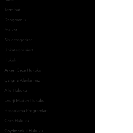
Tazminat
Danışmanlık
Avukat
Sin categorizar
Unkategorisiert
Hukuk
Askeri Ceza Hukuku
Çalışma Alanlarımız
Aile Hukuku
Enerji Maden Hukuku
Hesaplama Programları
Ceza Hukuku
Gayrimenkul Hukuku