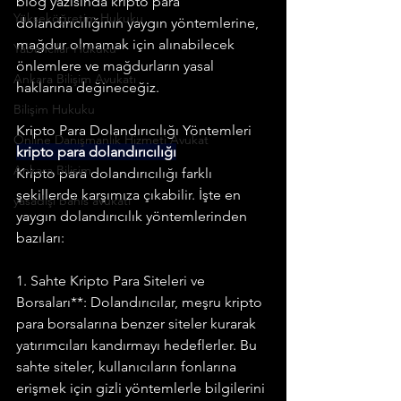
blog yazısında kripto para 
Yükseköğretim Hukuku
dolandırıcılığının yaygın yöntemlerine, 
mağdur olmamak için alınabilecek 
Yabancılar Hukuku
önlemlere ve mağdurların yasal 
Ankara Bilişim Avukatı
haklarına değineceğiz.
Bilişim Hukuku
Kripto Para Dolandırıcılığı Yöntemleri
Online Danışmanlık Hizmeti Avukat
kripto para dolandırıcılığı
Ankara Bilişim
Kripto para dolandırıcılığı farklı 
şekillerde karşımıza çıkabilir. İşte en 
yasadışı bahis avukatı
yaygın dolandırıcılık yöntemlerinden 
bazıları:
1. Sahte Kripto Para Siteleri ve 
Borsaları**: Dolandırıcılar, meşru kripto 
para borsalarına benzer siteler kurarak 
yatırımcıları kandırmayı hedeflerler. Bu 
sahte siteler, kullanıcıların fonlarına 
erişmek için gizli yöntemlerle bilgilerini 