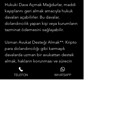
Hukuki Dava Açmak Mağdurlar, maddi 
kayıplarını geri almak amacıyla hukuk 
davaları açabilirler. Bu davalar, 
dolandırıcılık yapan kişi veya kurumların 
tazminat ödemesini sağlayabilir.
Uzman Avukat Desteği Almak**: Kripto 
para dolandırıcılığı gibi karmaşık 
davalarda uzman bir avukattan destek 
almak, hakların korunması ve sürecin 
doğru bir şekilde ilerlemesi açısından 
önemlidir.
TELEFON
WHATSAPP
Kripto para dolandırıcılığı, yatırımcıları 
mağdur eden ciddi bir sorun haline 
gelmiştir. Bu tür dolandırıcılıkların 
önüne geçmek için bilinçli olmak ve 
güvenilir platformlar üzerinden işlemler 