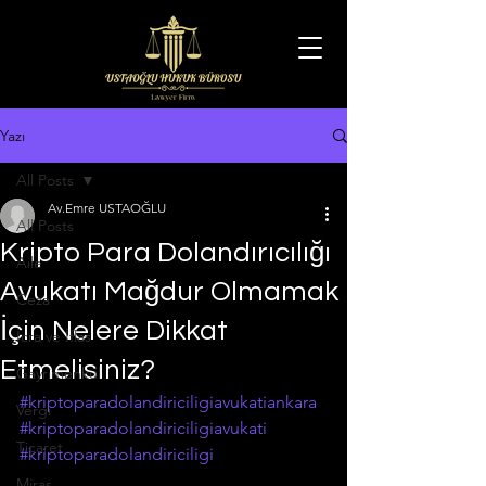
Yazı
All Posts
Av.Emre USTAOĞLU
All Posts
Kripto Para Dolandırıcılığı
Aile
Avukatı Mağdur Olmamak
Ceza
İçin Nelere Dikkat
İcra ve İflas
Etmelisiniz?
Gayrimenkul
#kriptoparadolandiriciligiavukatiankara
Vergi
#kriptoparadolandiriciligiavukati
Ticaret
#kriptoparadolandiriciligi
Miras