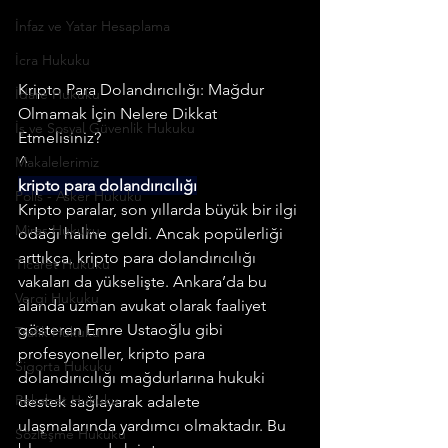
İnfaz ve Yatar Hesaplama
İcra Hukuku
Kripto Para Dolandırıcılığı: Mağdur 
İdare Hukuku
Olmamak İçin Nelere Dikkat 
İş ve Sosyal Güvenlik Hukuku
Etmelisiniz?
^
Makalelerimiz
kripto para dolandırıcılığı
Polis - Asker Hukuku
Kripto paralar, son yıllarda büyük bir ilgi 
Miras Hukuku
odağı haline geldi. Ancak popülerliği 
arttıkça, kripto para dolandırıcılığı 
Ticaret Hukuku
vakaları da yükselişte. Ankara’da bu 
Vergi Hukuku
alanda uzman avukat olarak faaliyet 
gösteren Emre Ustaoğlu gibi 
Trafik Hukuku
profesyoneller, kripto para 
Sigorta Hukuku
dolandırıcılığı mağdurlarına hukuki 
Rekabet Hukuku
destek sağlayarak adalete 
ulaşmalarında yardımcı olmaktadır. Bu 
Sözleşme Hukuku