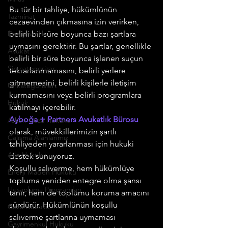
Bu tür bir tahliye, hükümlünün 
Tazminat
cezaevinden çıkmasına izin verirken, 
Danışmanlık
belirli bir süre boyunca bazı şartlara 
uymasını gerektirir. Bu şartlar, genellikle 
Avukat
belirli bir süre boyunca işlenen suçun 
Sin categorizar
tekrarlanmamasını, belirli yerlere 
gitmemesini, belirli kişilerle iletişim 
Unkategorisiert
kurmamasını veya belirli programlara 
Hukuk
katılmayı içerebilir.
Ayboğa + Partners Avukatlık Bürosu
Askeri Ceza Hukuku
olarak, müvekkillerimizin şartlı 
Çalışma Alanlarımız
tahliyeden yararlanması için hukuki 
Aile Hukuku
destek sunuyoruz.
Koşullu salıverme, hem hükümlüye 
Enerji Maden Hukuku
topluma yeniden entegre olma şansı 
Hesaplama Programları
tanır, hem de toplumu koruma amacını 
sürdürür. Hükümlünün koşullu 
Ceza Hukuku
salıverme şartlarına uymaması 
Gayrimenkul Hukuku