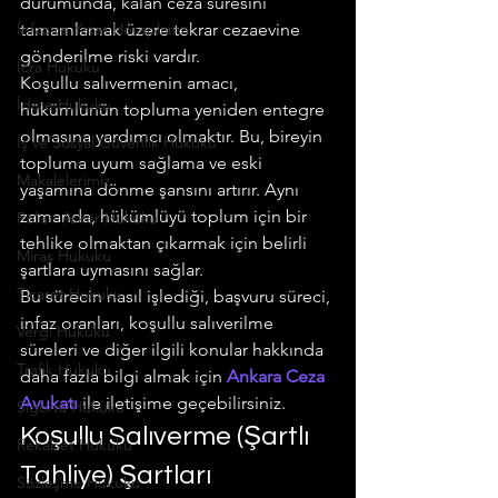
durumunda, kalan ceza süresini 
İnfaz ve Yatar Hesaplama
tamamlamak üzere tekrar cezaevine 
gönderilme riski vardır.
İcra Hukuku
Koşullu salıvermenin amacı, 
İdare Hukuku
hükümlünün topluma yeniden entegre 
olmasına yardımcı olmaktır. Bu, bireyin 
İş ve Sosyal Güvenlik Hukuku
topluma uyum sağlama ve eski 
Makalelerimiz
yaşamına dönme şansını artırır. Aynı 
zamanda, hükümlüyü toplum için bir 
Polis - Asker Hukuku
tehlike olmaktan çıkarmak için belirli 
Miras Hukuku
şartlara uymasını sağlar.
Ticaret Hukuku
Bu sürecin nasıl işlediği, başvuru süreci, 
infaz oranları, koşullu salıverilme 
Vergi Hukuku
süreleri ve diğer ilgili konular hakkında 
Trafik Hukuku
daha fazla bilgi almak için 
Ankara Ceza 
Avukatı
 ile iletişime geçebilirsiniz.
Sigorta Hukuku
Koşullu Salıverme (Şartlı 
Rekabet Hukuku
Tahliye) Şartları
Sözleşme Hukuku