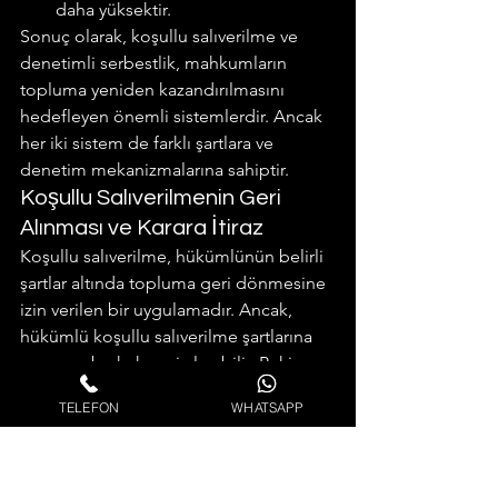
daha yüksektir.
Sonuç olarak, koşullu salıverilme ve 
denetimli serbestlik, mahkumların 
topluma yeniden kazandırılmasını 
hedefleyen önemli sistemlerdir. Ancak 
her iki sistem de farklı şartlara ve 
denetim mekanizmalarına sahiptir.
Koşullu Salıverilmenin Geri 
Alınması ve Karara İtiraz
Koşullu salıverilme, hükümlünün belirli 
şartlar altında topluma geri dönmesine 
izin verilen bir uygulamadır. Ancak, 
hükümlü koşullu salıverilme şartlarına 
uymazsa bu hak geri alınabilir. Peki, 
koşullu salıverilmenin geri alınma 
TELEFON
WHATSAPP
nedenleri nelerdir ve bu karara nasıl 
itiraz edilir?
Koşullu Salıverilmenin Geri 