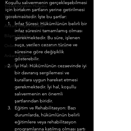
Koşullu salıvermenin gerçekleşebilmesi 
Yükseköğretim Hukuku
için birtakım şartların yerine getirilmesi 
Yabancılar Hukuku
gerekmektedir. İşte bu şartlar:
İnfaz Süresi: Hükümlünün belirli bir 
Ankara Bilişim Avukatı
infaz süresini tamamlamış olması 
Bilişim Hukuku
gerekmektedir. Bu süre, işlenen 
suça, verilen cezanın türüne ve 
Online Danışmanlık Hizmeti Avukat
süresine göre değişiklik 
Ankara Bilişim
gösterebilir.
yasadışı bahis avukatı
İyi Hal: Hükümlünün cezaevinde iyi 
bir davranış sergilemesi ve 
kurallara uygun hareket etmesi 
gerekmektedir. İyi hal, koşullu 
salıvermenin en önemli 
şartlarından biridir.
Eğitim ve Rehabilitasyon: Bazı 
durumlarda, hükümlünün belirli 
eğitimlere veya rehabilitasyon 
programlarına katılmış olması şartı 