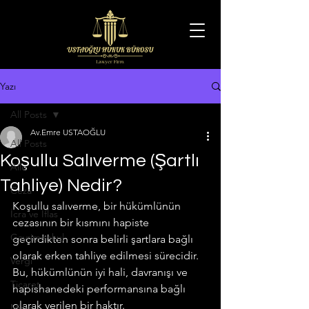
Yazı
All Posts
Av.Emre USTAOĞLU
All Posts
Koşullu Salıverme (Şartlı
Aile
Tahliye) Nedir?
Ceza
Koşullu salıverme, bir hükümlünün 
İcra ve İflas
cezasının bir kısmını hapiste 
Gayrimenkul
geçirdikten sonra belirli şartlara bağlı 
olarak erken tahliye edilmesi sürecidir. 
Vergi
Bu, hükümlünün iyi hali, davranışı ve 
Ticaret
hapishanedeki performansına bağlı 
olarak verilen bir haktır.
Miras