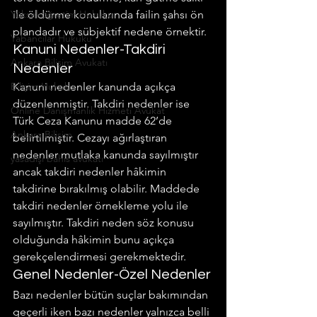
Yükseköğretim Hukuku
ile öldürme konularında failin şahsı ön 
plandadır ve sübjektif nedene örnektir.
Yabancılar Hukuku
Kanuni Nedenler-Takdiri 
Ankara Bilişim Avukatı
Nedenler
Bilişim Hukuku
Kanuni nedenler kanunda açıkça 
düzenlenmiştir. Takdiri nedenler ise 
Online Danışmanlık Hizmeti Avukat
Türk Ceza Kanunu madde 62’de 
Ankara Bilişim
belirtilmiştir. Cezayı ağırlaştıran 
nedenler mutlaka kanunda sayılmıştır 
yasadışı bahis avukatı
ancak takdiri nedenler hâkimin 
takdirine bırakılmış olabilir. Maddede 
takdiri nedenler örnekleme yolu ile 
sayılmıştır. Takdiri neden söz konusu 
olduğunda hâkimin bunu açıkça 
gerekçelendirmesi gerekmektedir.
Genel Nedenler-Özel Nedenler
Bazı nedenler bütün suçlar bakımından 
geçerli iken bazı nedenler yalnızca belli 