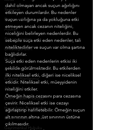
dahil olmayan ancak suçun ağırlığını 
Tazminat
etkileyen durumlardır. Bu nedenler 
Danışmanlık
suçun varlığına ya da yokluğuna etki 
etmeyen ancak cezanın niteliğini, 
Avukat
niceliğini belirleyen nedenlerdir. Bu 
Sin categorizar
sebeple suça etki eden nedenler, tali 
niteliktedirler ve suçun var olma şartına 
Unkategorisiert
bağlıdırlar.
Hukuk
Suça etki eden nedenlerin etkisi iki 
şekilde görülmektedir. Bu etkilerden 
Askeri Ceza Hukuku
ilki niteliksel etki, diğeri ise niceliksel 
Çalışma Alanlarımız
etkidir. Niteliksel etki, müeyyidenin 
Aile Hukuku
niteliğini etkiler.
Örneğin hapis cezasını para cezasına 
Enerji Maden Hukuku
çevirir. Niceliksel etki ise cezayı 
Hesaplama Programları
ağırlaştırıp hafifletebilir. Örneğin suçun 
alt sınırının altına ,üst sınırının üstüne 
Ceza Hukuku
çıkılmasıdır.
Gayrimenkul Hukuku