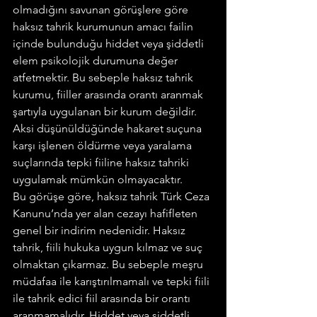
olmadığını savunan görüşlere göre 
haksız tahrik kurumunun amacı failin 
içinde bulunduğu hiddet veya şiddetli 
elem psikolojik durumuna değer 
atfetmektir. Bu sebeple haksız tahrik 
kurumu, fiiller arasında orantı aranmak 
şartıyla uygulanan bir kurum değildir. 
Aksi düşünüldüğünde hakaret suçuna 
karşı işlenen öldürme veya yaralama 
suçlarında tepki fiiline haksız tahriki 
uygulamak mümkün olmayacaktır.
Bu görüşe göre, haksız tahrik Türk Ceza 
Kanunu’nda yer alan cezayı hafifleten 
genel bir indirim nedenidir. Haksız 
tahrik, fiili hukuka uygun kılmaz ve suç 
olmaktan çıkarmaz. Bu sebeple meşru 
müdafaa ile karıştırılmamalı ve tepki fiili 
ile tahrik edici fiil arasında bir orantı 
aranmamalıdır. Hiddet veya şiddetli 