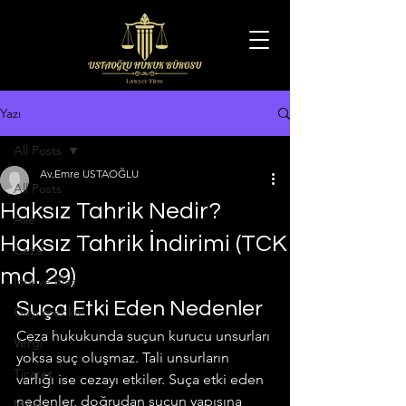
Yazı
All Posts
Av.Emre USTAOĞLU
All Posts
Haksız Tahrik Nedir?
Aile
Haksız Tahrik İndirimi (TCK
Ceza
md. 29)
İcra ve İflas
Suça Etki Eden Nedenler
Gayrimenkul
Ceza hukukunda suçun kurucu unsurları 
Vergi
yoksa suç oluşmaz. Tali unsurların 
Ticaret
varlığı ise cezayı etkiler. Suça etki eden 
nedenler, doğrudan suçun yapısına 
Miras