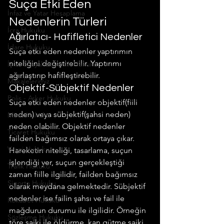
Suça Etki Eden 
İnfaz ve Yatar Hesaplama
Nedenlerin Türleri
İcra Hukuku
Ağırlatıcı- Hafifletici Nedenler
İdare Hukuku
Suça etki eden nedenler yaptırımın 
niteliğini değiştirebilir. Yaptırımı 
İş ve Sosyal Güvenlik Hukuku
ağırlaştırıp hafifleştirebilir.
Makalelerimiz
Objektif-Sübjektif Nedenler
Polis - Asker Hukuku
Suça etki eden nedenler objektif(fiili 
neden) veya sübjektif(şahsi neden) 
Miras Hukuku
neden olabilir. Objektif nedenler 
Ticaret Hukuku
failden bağımsız olarak ortaya çıkar. 
Vergi Hukuku
Hareketin niteliği, tasarlama, suçun 
işlendiği yer, suçun gerçekleştiği 
Trafik Hukuku
zaman fiille ilgilidir, failden bağımsız 
Sigorta Hukuku
olarak meydana gelmektedir. Sübjektif 
nedenler ise failin şahsı ve fail ile 
Rekabet Hukuku
mağdurun durumu ile ilgilidir. Örneğin 
Sözleşme Hukuku
töre saiki ile öldürme, kan gütme saiki 