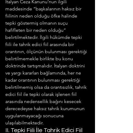
İtalyan Ceza Kanunu’nun ilgili 
maddesinde “başkalarının haksız bir 
fiilinin neden olduğu öfke halinde 
tepki göstermiş olmanın suçu 
hafifleten bir neden olduğu” 
belirtilmektedir. İlgili hükümde tepki 
fiili ile tahrik edici fiil arasında bir 
orantının, ölçünün bulunması gerektiği 
belirtilmemekle birlikte bu konu 
doktrinde tartışmalıdır. İtalyan doktrini 
ve yargı kararları bağlamında, her ne 
kadar orantının bulunması gerektiği 
belirtilmemiş olsa da orantısızlık, tahrik 
edici fiil ile tepki olarak işlenen fiil 
arasında nedensellik bağını kesecek 
derecedeyse haksız tahrik kurumunun 
uygulanmayacağı sonucuna 
ulaşılabilmektedir.
II. Tepki Fiili İle Tahrik Edici Fiil 