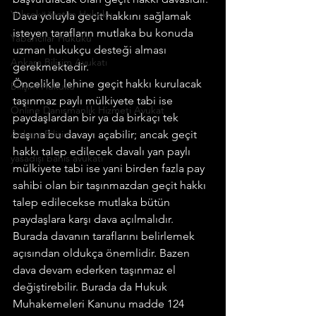
Yükseköğretim Hukuku
Dava yoluyla geçit hakkını sağlamak 
isteyen tarafların mutlaka bu konuda 
Yabancılar Hukuku
uzman hukukçu desteği alması 
Ankara Bilişim Avukatı
gerekmektedir.
Öncelikle lehine geçit hakkı kurulacak 
Bilişim Hukuku
taşınmaz paylı mülkiyete tabi ise 
Online Danışmanlık Hizmeti Avukat
paydaşlardan bir ya da birkaçı tek 
Ankara Bilişim
başına bu davayı açabilir; ancak geçit 
hakkı talep edilecek davalı yan paylı 
yasadışı bahis avukatı
mülkiyete tabi ise yani birden fazla pay 
sahibi olan bir taşınmazdan geçit hakkı 
talep edilecekse mutlaka bütün 
paydaşlara karşı dava açılmalıdır.
Burada davanın taraflarını belirlemek 
açısından oldukça önemlidir. Bazen 
dava devam ederken taşınmaz el 
değiştirebilir. Burada da Hukuk 
Muhakemeleri Kanunu madde 124 