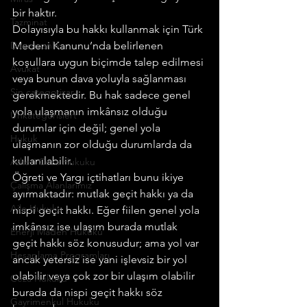
bir haktır.
Tazminat
Dolayısıyla bu hakkı kullanmak için Türk 
Danışmanlık
Medeni Kanunu’nda belirlenen 
koşullara uygun biçimde talep edilmesi 
Avukat
veya bunun dava yoluyla sağlanması 
Sin categorizar
gerekmektedir. Bu hak sadece genel 
yola ulaşmanın imkânsız olduğu 
Unkategorisiert
durumlar için değil; genel yola 
Hukuk
ulaşmanın zor olduğu durumlarda da 
kullanılabilir.
Askeri Ceza Hukuku
Öğreti ve Yargı içtihatları bunu ikiye 
Çalışma Alanlarımız
ayırmaktadır: mutlak geçit hakkı ya da 
Aile Hukuku
nispi geçit hakkı. Eğer fiilen genel yola 
imkânsız ise ulaşım burada mutlak 
Enerji Maden Hukuku
geçit hakkı söz konusudur; ama yol var 
Hesaplama Programları
ancak yetersiz ise yani işlevsiz bir yol 
olabilir veya çok zor bir ulaşım olabilir 
Ceza Hukuku
burada da nispi geçit hakkı söz 
Gayrimenkul Hukuku