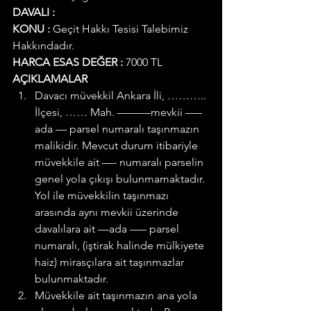
DAVALI :
KONU :
 Geçit Hakkı Tesisi Talebimiz 
Hakkındadır.
HARCA ESAS DEĞER :
 7000 TL
AÇIKLAMALAR
Davacı müvekkil Ankara İli, ……….. 
İlçesi, …… Mah. ———mevkii —–
ada — parsel numaralı taşınmazın 
malikidir. Mevcut durum itibariyle 
müvekkile ait —- numaralı parselin 
genel yola çıkışı bulunmamaktadır. 
Yol ile müvekkilin taşınmazı 
arasında aynı mevkii üzerinde 
davalılara ait —ada —– parsel 
numaralı, (iştirak halinde mülkiyete 
haiz) mirasçılara ait taşınmazlar 
bulunmaktadır.
Müvekkile ait taşınmazın ana yola 