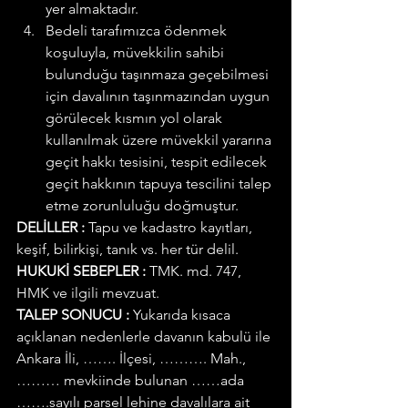
yer almaktadır.
Bedeli tarafımızca ödenmek 
koşuluyla, müvekkilin sahibi 
bulunduğu taşınmaza geçebilmesi 
için davalının taşınmazından uygun 
görülecek kısmın yol olarak 
kullanılmak üzere müvekkil yararına 
geçit hakkı tesisini, tespit edilecek 
geçit hakkının tapuya tescilini talep 
etme zorunluluğu doğmuştur.
DELİLLER :
 Tapu ve kadastro kayıtları, 
keşif, bilirkişi, tanık vs. her tür delil.
HUKUKİ SEBEPLER :
 TMK. md. 747, 
HMK ve ilgili mevzuat.
TALEP SONUCU :
 Yukarıda kısaca 
açıklanan nedenlerle davanın kabulü ile 
Ankara İli, ……. İlçesi, ………. Mah., 
……… mevkiinde bulunan ……ada 
…….sayılı parsel lehine davalılara ait 