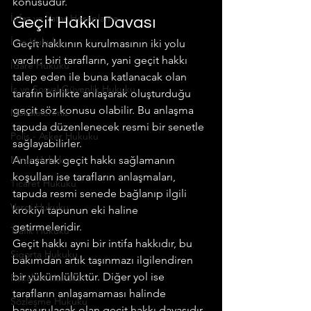
konusudur.
İnfaz ve Yatar Hesaplama
Geçit Hakkı Davası
İcra Hukuku
Geçit hakkının kurulmasının iki yolu 
vardır: biri tarafların, yani geçit hakkı 
İdare Hukuku
talep eden ile buna katlanacak olan 
İş ve Sosyal Güvenlik Hukuku
tarafın birlikte anlaşarak oluşturduğu 
geçit söz konusu olabilir. Bu anlaşma 
Makalelerimiz
tapuda düzenlenecek resmi bir senetle 
Polis - Asker Hukuku
sağlayabilirler.
Miras Hukuku
Anlaşarak geçit hakkı sağlamanın 
koşulları ise tarafların anlaşmaları, 
Ticaret Hukuku
tapuda resmi senede bağlanıp ilgili 
Vergi Hukuku
krokiyi tapunun eki haline 
getirmeleridir.
Trafik Hukuku
Geçit hakkı ayni bir intifa hakkıdır, bu 
Sigorta Hukuku
bakımdan artık taşınmazı ilgilendiren 
bir yükümlülüktür. Diğer yol ise 
Rekabet Hukuku
tarafların anlaşamaması halinde 
Sözleşme Hukuku
başvurulacak olan geçit hakkı davasıdır.