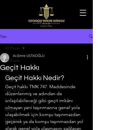
Yazı
All Posts
Av.Emre USTAOĞLU
All Posts
Geçit Hakkı
Aile
Geçit Hakkı Nedir?
Ceza
Geçit hakkı TMK 747. Maddesinde 
İcra ve İflas
düzenlenmiş ve adından da 
Gayrimenkul
anlaşılabileceği gibi geçit imkânı 
olmayan yani taşınmazına genel yola 
Vergi
ulaşabilmek için komşu taşınmazdan 
Ticaret
geçerek ya da komşu taşınmazdan yol 
alarak genel yola ulaşmasını sağlayan 
Miras