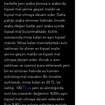
bedelle yeni araba alınırsa o araba da 
İnfaz ve Yatar Hesaplama
kişisel mal yerine geçen maldır ve 
İcra Hukuku
kişisel mal olmaya devam eder. Daha 
pahalı araba alınması halinde, önceki 
İdare Hukuku
araba değeri kadar yeni araba içinde 
İş ve Sosyal Güvenlik Hukuku
kişisel mal bulunmaktadır. Evlilik 
sonrasında miras kalan ev eşin kişisel 
Makalelerimiz
malıdır. Miras kalan memleketteki evin 
Polis - Asker Hukuku
satılması ile alınan ev kişisel malın 
Miras Hukuku
yerine geçen maldır ve kişisel mal 
olmaya devam eder. Ancak o evin 
Ticaret Hukuku
satılması ve üzerine para eklenerek yeni 
Vergi Hukuku
bir ev alınması halinde ev kısmen 
edinilmiş mal olacaktır. Bir örnekle 
Trafik Hukuku
açıklarsak, miras kalan ev 20 TL.’ye 
Sigorta Hukuku
satılıp, 100 
TL.ye
 yeni ev alındığında, 
evin her zamanki değerinin %20’si eşin 
Rekabet Hukuku
kişisel malı olmaya devam edecektir. 
Sözleşme Hukuku
Evin %80’i ise eşlerin edinilmiş malıdır 