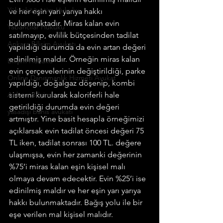
Yükseköğretim Hukuku
ve her eşin yarı yarıya hakkı 
bulunmaktadır. Miras kalan evin 
Yabancılar Hukuku
satılmayıp, evlilik bütçesinden tadilat 
Ankara Bilişim Avukatı
yapıldığı durumda da evin artan değeri 
edinilmiş maldır. Örneğin miras kalan 
Bilişim Hukuku
evin çerçevelerinin değiştirildiği, parke 
Online Danışmanlık Hizmeti Avukat
yapıldığı, doğalgaz döşenip, kombi 
Ankara Bilişim
sistemi kurularak kaloriferli hale 
getirildiği durumda evin değeri 
yasadışı bahis avukatı
artmıştır. Yine basit hesapla örneğimizi 
açıklarsak evin tadilat öncesi değeri 75 
TL iken, tadilat sonrası 100 TL. değere 
ulaşmışsa, evin her zamanki değerinin 
%75’i miras kalan eşin kişisel malı 
olmaya devam edecektir. Evin %25’i ise 
edinilmiş maldır ve her eşin yarı yarıya 
hakkı bulunmaktadır. Bağış yolu ile bir 
eşe verilen mal kişisel malıdır. 