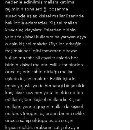
nedenle edinilmiş mallara katılma 
rejiminin sona erdiği boşanma 
Tazminat
sürecinde eşler, kişisel mallar üzerinde 
Danışmanlık
hak iddia edemezler. Kişisel malları 
Avukat
kısaca açıklayalım: Eşlerden birinin 
yalnızca kişisel kullanımına yarayan eşya 
Sin categorizar
o eşin kişisel malıdır. Giysiler, erkeğin 
Unkategorisiert
traş makinası gibi tamamen bireysel 
kullanıma tahsisli eşyalar eşlerin her 
Hukuk
birinin kişisel malıdır. Evlilik tarihinden 
Askeri Ceza Hukuku
önce eşlerin sahip olduğu mallar 
Çalışma Alanlarımız
eşlerin kişisel malıdır. Evlilik içinde 
miras yoluyla ya da herhangi bir şekilde 
Aile Hukuku
karşılıksız kazanım yolu ile elde edilen 
Enerji Maden Hukuku
mallar eşlerin kişisel mallarıdır. Kişisel 
malların yerine geçen mallar da kişisel 
Hesaplama Programları
maldır. Örneğin, eşlerden birinin evlilik 
Ceza Hukuku
öncesi sahip olduğu araba o eşin 
kişisel maldır. Arabanın satışı ile aynı 
Gayrimenkul Hukuku