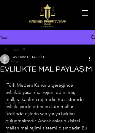
Yazı
All Posts
Av.Emre USTAOĞLU
All Posts
EVLİLİKTE MAL PAYLAŞIMI
Aile
Ceza
 Türk Medeni Kanunu gereğince 
İcra ve İflas
evlilikte yasal mal rejimi edinilmiş 
mallara katılma rejimidir. Bu sistemde 
Gayrimenkul
evlilik içinde edinilen tüm mallar 
Vergi
üzerinde eşlerin yarı yarıya hakları 
bulunmaktadır. Ancak eşlerin kişisel 
Ticaret
malları mal rejimi sistemi dışındadır. Bu 
Miras