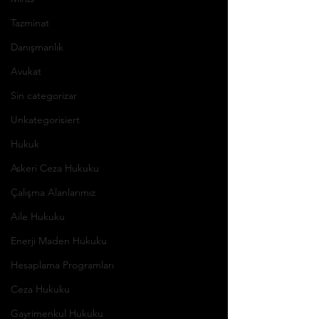
Tazminat
Danışmanlık
Avukat
Sin categorizar
Unkategorisiert
Hukuk
Askeri Ceza Hukuku
Çalışma Alanlarımız
Aile Hukuku
Enerji Maden Hukuku
Hesaplama Programları
Ceza Hukuku
Gayrimenkul Hukuku