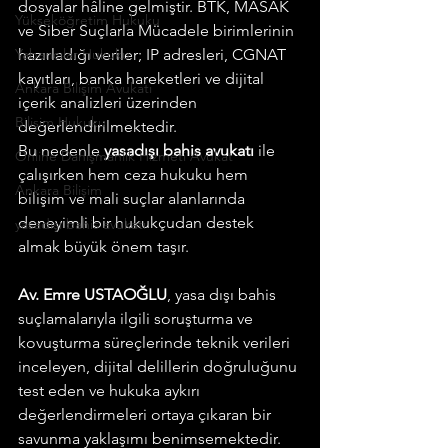
dosyalar hâline gelmiştir. BTK, MASAK 
Yükseköğretim Hukuku
ve Siber Suçlarla Mücadele birimlerinin 
Yabancılar Hukuku
hazırladığı veriler; IP adresleri, CGNAT 
kayıtları, banka hareketleri ve dijital 
Ankara Bilişim Avukatı
içerik analizleri üzerinden 
Bilişim Hukuku
değerlendirilmektedir.
Bu nedenle 
yasadışı bahis avukatı
 ile 
Online Danışmanlık Hizmeti Avukat
çalışırken hem ceza hukuku hem 
Ankara Bilişim
bilişim ve mali suçlar alanlarında 
deneyimli bir hukukçudan destek 
yasadışı bahis avukatı
almak büyük önem taşır.
Av. Emre USTAOĞLU
, yasa dışı bahis 
suçlamalarıyla ilgili soruşturma ve 
kovuşturma süreçlerinde teknik verileri 
inceleyen, dijital delillerin doğruluğunu 
test eden ve hukuka aykırı 
değerlendirmeleri ortaya çıkaran bir 
savunma yaklaşımı benimsemektedir.