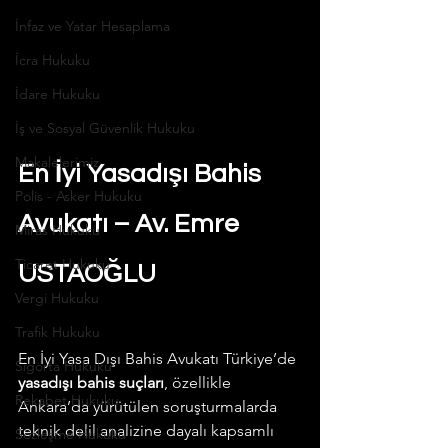
İnfaz ve Yatar Hesaplama
İcra Hukuku
İdare Hukuku
İş ve Sosyal Güvenlik Hukuku
Makalelerimiz
En İyi Yasadışı Bahis 
Polis - Asker Hukuku
Avukatı – Av. Emre 
Miras Hukuku
Ticaret Hukuku
USTAOĞLU
Vergi Hukuku
Trafik Hukuku
En İyi Yasa Dışı Bahis Avukatı Türkiye’de 
Sigorta Hukuku
yasadışı bahis suçları
, özellikle 
Rekabet Hukuku
Ankara’da yürütülen soruşturmalarda 
teknik delil analizine dayalı kapsamlı 
Sözleşme Hukuku