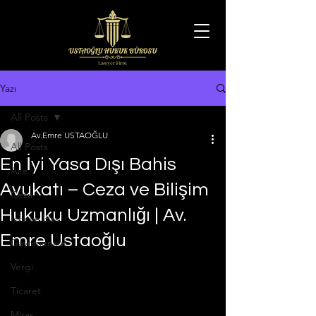
Yazı
All Posts
Av.Emre USTAOĞLU
All Posts
En İyi Yasa Dışı Bahis
Aile
Avukatı – Ceza ve Bilişim
Ceza
Hukuku Uzmanlığı | Av.
İcra ve İflas
Emre Ustaoğlu
Gayrimenkul
Vergi
Ticaret
Miras