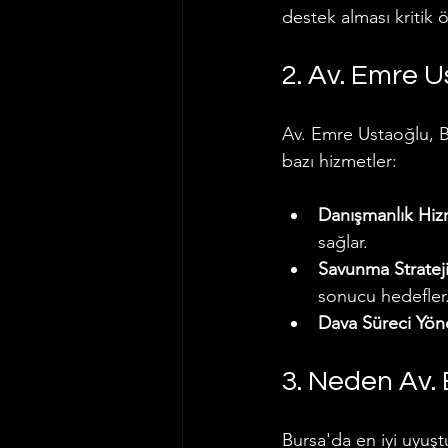
destek alması kritik 
2. Av. Emre 
Av. Emre Ustaoğlu, Bu
bazı hizmetler:
Danışmanlık Hiz
sağlar.
Savunma Strateji
sonucu hedefler
Dava Süreci Yön
3. Neden Av. 
Bursa'da en iyi uyuşt