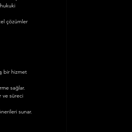
 hukuki 
zel çözümler 
 bir hizmet 
irme sağlar.
r ve süreci 
erileri sunar.