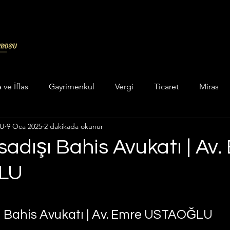
a ve İflas
Gayrimenkul
Vergi
Ticaret
Miras
LU
9 Oca 2025
2 dakikada okunur
in categorizar
Unkategorisiert
Hukuk
Askeri Cez
adışı Bahis Avukatı | Av.
LU
ukuku
Enerji Maden Hukuku
Hesaplama Programları
dız
 ve Yatar Hesaplama
İcra Hukuku
İdare Hukuku
ı Bahis Avukatı | Av. Emre USTAOĞLU