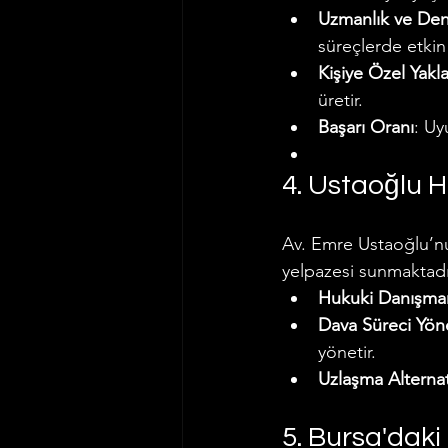
Uzmanlık ve De
süreçlerde etkin 
Kişiye Özel Yakl
üretir.
Başarı Oranı
: Uy
4. Ustaoğlu 
Av. Emre Ustaoğlu’nu
yelpazesi sunmaktadı
Hukuki Danışman
Dava Süreci Yön
yönetir.
Uzlaşma Alternati
5. Bursa'daki