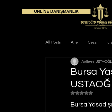
ONLİNE DANIŞMANLIK
All Posts
Aile
Ceza
İcr
Av.Emre USTAOĞ
Danışmanlık
Avukat
S
Bursa Yas
USTAOĞ
Çalışma Alanlarımız
Aile H
5 üzerinden NaN yıl
Gayrimenkul Hukuku
İnfaz
Bursa Yasadış