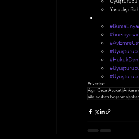
Uyuşturucu
Yasadışı Bah
#BursaEnyas
#bursayasad
#AvEmreUs
#Uyuşturucu
#HukukDanı
#Uyuşturucu
#Uyuşturuc
Etiketler:
Ağır Ceza Avukatı
Ankara 
aile avukatı boşanma
ankar