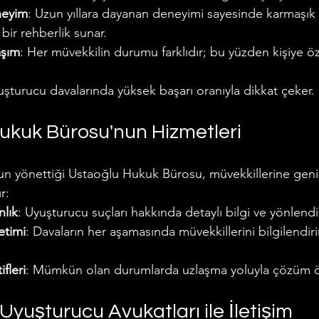
neyim
: Uzun yıllara dayanan deneyimi sayesinde karmaşık
bir rehberlik sunar.
aşım
: Her müvekkilin durumu farklıdır; bu yüzden kişiye ö
uşturucu davalarında yüksek başarı oranıyla dikkat çeker.
Hukuk Bürosu'nun Hizmetleri
n yönettiği Ustaoğlu Hukuk Bürosu, müvekkillerine geniş
r:
lık
: Uyuşturucu suçları hakkında detaylı bilgi ve yönlend
etimi
: Davaların her aşamasında müvekkillerini bilgilendiri
fleri
: Mümkün olan durumlarda uzlaşma yoluyla çözüm ön
 Uyuşturucu Avukatları ile İletişim