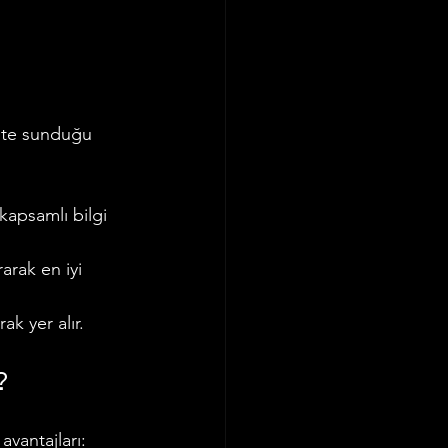
İşte sunduğu 
 kapsamlı bilgi 
arak en iyi 
ak yer alır.
?
avantajları: