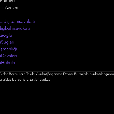
 hukuku
is Avukatı
adışıbahisavukatı
ışıbahisavukatı
taoğlu
Suçları
şmanlığı
Davaları
uHukuku
Aidat Borcu İcra Takibi Avukat
Boşanma Davası Bursa
aile avukatı
boşanma
a-aidat-borcu-i̇cra-takibi-avukat