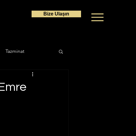
Bize Ulaşın
Tazminat
a Hukuku
 Emre
Ceza Hukuku