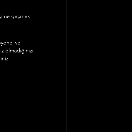
tişime geçmek 
syonel ve 
ız olmadığınızı 
iniz.