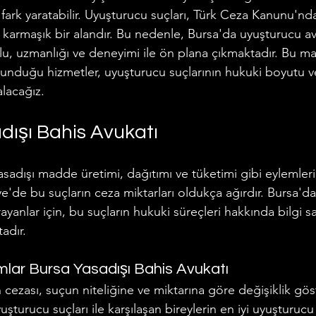
fark yaratabilir. Uyuşturucu suçları, Türk Ceza Kanunu'nda
n karmaşık bir alandır. Bu nedenle, Bursa'da uyuşturucu av
lu, uzmanlığı ve deneyimi ile ön plana çıkmaktadır. Bu ma
nduğu hizmetler, uyuşturucu suçlarının hukuki boyutu ve
lacağız.
dışı Bahis Avukatı
asadışı madde üretimi, dağıtımı ve tüketimi gibi eylemleri
e'de bu suçların ceza miktarları oldukça ağırdır. Bursa'da 
ayanlar için, bu suçların hukuki süreçleri hakkında bilgi s
adır.
ımlar Bursa Yasadışı Bahis Avukatı
 cezası, suçun niteliğine ve miktarına göre değişiklik gö
şturucu suçları ile karşılaşan bireylerin en iyi uyuşturuc