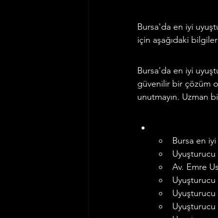
Bursa'da en iyi uyuşt
için aşağıdaki bilgileri
Bursa'da en iyi uyuşt
güvenilir bir çözüm or
unutmayın. Uzman bir a
Bursa en iyi
Uyuşturucu 
Av. Emre U
Uyuşturucu 
Uyuşturucu 
Uyuşturucu 