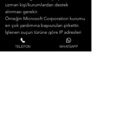
uzman kişi/kurumlardan destek 
alınması gerekir.
Örneğin Microsoft Corporation kurumu 
en çok yardımına başvurulan şirkettir. 
İşlenen suçun türüne göre IP adresleri 
tespit edilip incelenir.
Müştekinin verisine, bulunduğu 
TELEFON
WHATSAPP
sisteme herhangi bir haksız 
müdahalenin olup olmadığı tespit 
edilmeye çalışılır. Sistem verileri tespit 
edildikten sonra cihaz ve kimlik bilgileri 
saptanarak faile ulaşılır.
Uzman yardımlarıyla birlikte bilişim 
suçlarının ispatında, hukuk 
sistemimizde var olan diğer yasal 
delillere de başvurulabilir.
Bilişim Suçlarında 
Şikayet Süresi ve 