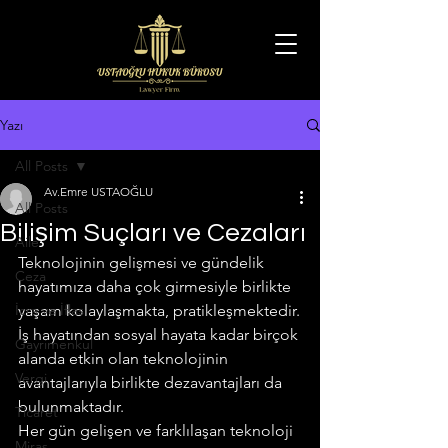
Yazı
All Posts
Av.Emre USTAOĞLU
All Posts
Bilişim Suçları ve Cezaları
Aile
Teknolojinin gelişmesi ve gündelik 
Ceza
hayatımıza daha çok girmesiyle birlikte 
İcra ve İflas
yaşam kolaylaşmakta, pratikleşmektedir.
İş hayatından sosyal hayata kadar birçok 
Gayrimenkul
alanda etkin olan teknolojinin 
Vergi
avantajlarıyla birlikte dezavantajları da 
bulunmaktadır.
Ticaret
Her gün gelişen ve farklılaşan teknoloji 
Miras