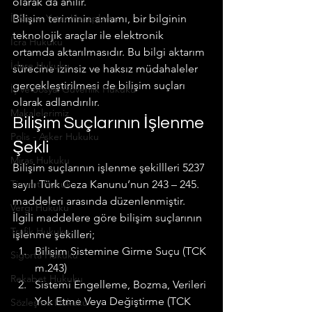
olarak da anılır.
İnfaz ve Yatar Hesaplama
Bilişim teriminin anlamı, bir bilginin 
teknolojik araçlar ile elektronik 
İcra Hukuku
ortamda aktarılmasıdır. Bu bilgi aktarım 
İdare Hukuku
sürecine izinsiz ve haksız müdahaleler 
gerçekleştirilmesi de bilişim suçları 
İş ve Sosyal Güvenlik Hukuku
olarak adlandırılır.
Makalelerimiz
Bilişim Suçlarının İşlenme 
Polis - Asker Hukuku
Şekli
Miras Hukuku
Bilişim suçlarının işlenme şekillleri 5237 
Ticaret Hukuku
sayılı Türk Ceza Kanunu’nun 243 – 245. 
maddeleri arasında düzenlenmiştir. 
Vergi Hukuku
İlgili maddelere göre bilişim suçlarının 
Trafik Hukuku
işlenme şekilleri;
Bilişim Sistemine Girme Suçu (TCK 
Sigorta Hukuku
m.243)
Rekabet Hukuku
Sistemi Engelleme, Bozma, Verileri 
Yok Etme Veya Değiştirme (TCK 
Sözleşme Hukuku