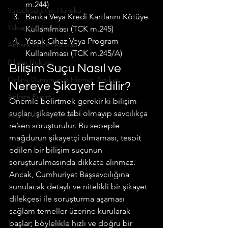
m.244)
Yükseköğretim Hukuku
Banka Veya Kredi Kartlarını Kötüye 
Yabancılar Hukuku
Kullanılması (TCK m.245)
Yasak Cihaz Veya Program 
Ankara Bilişim Avukatı
Kullanılması (TCK m.245/A)
Bilişim Hukuku
Bilişim Suçu Nasıl ve 
Online Danışmanlık Hizmeti Avukat
Nereye Şikayet Edilir?
Ankara Bilişim
Önemle belirtmek gerekir ki bilişim 
suçları, şikayete tabi olmayıp savcılıkça 
yasadışı bahis avukatı
re’sen soruşturulur. Bu sebeple 
mağdurun şikayetçi olmaması, tespit 
edilen bir bilişim suçunun 
soruşturulmasında dikkate alınmaz. 
Ancak, Cumhuriyet Başsavcılığına 
sunulacak detaylı ve nitelikli bir şikayet 
dilekçesi ile soruşturma aşaması 
sağlam temeller üzerine kurularak 
başlar; böylelikle hızlı ve doğru bir 