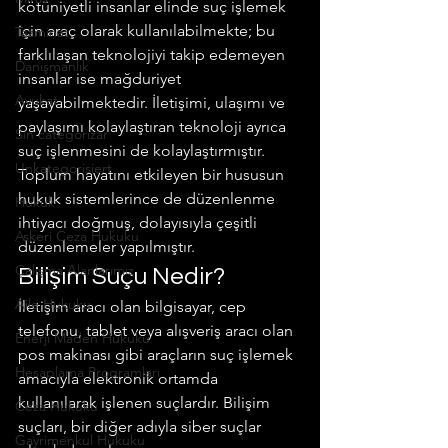
kötüniyetli insanlar elinde suç işlemek 
için araç olarak kullanılabilmekte; bu 
Tazminat
farklılaşan teknolojiyi takip edemeyen 
Danışmanlık
insanlar ise mağduriyet 
Avukat
yaşayabilmektedir. İletişimi, ulaşımı ve 
paylaşımı kolaylaştıran teknoloji ayrıca 
Sin categorizar
suç işlenmesini de kolaylaştırmıştır.
Unkategorisiert
Toplum hayatını etkileyen bir hususun 
hukuk sistemlerince de düzenlenme 
Hukuk
ihtiyacı doğmuş, dolayısıyla çeşitli 
Askeri Ceza Hukuku
düzenlemeler yapılmıştır.
Çalışma Alanlarımız
Bilişim Suçu Nedir?
Aile Hukuku
İletişim aracı olan bilgisayar, cep 
telefonu, tablet veya alışveriş aracı olan 
Enerji Maden Hukuku
pos makinası gibi araçların suç işlemek 
Hesaplama Programları
amacıyla elektronik ortamda 
kullanılarak işlenen suçlardır. Bilişim 
Ceza Hukuku
suçları, bir diğer adıyla siber suçlar 
Gayrimenkul Hukuku