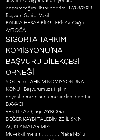
aleyhinize diğer kanuni yollara 
başvuracağımı ihtar ederim. 17/08/2023
Başvuru Sahibi Vekili
BANKA HESAP BİLGİLERİ: Av. Çağrı 
AYBOĞA
SİGORTA TAHKİM 
KOMİSYONU’NA 
BAŞVURU DİLEKÇESİ 
ÖRNEĞİ
SİGORTA TAHKİM KOMİSYONUNA
KONU : Başvurumuza ilişkin 
beyanlarımızın sunulmasından ibarettir.
DAVACI :
VEKİLİ : Av. Çağrı AYBOĞA
DEĞER KAYBI TALEBİMİZE İLİSKİN 
AÇIKLAMALARIMIZ:
Müvekkilime ait ……….. Plaka No’lu 