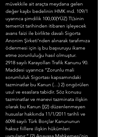
müvekkile ait araçta meydana gelen 
değer kaybı bedelinin HMK md. 109/1 
uyarınca şimdilik 100,00(YÜZ) TL’sinin 
temerrüt tarihinden itibaren işleyecek 
avans faizi ile birlikte davalı Sigorta 
Anonim Şirketi’nden alınarak tarafımıza 
ödenmesi için iş bu başvuruyu ikame 
etme zorunluluğu hasıl olmuştur.
2918 sayılı Karayolları Trafik Kanunu 90. 
Maddesi uyarınca “Zorunlu mali 
sorumluluk Sigortası kapsamındaki 
tazminatlar bu Kanun (…) 2) ongörülen 
usul ve esaslara tabidir. Söz konusu 
tazminatlar ve manevi tazminata ilişkin 
olarak bu Kanun ()(2) düzenlenmeyen 
hususlar hakkında 11/1/2011 tarihli ve 
6098 sayılı Türk Borçlar Kanununun 
haksız fiillere ilişkin hükümleri 
uygulanır.” (2) Anayasa Mahkemesi’nin 