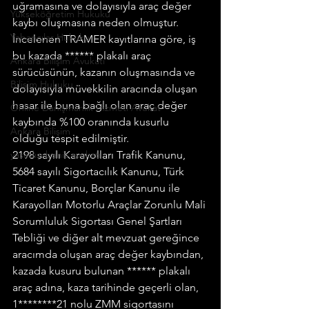
uğramasına ve dolayısıyla araç değer 
Yükseköğretim Hukuku
kaybı oluşmasına neden olmuştur. 
Yabancılar Hukuku
İncelenen TRAMER kayıtlarına göre, iş 
bu kazada ****** plakalı araç 
Ankara Bilişim Avukatı
sürücüsünün, kazanın oluşmasında ve 
Bilişim Hukuku
dolayısıyla müvekkilin aracında oluşan 
hasar ile buna bağlı olan araç değer 
Online Danışmanlık Hizmeti Avukat
kaybında %100 oranında kusurlu 
Ankara Bilişim
olduğu tespit edilmiştir.
yasadışı bahis avukatı
2198 sayılı Karayolları Trafik Kanunu, 
5684 sayılı Sigortacılık Kanunu, Türk 
Ticaret Kanunu, Borçlar Kanunu ile 
Karayolları Motorlu Araçlar Zorunlu Mali 
Sorumluluk Sigortası Genel Şartları 
Tebliği ve diğer alt mevzuat gereğince 
aracımda oluşan araç değer kaybından, 
kazada kusuru bulunan ****** plakalı 
araç adına, kaza tarihinde geçerli olan, 
1********21 nolu ZMM sigortasını 