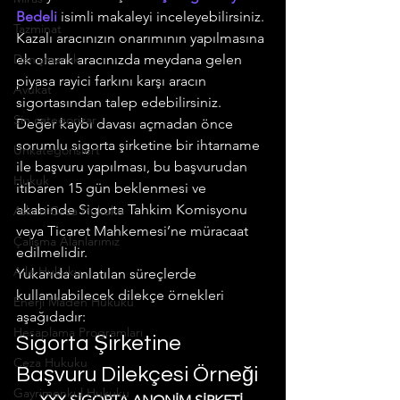
Bedeli
 isimli makaleyi inceleyebilirsiniz. 
Tazminat
Kazalı aracınızın onarımının yapılmasına 
Danışmanlık
ek olarak aracınızda meydana gelen 
piyasa rayici farkını karşı aracın 
Avukat
sigortasından talep edebilirsiniz.
Sin categorizar
Değer kaybı davası açmadan önce 
sorumlu sigorta şirketine bir ihtarname 
Unkategorisiert
ile başvuru yapılması, bu başvurudan 
Hukuk
itibaren 15 gün beklenmesi ve 
akabinde Sigorta Tahkim Komisyonu 
Askeri Ceza Hukuku
veya Ticaret Mahkemesi’ne müracaat 
Çalışma Alanlarımız
edilmelidir.
Aile Hukuku
Yukarıda anlatılan süreçlerde 
kullanılabilecek dilekçe örnekleri 
Enerji Maden Hukuku
aşağıdadır:
Hesaplama Programları
Sigorta Şirketine 
Ceza Hukuku
Başvuru Dilekçesi Örneği
Gayrimenkul Hukuku