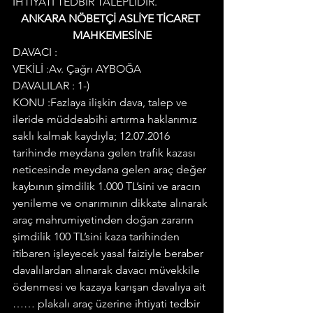
İHTİYATİ TEDBİR TALEPLİDİR.
ANKARA NÖBETÇİ ASLİYE TİCARET 
MAHKEMESİNE
DAVACI :
VEKİLİ :Av. Çağrı AYBOĞA
DAVALILAR : 1-)
KONU :Fazlaya ilişkin dava, talep ve 
ileride müddeabihi artırma haklarımız 
saklı kalmak kaydıyla; 12.07.2016 
tarihinde meydana gelen trafik kazası 
neticesinde meydana gelen araç değer 
kaybının şimdilik 1.000 TL’sini ve aracın 
yenileme ve onarımının dikkate alınarak 
araç mahrumiyetinden doğan zararın 
şimdilik 100 TL’sini kaza tarihinden 
itibaren işleyecek yasal faiziyle beraber 
davalılardan alınarak davacı müvekkile 
ödenmesi ve kazaya karışan davalıya ait 
…… plakalı araç üzerine ihtiyati tedbir 