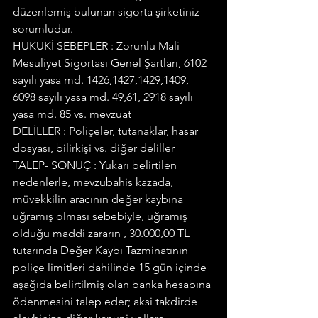
düzenlemiş bulunan sigorta şirketiniz 
sorumludur.
HUKUKİ SEBEPLER : Zorunlu Mali 
Mesuliyet Sigortası Genel Şartları, 6102 
sayılı yasa md. 1426,1427,1429,1409, 
6098 sayılı yasa md. 49,61, 2918 sayılı 
yasa md. 85 vs. mevzuat
DELİLLER : Poliçeler, tutanaklar, hasar 
dosyası, bilirkişi vs. diğer deliller
TALEP- SONUÇ : Yukarı belirtilen 
nedenlerle, mevzubahis kazada, 
müvekkilin aracının değer kaybına 
uğramış olması sebebiyle, uğramış 
olduğu maddi zararın , 30.000,00 TL 
tutarında Değer Kaybı Tazminatının 
poliçe limitleri dahilinde 15 gün içinde 
aşağıda belirtilmiş olan banka hesabına 
ödenmesini talep eder; aksi takdirde 