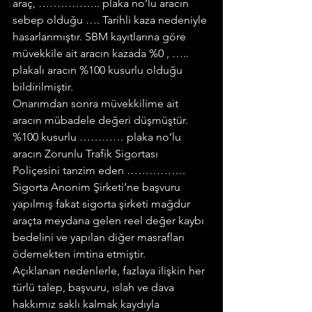
araç, …………….. plaka no’lu aracın 
sebep olduğu …. Tarihli kaza nedeniyle 
hasarlanmıştır. SBM kayıtlarına göre 
müvekkile ait aracın kazada %0 , ….. 
plakalı aracın %100 kusurlu olduğu 
bildirilmiştir.
Onarımdan sonra müvekkilime ait 
aracın mübadele değeri düşmüştür.
%100 kusurlu ………… plaka no’lu 
aracın Zorunlu Trafik Sigortası 
Poliçesini tanzim eden ……………. 
Sigorta Anonim Şirketi’ne başvuru 
yapılmış fakat sigorta şirketi mağdur 
araçta meydana gelen reel değer kaybı 
bedelini ve yapılan diğer masrafları 
ödemekten imtina etmiştir.
Açıklanan nedenlerle, fazlaya ilişkin her 
türlü talep, başvuru, ıslah ve dava 
hakkımız saklı kalmak kaydıyla 