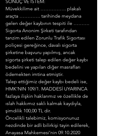
SONUÇ VE İSTEM:
Müvekkilime ait ……………. plakalı 
araçta …………. tarihinde meydana 
gelen değer kaybının tespiti ile ………. 
Sigorta Anonim Şirketi tarafından 
tanzim edilen Zorunlu Trafik Sigortası 
poliçesi gereğince, davalı sigorta 
şirketine başvuru yapılmış, ancak 
sigorta şirketi talep edilen değer kaybı 
bedelini ve yapılan diğer masrafları 
ödemekten imtina etmiştir.
Talep ettiğimiz değer kaybı bedeli ise, 
HMK’NIN 109/1. MADDESİ UYARINCA 
fazlaya ilişkin haklarımız ve özellikle de 
ıslah hakkımız saklı kalmak kaydıyla, 
şimdilik 100,00 TL dir.
Öncelikli talebimiz, komisyonunuz 
nezdinde bir adli bilirkişi tayin edilerek, 
Anayasa Mahkemesi’nin 09.10.2020 