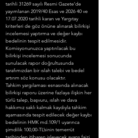
tarihli 31269 sayılı Resmi Gazete’de 
yayımlanan 2019/40 Esas ve 2026 40 ve 
17.07.2020 tarihli karan ve Yargıtay 
kriterleri de göz önüne alınarak bilirkişi 
incelemesi yaptırma ve değer kaybı 
bedelinin tespit edilmesidir. 
Komisyonunuzca yaptırılacak bu 
bilirkişi incelemesi sonucunda 
sunulacak rapor doğrultusunda 
tarafımızdan bir ıslah talebi ve bedel 
artırım söz konusu olacaktır.
Tahkim yargılaması esnasında alınacak 
bilirkişi raporu üzerine fazlaya ilişkin her 
türlü talep, başvuru, ıslah ve dava 
hakkımız saklı kalmak kaydıyla tahkim 
aşamasında tespit edilecek değer kaybı 
bedelinin HMK md.109/1 uyarınca 
şimdilik 100,00-TL’sinin temerrüt 
tarihinden itibaren işleyecek avans faizi 