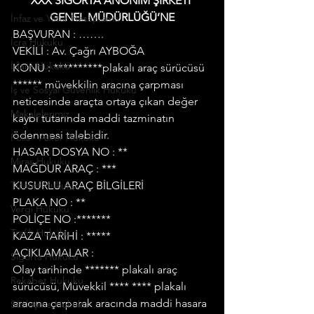
XXX SİGORTA ANONİM ŞİRKETİ 
GENEL MÜDÜRLÜĞÜ’NE
İnfaz ve Yatar Hesaplama
BAŞVURAN : …….
İcra Hukuku
VEKİLİ : Av. Çağrı AYBOĞA
İdare Hukuku
KONU : **********plakalı araç sürücüsü 
****** müvekkilin aracına çarpması 
İş ve Sosyal Güvenlik Hukuku
neticesinde araçta ortaya çıkan değer 
Makalelerimiz
kaybı tutarında maddi tazminatın 
ödenmesi talebidir.
Polis - Asker Hukuku
HASAR DOSYA NO : **
Miras Hukuku
MAĞDUR ARAÇ : ***
Ticaret Hukuku
KUSURLU ARAÇ BİLGİLERİ
PLAKA NO : **
Vergi Hukuku
POLİÇE NO :*******
Trafik Hukuku
KAZA TARİHİ : *****
AÇIKLAMALAR :
Sigorta Hukuku
Olay tarihinde ******* plakalı araç 
Rekabet Hukuku
sürücüsü, Müvekkil **** **** plakalı 
aracına çarparak aracında maddi hasara 
Sözleşme Hukuku