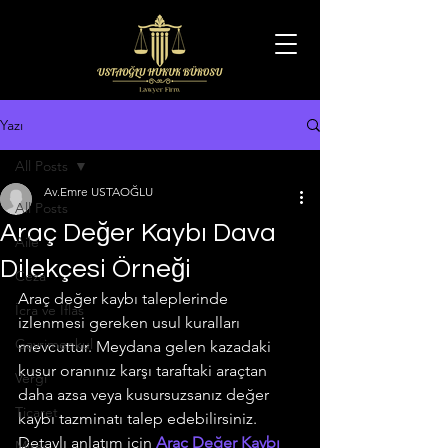
Yazı
All Posts
Av.Emre USTAOĞLU
All Posts
Araç Değer Kaybı Dava
Aile
Dilekçesi Örneği
Ceza
Araç değer kaybı taleplerinde 
İcra ve İflas
izlenmesi gereken usul kuralları 
Gayrimenkul
mevcuttur. Meydana gelen kazadaki 
kusur oranınız karşı taraftaki araçtan 
Vergi
daha azsa veya kusursuzsanız değer 
Ticaret
kaybı tazminatı talep edebilirsiniz. 
Detaylı anlatım için 
Araç Değer Kaybı 
Miras