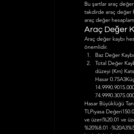
Bu şartlar araç değer
takdirde araç değer 
araç değer hesaplam
Araç Değer 
Araç değer kaybı hes
önemlidir.
Baz Değer Kaybı
Total Değer Kayb
düzeyi (Km) Kat
Hasar 0.75A3Küçü
14.9990.9015.000
74.9990.3075.000
Hasar Büyüklüğü Tanı
TLPiyasa Değeri150.0
ve üzeri%20.01 ve ü
%20%8.01 -%20A3%5