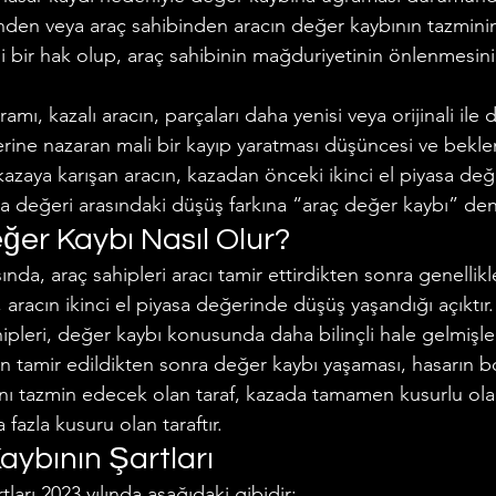
tinden veya araç sahibinden aracın değer kaybının tazminini
i bir hak olup, araç sahibinin mağduriyetinin önlenmesini
mı, kazalı aracın, parçaları daha yenisi veya orijinali ile 
ne nazaran mali bir kayıp yaratması düşüncesi ve beklent
kazaya karışan aracın, kazadan önceki ikinci el piyasa değ
asa değeri arasındaki düşüş farkına “araç değer kaybı” deni
ğer Kaybı Nasıl Olur?
ında, araç sahipleri aracı tamir ettirdikten sonra genellikl
aracın ikinci el piyasa değerinde düşüş yaşandığı açıktır
hipleri, değer kaybı konusunda daha bilinçli hale gelmişler
ın tamir edildikten sonra değer kaybı yaşaması, hasarın 
ını tazmin edecek olan taraf, kazada tamamen kusurlu ola
fazla kusuru olan taraftır.
aybının Şartları
ları 2023 yılında aşağıdaki gibidir: