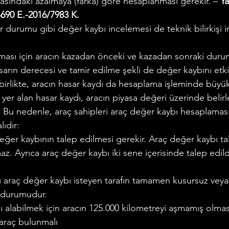
arasındaki azalmaya (farka) göre hesaplanması gerekir. – 
Ya
690 E.-2016/7983 K.
r durumu gibi değer kaybı incelemesi de teknik bilirkişi 
ası için aracın kazadan önceki ve kazadan sonraki duru
sarın derecesi ve tamir edilme şekli de değer kaybını etki
birlikte, aracın hasar kaydı da hesaplama işleminde büyü
er alan hasar kaydı, aracın piyasa değeri üzerinde belirley
r. Bu nedenle, araç sahipleri araç değer kaybı hesaplamas
lıdır:
eğer kaybının talep edilmesi gerekir. Araç değer kaybı ta
az. Ayrıca araç değer kaybı iki sene içerisinde talep edild
tı araç değer kaybı isteyen tarafın tamamen kusursuz ve
 durumudur.
 alabilmek için aracın 125.000 kilometreyi aşmamış olması
 araç bulunmalı