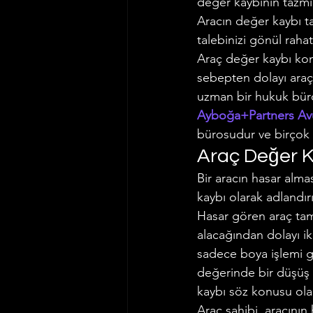
değer kaybının tazmini
Aracın değer kaybı t
İş ve Sosyal Güvenlik Hukuku
talebinizi gönül rahatlı
Araç değer kaybı konu
sebepten dolayı araç
Vergi Hukuku
Trafik Hukuk
uzman bir hukuk büro
Ayboğa+Partners Avu
bürosudur ve birçok 
Araç Değer K
Bir aracın hasar alm
kaybı olarak adlandırıl
Hasar gören araç tami
alacağından dolayı ik
sadece boya işlemi 
değerinde bir düşüş 
kaybı söz konusu olac
Araç sahibi, aracını