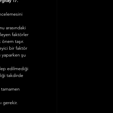
rgıtay 17. 
incelemesini 
mu arasındaki 
leyen faktörler 
k önem taşır.
ici bir faktör 
ı yaparken şu 
lep edilmediği 
iği takdirde 
ya tamamen 
 gerekir.