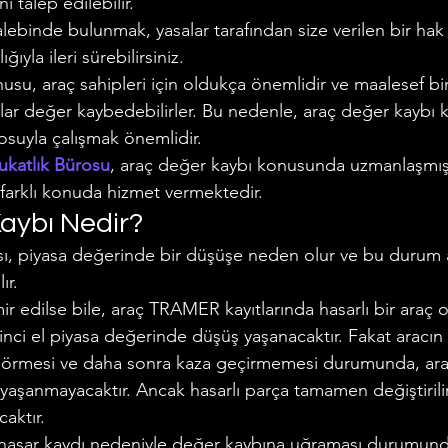
 talep edilebilir.
alebinde bulunmak, yasalar tarafından size verilen bir ha
Makalelerimiz
Polis - Asker Hukuku
Miras Hukuku
ğıyla ileri sürebilirsiniz.
su, araç sahipleri için oldukça önemlidir ve maalesef bir
lar değer kaybedebilirler. Bu nedenle, araç değer kaybı
u
suyla çalışmak önemlidir.
katlık Bürosu
, araç değer kaybı konusunda uzmanlaşmış
farklı konuda hizmet vermektedir.
aybı Nedir?
ası, piyasa değerinde bir düşüşe neden olur ve bu durum
ır.
r edilse bile, araç TRAMER kayıtlarında hasarlı bir araç o
inci el piyasa değerinde düşüş yaşanacaktır. Fakat aracın 
görmesi ve daha sonra kaza geçirmemesi durumunda, arac
yaşanmayacaktır. Ancak hasarlı parça tamamen değiştirili
aktır.
n hasar kaydı nedeniyle değer kaybına uğraması durumund