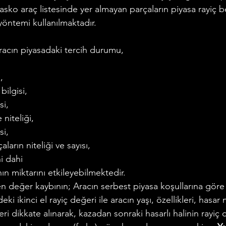
sko araç listesinde yer almayan parçaların piyasa rayiç be
 yöntemi kullanılmaktadır.
racın piyasadaki tercih durumu,
,
ilgisi,
si,
niteliği,
si,
ların niteliği ve sayısı,
hi dahi
ın miktarını etkileyebilmektedir.
 değer kaybının; Aracın serbest piyasa koşullarına göre k
deki ikinci el rayiç değeri ile aracın yaşı, özellikleri, hasar 
leri dikkate alınarak, kazadan sonraki hasarlı halinin rayiç 