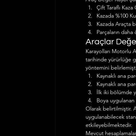
Çift Taraflı Kaza
Kazada %100 Ku
Kazada Araçta b
Parçaların daha 
Araçlar Değe
Karayolları Motorlu A
tarihinde yürürlüğe 
yöntemini belirlemişt
Kaynaklı ana par
Kaynaklı ana pa
İlk iki bölümde 
Boya uygulanan 
Olarak belirtilmiştir.
uygulanabilecek stan
etkileyebilmektedir.
Mevcut hesaplamalard