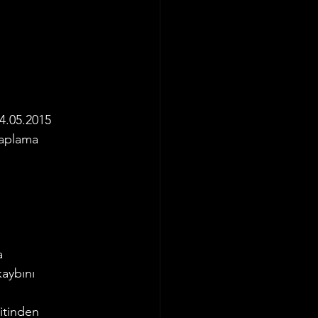
4.05.2015 
saplama 
a 
aybını 
itinden 