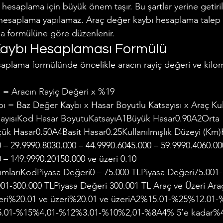
 hesaplama için büyük önem taşır. Bu şartlar yerine getiri
hesaplama yapılamaz. Araç değer kaybı hesaplama talep 
a formülüne göre düzenlenir.
Kaybı Hesaplaması Formülü
aplama formülünde öncelikle aracın rayiç değeri ve kilom
 = Aracın Rayiç Değeri x %19
ı = Baz Değer Kaybı x Hasar Boyutlu Katsayısı x Araç Kull
sayısıKod Hasar BoyutuKatsayıA1Büyük Hasar0.90A2Orta 
k Hasar0.50A4Basit Hasar0.25Kullanılmışlık Düzeyi (Km)K
 – 29.9990.8030.000 – 44.9990.6045.000 – 59.9990.4060.00
 – 149.9990.20150.000 ve üzeri 0.10
mlarıKodPiyasa Değeri0 – 75.000 TLPiyasa Değeri75.001-
01-300.000 TLPiyasa Değeri 300.001 TL Araç ve Üzeri Ara
zeri%20.01 ve üzeri%20.01 ve üzeriA2%15.01-%25%12.01-
.01-%15%4,01-%12%3.01-%10%2,01-%8A4% 5’e kadar%4