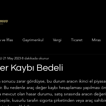
a ve İflas
Gayrimenkul
Vergi
Ticaret
Miras
LU
21 May 2023
8 dakikada okunur
in categorizar
Unkategorisiert
Hukuk
Askeri Cez
er Kaybı Bedeli
dız
ukuku
Enerji Maden Hukuku
Hesaplama Programları
za sonucu zarar gördüyse, bu durum aracın ikinci el piyas
r. Bu nedenle araç değer kaybı hesaplaması yapılması öner
da mevcut olan hasar durumu, satış sırasında aracın değe
 ve Yatar Hesaplama
İcra Hukuku
İdare Hukuku
beple, kusurlu tarafın sigorta şirketinden veya araç sahib