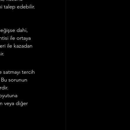
 talep edebilir. 
 
değişse dahi, 
isi ile ortaya 
eri ile kazadan 
r.
e satmayı tercih 
. Bu sorunun 
dir.
boyutuna 
n veya diğer 