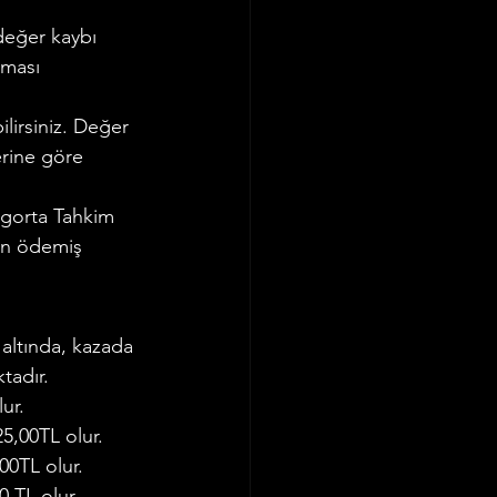
 değer kaybı 
lması 
lirsiniz. Değer 
rine göre 
Sigorta Tahkim 
in ödemiş 
 altında, kazada 
tadır.
ur.
5,00TL olur.
00TL olur.
0 TL olur.