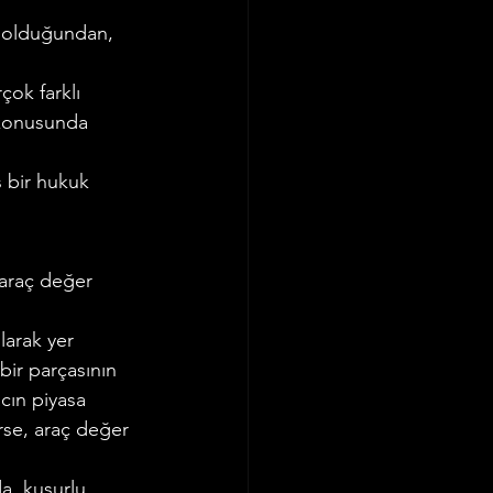
k olduğundan, 
Ticaret Hukuku
çok farklı 
 konusunda 
 bir hukuk 
 araç değer 
larak yer 
bir parçasının 
ın piyasa 
rse, araç değer 
a, kusurlu 