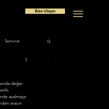
Bize Ulaşın
Tazminat
a Hukuku
Ceza Hukuku
asında değer 
ilir.
rinde azalmaya 
inden aracın 