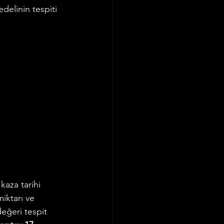
delinin tespiti 
aza tarihi 
miktarı ve 
değeri tespit 