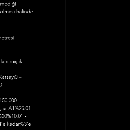
lmediği 
olması halinde 
etresi 
anılmışlık 
atsayı0 – 
0 – 
150.000 
çlar A1%25.01 
%20%10.01 -
’e kadar%3’e 