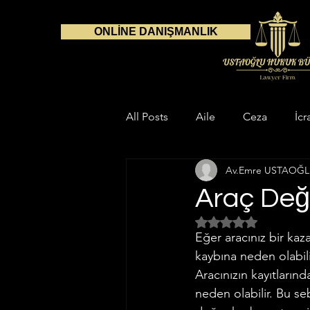
ONLİNE DANIŞMANLIK
All Posts
Aile
Ceza
İcr
Av.Emre USTAOĞ
Danışmanlık
Avukat
S
Araç Değ
5 üzerinden NaN yıl
Çalışma Alanlarımız
Aile H
Eğer aracınız bir ka
kaybına neden olabili
Aracınızın kayıtların
Gayrimenkul Hukuku
İnfaz
neden olabilir. Bu se