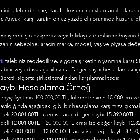
ini talebinde, karşı tarafın kusur oranıyla orantılı olarak
r. Ancak, karşı tarafın en az yüzde elli oranında kusurlu o
 işlemi için ekspertiz veya bilirkişi kurumlarına başvurabi
zanın sebebine, aracın marka, model, yaş ve piyasa değe
tı
 talebiniz reddedilirse, sigorta şirketinin yanıtına karşı 
bilir veya dava açabilirsiniz. Değer kaybı hesaplaması iç
creti, sigorta şirketi tarafından karşılanmaktadır.
Kaybı Hesaplama Örneği
 rayiç fiyatının 100.000,00 TL, kilometresinin 15.000 km ve
ayıldığında aşağıdaki gibi bir hesaplama karşımıza çıkmak
eli 20.001,00TL üzeri ise araç değer kaybı 15.390,00TL ol
eli 12.001,00TL – 20.000,00TL arası ise değer kaybı 12.82
eli 4.001,00TL – 12.000,00TL arası ise değer kaybı 8.550,
eli 2.001,00TL – 4.000,00TL arası ise değer kaybı 4.275,0