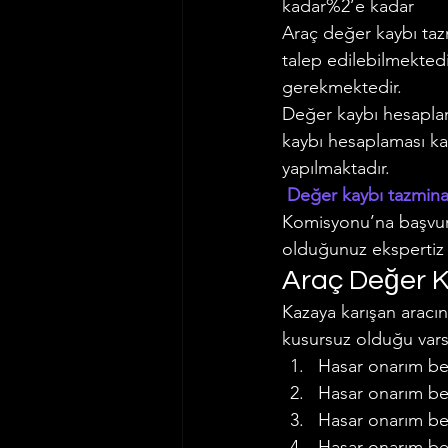
kadar%2’e kadar
Araç değer kaybı tazm
talep edilebilmektedi
gerekmektedir.
Değer kaybı hesaplama
kaybı hesaplaması ka
yapılmaktadır.
 Değer kaybı tazmina
Komisyonu’na başvura
olduğunuz ekspertiz ü
Araç Değer 
Kazaya karışan aracın
kusursuz olduğu vars
Hasar onarım bed
Hasar onarım bed
Hasar onarım bed
Hasar onarım bed