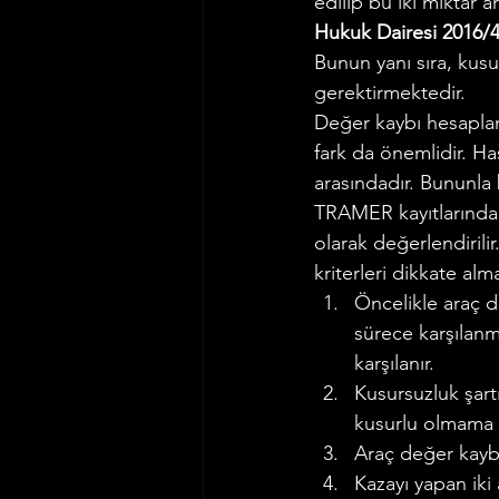
edilip bu iki miktar 
Hukuk Dairesi 2016/4
Bunun yanı sıra, kusu
gerektirmektedir.
Değer kaybı hesaplam
fark da önemlidir. Ha
arasındadır. Bununla 
TRAMER kayıtlarında y
olarak değerlendirili
kriterleri dikkate alma
Öncelikle araç d
sürece karşılanm
karşılanır.
Kusursuzluk şar
kusurlu olmama
Araç değer kaybı
Kazayı yapan iki