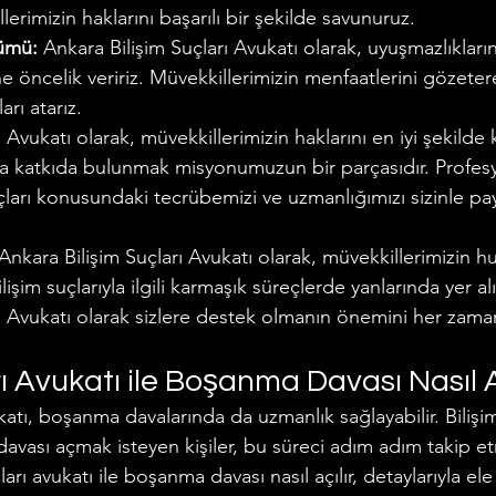
erimizin haklarını başarılı bir şekilde savunuruz.
ümü:
 Ankara Bilişim Suçları Avukatı olarak, uyuşmazlıkları
 öncelik veririz. Müvekkillerimizin menfaatlerini gözeter
rı atarız.
ı Avukatı olarak, müvekkillerimizin haklarını en iyi şekild
a katkıda bulunmak misyonumuzun bir parçasıdır. Profes
uçları konusundaki tecrübemizi ve uzmanlığımızı sizinle p
Ankara Bilişim Suçları Avukatı olarak, müvekkillerimizin hu
ilişim suçlarıyla ilgili karmaşık süreçlerde yanlarında yer al
rı Avukatı olarak sizlere destek olmanın önemini her zama
rı Avukatı ile Boşanma Davası Nasıl A
ukatı, boşanma davalarında da uzmanlık sağlayabilir. Bilişim
vası açmak isteyen kişiler, bu süreci adım adım takip etm
arı avukatı ile boşanma davası nasıl açılır, detaylarıyla ele