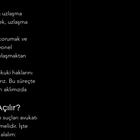
n uzlaşma 
ek, uzlaşma 
e korumak ve 
yonel 
aylaşmaktan 
kuki haklarını 
ırız. Bu süreçte 
n aklımızda 
çılır?
 suçları avukatı 
elidir. İşte 
 alalım: