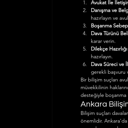
Avukat İle İleti
Danışma ve Belg
hazırlayın ve avu
Boşanma Sebeple
Dava Türünü Beli
karar verin.
Dilekçe Hazırlığı
hazırlayın.
Dava Süreci ve İ
gerekli başvuru 
Bir bilişim suçları av
müvekkilinin hakların
desteğiyle boşanma 
Ankara Bilişi
Bilişim suçları daval
önemlidir. Ankara’da 