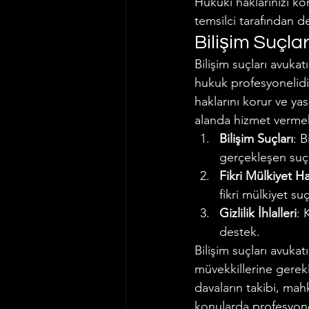
Hukuki haklarınızı kor
temsilci tarafından d
İş ve Sosyal Güvenlik Hukuku
Bilişim Suçla
Bilişim suçları avukat
hukuk profesyonelidi
Vergi Hukuku
Trafik Hukuk
haklarını korur ve yas
alanda hizmet vermek
Bilişim Suçları
: B
gerçekleşen suçl
Fikri Mülkiyet Hak
fikri mülkiyet suç
Gizlilik İhlalleri
: 
destek.
Bilişim suçları avuka
müvekkillerine gerekl
davaların takibi, ma
konularda profesyonel