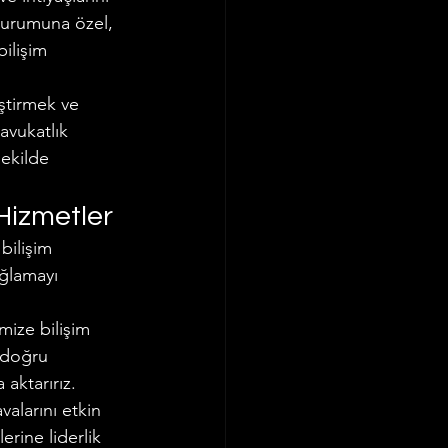
durumuna özel, 
ilişim 
eştirmek ve 
avukatlık 
şekilde 
 Hizmetler
bilişim 
ağlamayı 
mize bilişim 
 doğru 
 aktarırız.
valarını etkin 
erine liderlik 