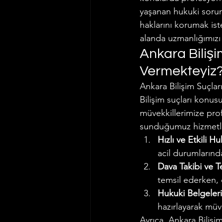
yaşanan hukuki sorun
haklarını korumak ist
alanda uzmanlığımızı
Ankara Bilişi
Vermekteyiz
Ankara Bilişim Suçlar
Bilişim suçları konus
müvekkillerimize prof
sunduğumuz hizmetle
Hızlı ve Etkili H
acil durumlarınd
Dava Takibi ve T
temsil ederken, d
Hukuki Belgeleri
hazırlayarak müve
Ayrıca, Ankara Bilişim