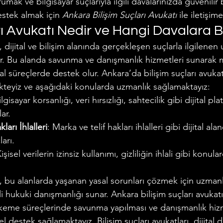
umak ve bilgisayar suçlarıyla ilgili davalarınızda güvenilir 
estek almak için 
Ankara Bilişim Suçları Avukatı
 ile iletişim
Makalelerimiz
Polis - Asker Hukuku
Miras Hukuku
rı Avukatı Nedir ve Hangi Davalara 
ı, dijital ve bilişim alanında gerçekleşen suçlarla ilgilenen
r. Bu alanda savunma ve danışmanlık hizmetleri sunarak m
u
al süreçlerde destek olur. Ankara’da bilişim suçları avukat
teyiz ve aşağıdaki konularda uzmanlık sağlamaktayız:
ilgisayar korsanlığı, veri hırsızlığı, sahtecilik gibi dijital pl
ar.
ları İhlalleri
: Marka ve telif hakları ihlalleri gibi dijital a
ları.
Kişisel verilerin izinsiz kullanımı, gizliliğin ihlali gibi konul
tı, bu alanlarda yaşanan yasal sorunları çözmek için uzmanl
i hukuki danışmanlığı sunar. Ankara bilişim suçları avukatı
hkeme süreçlerinde savunma yapılması ve danışmanlık hizm
 destek sağlamaktayız. Bilişim suçları avukatları, dijital 