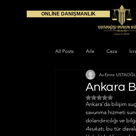
ONLİNE DANIŞMANLIK
All Posts
Aile
Ceza
İcr
Av.Emre USTAOĞ
Danışmanlık
Avukat
S
Ankara Bi
5 üzerinden NaN yıl
Çalışma Alanlarımız
Aile H
Ankara’da bilişim suçl
savunma hizmeti sunmak
dolandırıcılığı ve bil
Gayrimenkul Hukuku
İnfaz
Avukatı
, bu tür dava