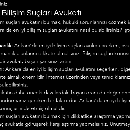
iniz.
 Bilişim Suçları Avukatı
şim suçları avukatını bulmak, hukuki sorunlarınızı çözmek 
’da en iyi bilişim suçları avukatını nasıl bulabilirsiniz? İşt
anlık:
 Ankara’da en iyi bilişim suçları avukatı ararken, avu
manlık alanlarını dikkate almalısınız. Bilişim suçları konu
r avukat, başarı şansınızı artırır.
ı:
 Ankara’da en iyi bilişim suçları avukatını seçerken, diğ
te almak önemlidir. İnternet üzerinden veya tanıdıklarınızı
bulabilirsiniz.
ukatın daha önceki davalardaki başarı oranı da değerlen
durmanız gereken bir faktördür. Ankara’da en iyi bilişim
 sonuçlar elde etmiş olmalıdır.
im suçları avukatını bulmak için dikkatlice araştırma yapma
 avukatla görüşerek karşılaştırma yapmalısınız. Unutmayı