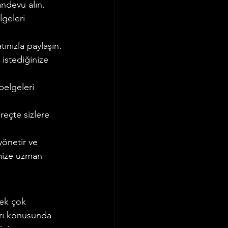
andevu alın.
geleri 
ınızla paylaşın.
istediğinize 
belgeleri 
reçte sizlere 
yönetir ve 
imize uzman 
mek çok 
arı konusunda 