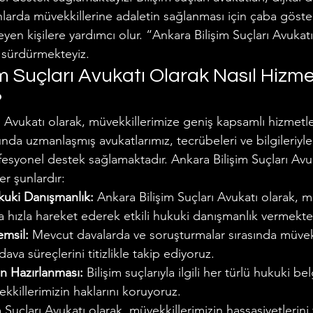
larda müvekkillerine adaletin sağlanması için çaba göster
eyen kişilere yardımcı olur. “Ankara Bilişim Suçları Avukat
 sürdürmekteyiz.
m Suçları Avukatı Olarak Nasıl Hizme
?
ı Avukatı olarak, müvekkillerimize geniş kapsamlı hizmetl
unda uzmanlaşmış avukatlarımız, tecrübeleri ve bilgileriyle
esyonel destek sağlamaktadır. Ankara Bilişim Suçları Avuk
r şunlardır:
ukuki Danışmanlık:
 Ankara Bilişim Suçları Avukatı olarak, m
a hızla hareket ederek etkili hukuki danışmanlık vermekte
emsil:
 Mevcut davalarda ve soruşturmalar sırasında müvekk
ava süreçlerini titizlikle takip ediyoruz.
n Hazırlanması:
 Bilişim suçlarıyla ilgili her türlü hukuki belg
kkillerimizin haklarını koruyoruz.
 Suçları Avukatı olarak, müvekkillerimizin hassasiyetlerini v