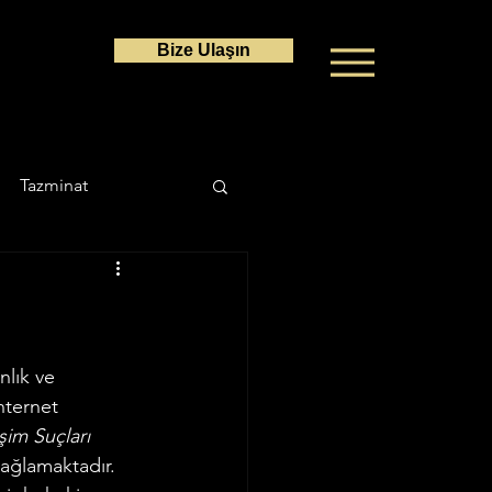
Bize Ulaşın
Tazminat
a Hukuku
Ceza Hukuku
nlık ve 
nternet 
şim Suçları 
ağlamaktadır. 