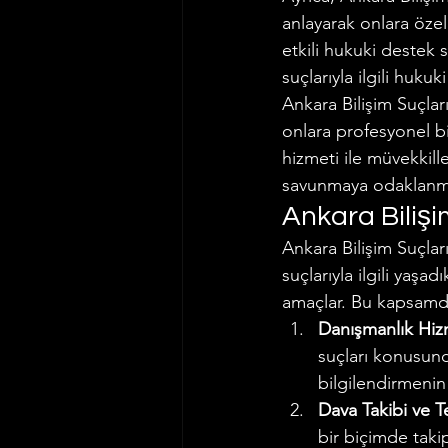
anlayarak onlara öze
etkili hukuki destek 
suçlarıyla ilgili huku
Ankara Bilişim Suçlar
onlara profesyonel bi
hizmeti ile müvekkille
savunmaya odaklanma
Ankara Bilişi
Ankara Bilişim Suçlar
suçlarıyla ilgili yaşa
amaçlar. Bu kapsamda
Danışmanlık Hizm
suçları konusund
bilgilendirmenin 
Dava Takibi ve T
bir biçimde takip