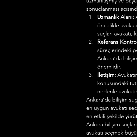
uzmanlaşmış ve başarı
sonuçlanması açısından
Uzmanlık Alanı:
 
öncelikle avukatı
suçları avukatı,
Referans Kontro
süreçlerindeki p
Ankara’da bilişim
önemlidir.
İletişim:
 Avukatın
konusundaki tutu
nedenle avukatını
Ankara’da bilişim suçl
en uygun avukatı seçeb
en etkili şekilde yürüt
Ankara bilişim suçla
avukatı seçmek büyük