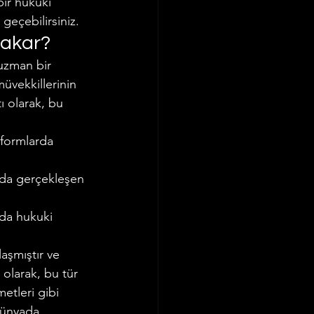
bir hukuki 
e geçebilirsiniz.
Ticaret Hukuku
Bakar?
 uzman bir 
üvekkillerinin 
ı olarak, bu 
atformlarda 
landa gerçekleşen 
arda hukuki 
aşmıştır ve 
 olarak, bu tür 
etleri gibi 
dünyada 