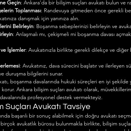
şime Geçin
: Ankara’da bir bilişim suçları avukatı bulun ve r
elerin Toplanması
: Randevuya gitmeden önce gerekli bel
katınıza danışmak için yanınıza alın.
rini Belirleyin
: Boşanma sebeplerinizi belirleyin ve avukat
rleyin
: Anlaşmalı mı, çekişmeli mi boşanma davası açmak 
 ve İşlemler
: Avukatınızla birlikte gerekli dilekçe ve diğer 
lerlemesi
: Avukatınız, dava sürecini başlatır ve ilerleyen sü
ve duruşma bilgilerini sunar.
ukatı, boşanma davalarında hukuki süreçleri en iyi şekilde 
ı korur. Ankara bilişim suçları avukatı olarak, müvekkiller
davalarında profesyonel destek vermekteyiz.
m Suçları Avukatı Tavsiye
arında başarılı bir sonuç alabilmek için doğru avukatı seç
birçok avukatlık bürosu bulunmakla birlikte, bilişim suçl