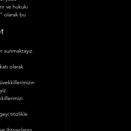
ir ve hukuki 
ı” olarak bu 
t 
er sunmaktayız. 
 
atı olarak 
üvekkillerimizin 
yiz.
illerimizi 
eyi titizlikle 
e ihtiyaçlarını 