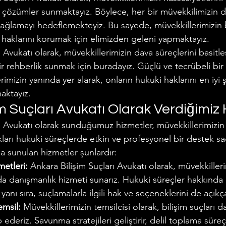
l çözümler sunmaktayız. Böylece, her bir müvekkilimizin 
sağlamayı hedeflemekteyiz. Bu sayede, müvekkillerimizin b
ki haklarını korumak için elimizden geleni yapmaktayız.
ı Avukatı olarak, müvekkillerimizin dava süreçlerini basitl
r rehberlik sunmak için buradayız. Güçlü ve tecrübeli bir 
rimizin yanında yer alarak, onların hukuki haklarını en iyi 
ktayız.
m Suçları Avukatı Olarak Verdiğimiz
ı Avukatı olarak sunduğumuz hizmetler, müvekkillerimizin 
dıkları hukuki süreçlerde etkin ve profesyonel bir destek s
 sunulan hizmetler şunlardır:
etleri:
 Ankara Bilişim Suçları Avukatı olarak, müvekkilleri
a danışmanlık hizmeti sunarız. Hukuki süreçler hakkında
yanı sıra, suçlamalarla ilgili hak ve seçeneklerini de açıkça
emsil:
 Müvekkillerimizin temsilcisi olarak, bilişim suçları da
 ederiz. Savunma stratejileri geliştirir, delil toplama süreçl