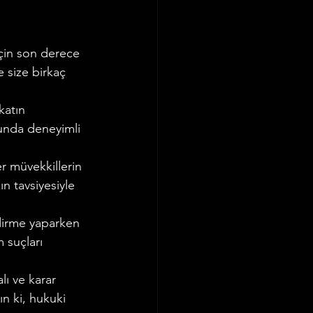
için son derece 
e size birkaç 
katın 
sunda deneyimli 
er müvekkillerin 
n tavsiyesiyle 
dirme yaparken 
 suçları 
lı ve karar 
n ki, hukuki 