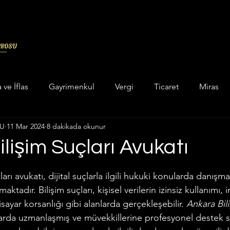
a ve İflas
Gayrimenkul
Vergi
Ticaret
Miras
LU
11 Mar 2024
8 dakikada okunur
in categorizar
Unkategorisiert
Hukuk
Askeri Cez
lişim Suçları Avukatı
dız
ukuku
Enerji Maden Hukuku
Hesaplama Programları
arı avukatı, dijital suçlarla ilgili hukuki konularda danışma
tadır. Bilişim suçları, kişisel verilerin izinsiz kullanımı, i
gisayar korsanlığı gibi alanlarda gerçekleşebilir. 
Ankara Bili
 ve Yatar Hesaplama
İcra Hukuku
İdare Hukuku
larda uzmanlaşmış ve müvekkillerine profesyonel destek s