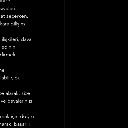
inize 
iyeleri:
at seçerken, 
kara bilişim 
lişkileri, dava 
 edinin. 
ndirmek 
me 
bilir, bu 
e alarak, size 
ve davalarınızı 
lmak için doğru 
rak, başarılı 