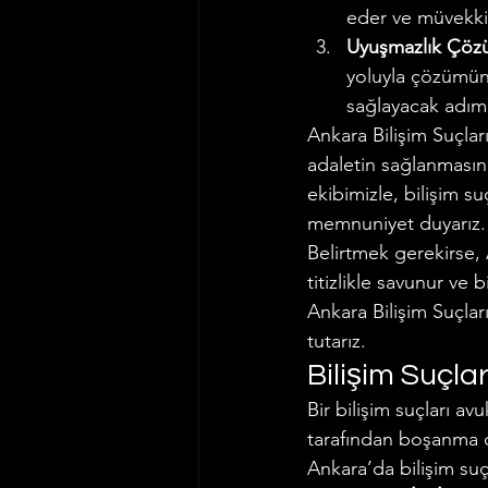
eder ve müvekkill
Uyuşmazlık Çöz
yoluyla çözümüne
sağlayacak adımla
Ankara Bilişim Suçlar
adaletin sağlanmasın
ekibimizle, bilişim s
memnuniyet duyarız.
Belirtmek gerekirse, 
titizlikle savunur ve b
Ankara Bilişim Suçla
tutarız.
Bilişim Suçla
Bir bilişim suçları av
tarafından boşanma da
Ankara’da bilişim suçl