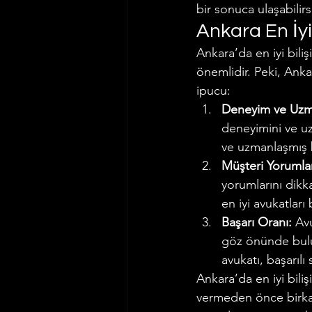
bir sonuca ulaşabilirs
Ankara En İyi
Ankara’da en iyi bili
önemlidir. Peki, Ankara
ipucu:
Deneyim ve Uzm
deneyimini ve uz
ve uzmanlaşmış bi
Müşteri Yorumlar
yorumlarını dikka
en iyi avukatları 
Başarı Oranı:
 Av
göz önünde bulun
avukatı, başarılı
Ankara’da en iyi biliş
vermeden önce birkaç