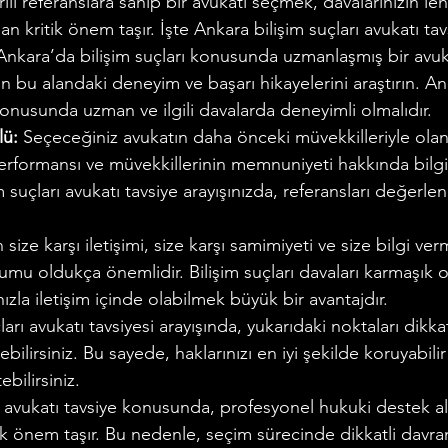
lı referanslara sahip bir avukatı seçmek, davalarınızın leh
 kritik önem taşır. İşte Ankara bilişim suçları avukatı tavs
Ankara’da bilişim suçları konusunda uzmanlaşmış bir avuk
n bu alandaki deneyim ve başarı hikayelerini araştırın. An
 konusunda uzman ve ilgili davalarda deneyimli olmalıdır.
lü:
 Seçeceğiniz avukatın daha önceki müvekkilleriyle olan i
erformansı ve müvekkillerinin memnuniyeti hakkında bilgi
 suçları avukatı tavsiye arayışınızda, referansları değerle
 size karşı iletişimi, size karşı samimiyeti ve size bilgi ver
mu oldukça önemlidir. Bilişim suçları davaları karmaşık ola
zla iletişim içinde olabilmek büyük bir avantajdır.
arı avukatı tavsiyesi arayışında, yukarıdaki noktaları dikkat
ilirsiniz. Bu sayede, haklarınızı en iyi şekilde koruyabilir 
ebilirsiniz.
rı avukatı tavsiye konusunda, profesyonel hukuki destek a
 önem taşır. Bu nedenle, seçim sürecinde dikkatli davrana