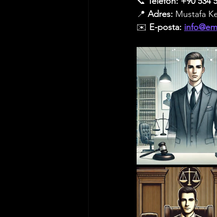
📞 
Telefon:
+90 534 5
📍 
Adres:
 Mustafa K
İş ve Sosyal Güvenlik Hukuku
✉️ 
E-posta:
info@emr
Vergi Hukuku
Trafik Hukuk