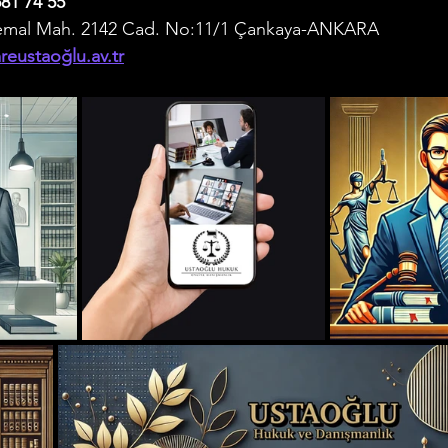
81 74 55
emal Mah. 2142 Cad. No:11/1 Çankaya-ANKARA
Makalelerimiz
Polis - Asker Hukuku
Miras Hukuku
eustaoğlu.av.tr
u