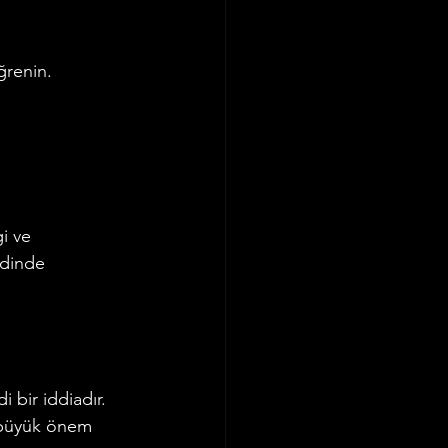
öğrenin.
i ve 
zdinde 
 bir iddiadır. 
 büyük önem 