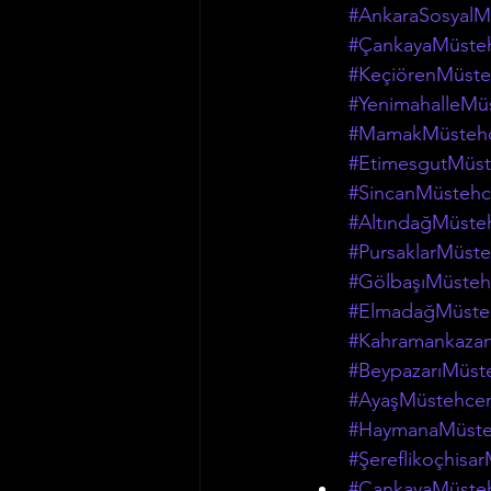
#AnkaraSosyalM
#ÇankayaMüsteh
#KeçiörenMüste
#YenimahalleMü
#MamakMüstehc
#EtimesgutMüst
#SincanMüstehc
#AltındağMüste
#PursaklarMüste
#GölbaşıMüsteh
#ElmadağMüsteh
#Kahramankazan
#BeypazarıMüst
#AyaşMüstehcen
#HaymanaMüsteh
#Şereflikoçhisa
#ÇankayaMüsteh