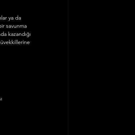
lar ya da 
bir savunma 
nda kazandığı 
üvekkillerine 
ı