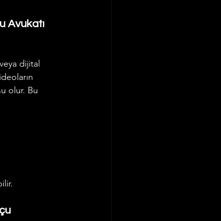
 Avukatı  
eya dijital 
ideoların 
u olur. Bu 
lir.
çu 