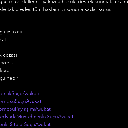
ğlu
, müvekkillerine yalnızca hukuki destek sunmakla kalma
ikle takip eder, tüm haklarınızı sonuna kadar korur.
çu avukatı
katı
k cezası
taoğlu
kara
çu nedir
enlikSuçuAvukatı
ornosuSuçuAvukatı
rnosuPaylaşımıAvukatı
edyadaMüstehcenlikSuçuAvukatı
rikliSitelerSuçuAvukatı