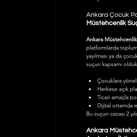
Ankara Çocuk Po
Müstehcenlik Suç
Ankara Müstehcenlik
platformlarda toplumun
yayılması ya da çocu
suçun kapsamı oldukça
Çocuklara yönel
Herkese açık pl
Ticari amaçla po
Dijital ortamda 
Bu suçun cezası 2 yıl
Ankara Müstehcen