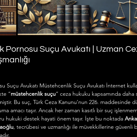
 Pornosu Suçu Avukatı | Uzman Ce
şmanlığı
su Suçu Avukatı
Müstehcenlik Suçu Avukatı İnternet kull
kte “
müstehcenlik suçu
” ceza hukuku kapsamında daha sık
miştir. Bu suç, Türk Ceza Kanunu’nun 226. maddesinde dü
ma amacı taşır. Ancak her zaman kasıtlı bir suç işlenmemiş
u hukuki destek hayati önem taşır. İşte bu noktada 
Anka
taoğlu
, tecrübesi ve uzmanlığı ile müvekkillerine güvenli b
dır.