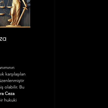
za 
anımının 
 karşılaşılan 
zenlenmiştir 
 olabilir. Bu 
ra Ceza 
ir hukuki 