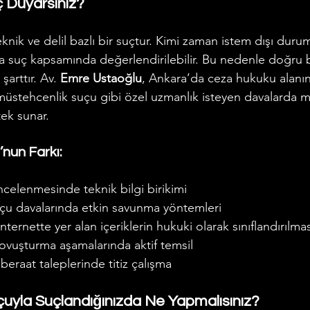
ç Duyarsınız?
nik ve delil bazlı bir suçtur. Kimi zaman istem dışı durum
 da suç kapsamında değerlendirilebilir. Bu nedenle doğru 
şarttır. Av. 
Emre Ustaoğlu
, Ankara’da ceza hukuku alanı
 müstehcenlik suçu gibi özel uzmanlık isteyen davalarda m
ek sunar.
nun Farkı:
n incelenmesinde teknik bilgi birikimi
çu davalarında etkin savunma yöntemleri
ernette yer alan içeriklerin hukuki olarak sınıflandırılmas
ovuşturma aşamalarında aktif temsil
beraat taleplerinde titiz çalışma
uyla Suçlandığınızda Ne Yapmalısınız?