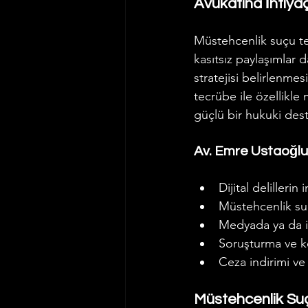
Avukatına İhtiya
Müstehcenlik suçu tek
kasıtsız paylaşımlar
stratejisi belirlenmesi 
tecrübe ile özellikle
güçlü bir hukuki dest
Av. Emre Ustaoğlu’
Dijital delilleri
Müstehcenlik su
Medyada ya da int
Soruşturma ve k
Ceza indirimi ve 
Müstehcenlik Suç