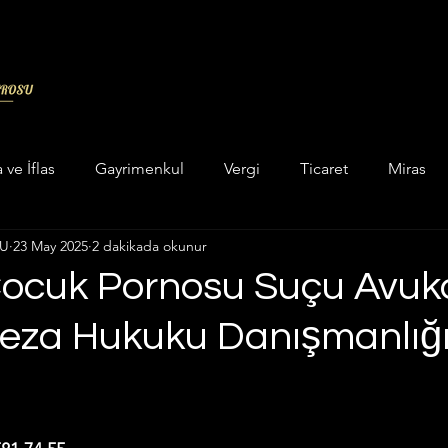
a ve İflas
Gayrimenkul
Vergi
Ticaret
Miras
LU
23 May 2025
2 dakikada okunur
in categorizar
Unkategorisiert
Hukuk
Askeri Cez
ocuk Pornosu Suçu Avuka
za Hukuku Danışmanlığ
ukuku
Enerji Maden Hukuku
Hesaplama Programları
dız
 ve Yatar Hesaplama
İcra Hukuku
İdare Hukuku