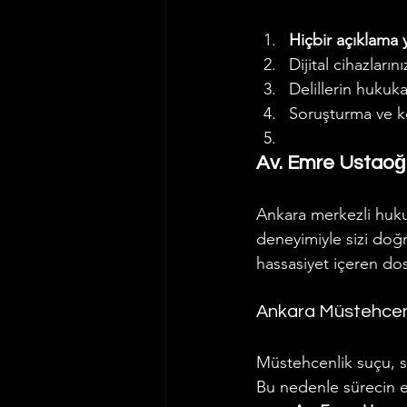
Hiçbir açıklama
Dijital cihazları
Delillerin hukuk
Soruşturma ve k
Av. Emre Ustaoğlu
Ankara merkezli hukuk
deneyimiyle sizi doğ
hassasiyet içeren dos
Ankara Müstehcenl
Müstehcenlik suçu, sa
Bu nedenle sürecin e