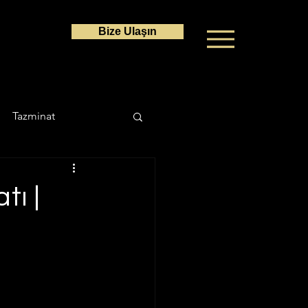
Bize Ulaşın
Tazminat
a Hukuku
tı |
ı
Ceza Hukuku