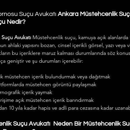
rnosu Suçu Avukatı 
Ankara Müstehcenlik Suçu
u Nedir? 
 Suçu Avukatı 
Müstehcenlik suçu, kamuya açık alanlarda v
 ahlaki yapısını bozan, cinsel içerikli görsel, yazı veya v
kların bu içeriklere maruz kalması durumlarında söz konus
 geniştir ve şu durumları içerebilir:
ik müstehcen içerik bulundurmak veya dağıtmak
atformlarda müstehcen görüntü paylaşmak
rnografik içerik yaymak
erişime açık müstehcen içerik barındırmak
dan 10 yıla kadar hapis ve adli para cezasına kadar uzanabi
lik Suçu Avukatı  Neden Bir Müstehcenlik Su