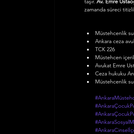
taşır. 
Av. Emre Ustao
zamanda süreci titizl
Müstehcenlik su
Ankara ceza avu
TCK 226
Müstehcen içeri
Avukat Emre Us
Ceza hukuku An
Müstehcenlik su
#AnkaraMüstehc
#AnkaraÇocukP
#AnkaraÇocukPo
#AnkaraSosyalM
#AnkaraCinselİçe