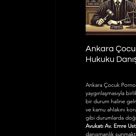
Ankara Çocuk
Hukuku Danı
Ankara Çocuk Porno
yaygınlaşmasıyla birli
bir durum haline gel
ve kamu ahlakını koru
gibi durumlarda doğr
Avukatı Av. Emre Us
danışmanlık sunmakta