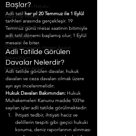
Başlar?
Yükseköğretim Hukuku
Adli tatil 
her yıl 20 Temmuz ile 1 Eylül
Yabancılar Hukuku
tarihleri arasında gerçekleşir. 19 
Ankara Bilişim Avukatı
Temmuz günü mesai saatinin bitimiyle 
adli tatil dönemi başlamış olur; 1 Eylül 
Bilişim Hukuku
mesaisi ile biter.
Online Danışmanlık Hizmeti Avukat
Adli Tatilde Görülen 
Ankara Bilişim
Davalar Nelerdir?
yasadışı bahis avukatı
Adli tatilde görülen davalar, hukuk 
davaları ve ceza davaları olmak üzere 
ayrı ayrı incelenmelidir:
Hukuk Davaları Bakımından:
 Hukuk 
Muhakemeleri Kanunu madde 103’te 
sayılan işler adli tatilde görülmektedir:
İhtiyati tedbir, ihtiyati haciz ve 
delillerin tespiti gibi geçici hukuki 
koruma, deniz raporlarının alınması 