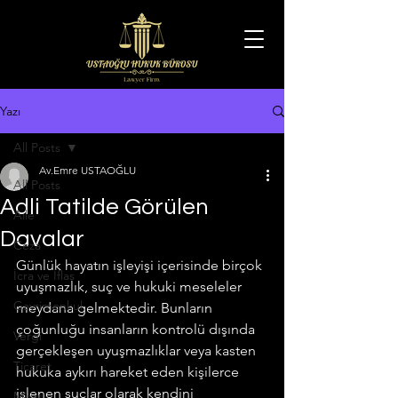
Yazı
All Posts
Av.Emre USTAOĞLU
All Posts
Adli Tatilde Görülen
Aile
Davalar
Ceza
Günlük hayatın işleyişi içerisinde birçok 
İcra ve İflas
uyuşmazlık, suç ve hukuki meseleler 
Gayrimenkul
meydana gelmektedir. Bunların 
çoğunluğu insanların kontrolü dışında 
Vergi
gerçekleşen uyuşmazlıklar veya kasten 
Ticaret
hukuka aykırı hareket eden kişilerce 
işlenen suçlar olarak kendini 
Miras