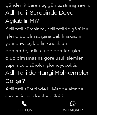
günden itibaren üç gün uzatılmış sayılır.
Adli Tatil Sürecinde Dava 
Açılabilir Mi?
Adli tatil süresince, adli tatilde görülen 
işler olup olmadığına bakılmaksızın 
yeni dava açılabilir. Ancak bu 
dönemde, adli tatilde görülen işler 
olup olmamasına göre usul işlemler 
yapılmayıp süreler işlemeyecektir.
Adli Tatilde Hangi Mahkemeler 
Çalışır?
Adli tatil sürecinde II. Madde altında 
sayılan iş ve işlemlerle ilgili 
mahkemeler çalışmaktadır. Bunlardan 
TELEFON
WHATSAPP
özel görevli olan mahkemeler: iş 
mahkemeleri, aile mahkemeleri, icra 
hukuk mahkemeleri, icra daireleri, 
başsavcılıklar, noterler, çekişmesiz yargı 