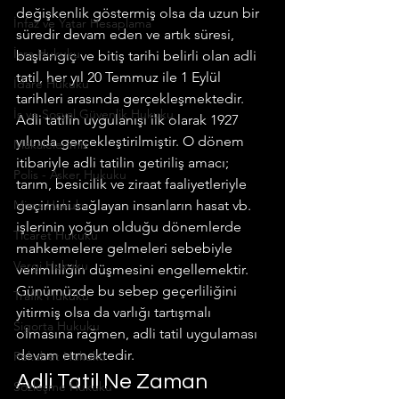
değişkenlik göstermiş olsa da uzun bir 
İnfaz ve Yatar Hesaplama
süredir devam eden ve artık süresi, 
İcra Hukuku
başlangıç ve bitiş tarihi belirli olan adli 
tatil, her yıl 20 Temmuz ile 1 Eylül 
İdare Hukuku
tarihleri arasında gerçekleşmektedir.
İş ve Sosyal Güvenlik Hukuku
Adli tatilin uygulanışı ilk olarak 1927 
yılında gerçekleştirilmiştir. O dönem 
Makalelerimiz
itibariyle adli tatilin getiriliş amacı; 
Polis - Asker Hukuku
tarım, besicilik ve ziraat faaliyetleriyle 
Miras Hukuku
geçimini sağlayan insanların hasat vb. 
işlerinin yoğun olduğu dönemlerde 
Ticaret Hukuku
mahkemelere gelmeleri sebebiyle 
Vergi Hukuku
verimliliğin düşmesini engellemektir.
Günümüzde bu sebep geçerliliğini 
Trafik Hukuku
yitirmiş olsa da varlığı tartışmalı 
Sigorta Hukuku
olmasına rağmen, adli tatil uygulaması 
devam etmektedir.
Rekabet Hukuku
Adli Tatil Ne Zaman 
Sözleşme Hukuku