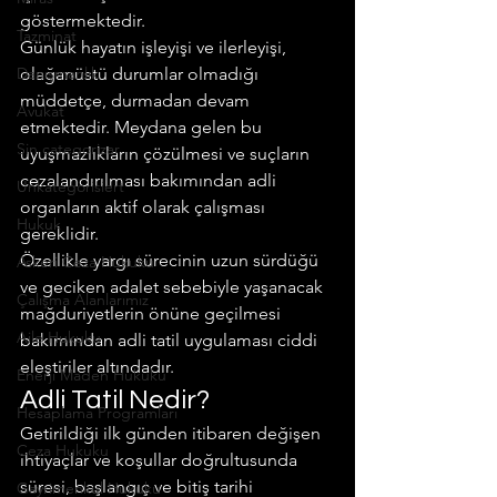
göstermektedir.
Tazminat
Günlük hayatın işleyişi ve ilerleyişi, 
Danışmanlık
olağanüstü durumlar olmadığı 
müddetçe, durmadan devam 
Avukat
etmektedir. Meydana gelen bu 
Sin categorizar
uyuşmazlıkların çözülmesi ve suçların 
cezalandırılması bakımından adli 
Unkategorisiert
organların aktif olarak çalışması 
Hukuk
gereklidir.
Özellikle yargı sürecinin uzun sürdüğü 
Askeri Ceza Hukuku
ve geciken adalet sebebiyle yaşanacak 
Çalışma Alanlarımız
mağduriyetlerin önüne geçilmesi 
Aile Hukuku
bakımından adli tatil uygulaması ciddi 
eleştiriler altındadır.
Enerji Maden Hukuku
Adli Tatil Nedir?
Hesaplama Programları
Getirildiği ilk günden itibaren değişen 
Ceza Hukuku
ihtiyaçlar ve koşullar doğrultusunda 
süresi, başlangıç ve bitiş tarihi 
Gayrimenkul Hukuku