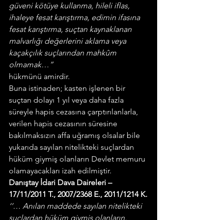
güveni kötüye kullanma, hileli iflas, 
ihaleye fesat karıştırma, edimin ifasına 
fesat karıştırma, suçtan kaynaklanan 
malvarlığı değerlerini aklama veya 
kaçakçılık suçlarından mahkûm 
olmamak…”
hükmünü amirdir.
Buna istinaden; kasten işlenen bir 
suçtan dolayı 1 yıl veya daha fazla 
süreyle hapis cezasına çarptırılanlarla, 
verilen hapis cezasının süresine 
bakılmaksızın affa uğramış olsalar bile 
yukarıda sayılan nitelikteki suçlardan 
hüküm giymiş olanların Devlet memuru 
olamayacakları izah edilmiştir.
Danıştay İdari Dava Daireleri – 
17/11/2011 T., 2007/2368 E., 2011/1214 K.
‘’… Anılan maddede sayılan nitelikteki 
suçlardan hüküm giymiş olanların, 