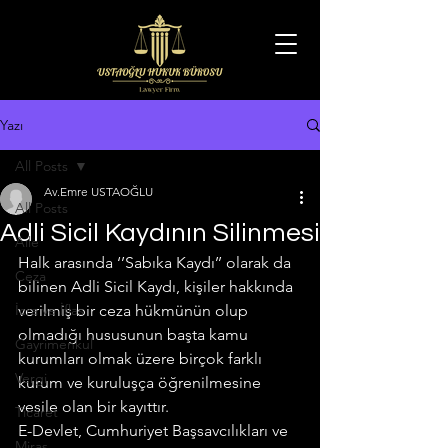
Yazı
All Posts
Av.Emre USTAOĞLU
All Posts
Adli Sicil Kaydının Silinmesi
Aile
Halk arasında ‘’Sabıka Kaydı’’ olarak da 
Ceza
bilinen Adli Sicil Kaydı, kişiler hakkında 
İcra ve İflas
verilmiş bir ceza hükmünün olup 
olmadığı hususunun başta kamu 
Gayrimenkul
kurumları olmak üzere birçok farklı 
Vergi
kurum ve kuruluşça öğrenilmesine 
vesile olan bir kayıttır.
Ticaret
E-Devlet, Cumhuriyet Başsavcılıkları ve 
Miras