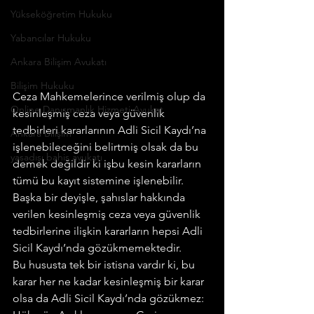
Yükseköğretim Hukuku
Yabancılar Hukuku
Ankara Bilişim Avukatı
Bilişim Hukuku
Ceza Mahkemelerince verilmiş olup da 
Online Danışmanlık Hizmeti Avukat
kesinleşmiş ceza veya güvenlik 
tedbirleri kararlarının Adli Sicil Kaydı’na 
Ankara Bilişim
işlenebileceğini belirtmiş olsak da bu 
yasadışı bahis avukatı
demek değildir ki işbu kesin kararların 
tümü bu kayıt sistemine işlenebilir.
Başka bir deyişle, şahıslar hakkında 
verilen kesinleşmiş ceza veya güvenlik 
tedbirlerine ilişkin kararların hepsi Adli 
Sicil Kaydı’nda gözükmemektedir.
Bu hususta tek bir istisna vardır ki, bu 
karar her ne kadar kesinleşmiş bir karar 
olsa da Adli Sicil Kaydı’nda gözükmez: 