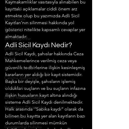
Kaymakamlıklar vasıtasıyla alınabilen bu 
kayıttaki açıklamalar ciddi önem arz 
Tazminat
etmekte olup bu yazımızda Adli Sicil 
Danışmanlık
Kayıtları’nın silinmesi hakkında yol 
Avukat
gösterici nitelikte kapsamlı cevaplar yer 
almaktadır.
Sin categorizar
Adli Sicil Kaydı Nedir?
Unkategorisiert
Adli Sicil Kaydı, şahıslar hakkında Ceza 
Hukuk
Mahkemelerince verilmiş ceza veya 
güvenlik tedbirlerine ilişkin kesinleşmiş 
Askeri Ceza Hukuku
kararların yer aldığı bir kayıt sistemidir. 
Çalışma Alanlarımız
Başka bir deyişle, şahısların işlemiş 
Aile Hukuku
oldukları suçların ve bu suçların infazına 
ilişkin hususların kayıt altına alındığı 
Enerji Maden Hukuku
sisteme Adli Sicil Kaydı denilmektedir. 
Hesaplama Programları
Halk arasında ‘’Sabıka kaydı’’ olarak da 
bilinen bu kayıtta yer alan kayıtların bazı 
Ceza Hukuku
durumlarda silinmesi mümkün 
Gayrimenkul Hukuku