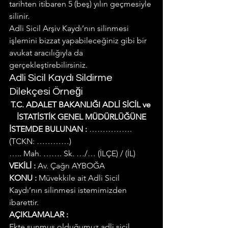
tarihten itibaren 5 (beş) yılın geçmesiyle 
silinir.
Adli Sicil Arşiv Kaydı’nın silinmesi 
işlemini bizzat yapabileceğiniz gibi bir 
avukat aracılığıyla da 
gerçekleştirebilirsiniz.
Adli Sicil Kaydı Sildirme 
Dilekçesi Örneği
T.C. ADALET BAKANLIĞI ADLİ SİCİL ve 
İSTATİSTİK GENEL MÜDÜRLÜĞÜNE
İSTEMDE BULUNAN :
 ……………. 
(TCKN: …………)
….. Mah. ……. Sk. …/… (İLÇE) / (İL)
VEKİLİ :
 Av. Çağrı AYBOĞA
KONU :
 Müvekkile ait Adli Sicil 
Kaydı’nın silinmesi istemimizden 
ibarettir.
AÇIKLAMALAR :
Ekte sunmuş olduğumuz adli sicil 