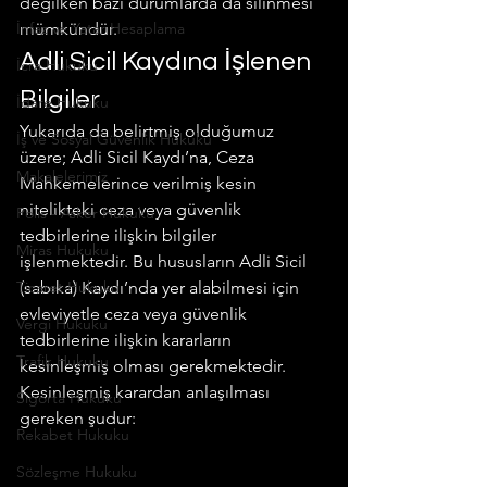
değilken bazı durumlarda da silinmesi 
İnfaz ve Yatar Hesaplama
mümkündür.
Adli Sicil Kaydına İşlenen 
İcra Hukuku
Bilgiler
İdare Hukuku
Yukarıda da belirtmiş olduğumuz 
İş ve Sosyal Güvenlik Hukuku
üzere; Adli Sicil Kaydı’na, Ceza 
Makalelerimiz
Mahkemelerince verilmiş kesin 
nitelikteki ceza veya güvenlik 
Polis - Asker Hukuku
tedbirlerine ilişkin bilgiler 
Miras Hukuku
işlenmektedir. Bu hususların Adli Sicil 
Ticaret Hukuku
(sabıka) Kaydı’nda yer alabilmesi için 
evleviyetle ceza veya güvenlik 
Vergi Hukuku
tedbirlerine ilişkin kararların 
Trafik Hukuku
kesinleşmiş olması gerekmektedir. 
Kesinleşmiş karardan anlaşılması 
Sigorta Hukuku
gereken şudur:
Rekabet Hukuku
Sözleşme Hukuku