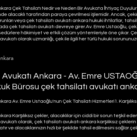
nkara Çek Tahsilatı Nedir ve Neden Bir Avukata İhtiyaç Duyulur?
de alacaklı tarafından paraya çevrilmesi işlemidir. Ancak, çekin 
unları veya çek tahsilatı avukatı ankara hukuki ihtilaflar, tahsi
ktada çek tahsilatı avukatı devreye girer.Av. Emre Ustaoğlu, çek 
edürlere hâkimiyet ve etkili çözüm yöntemleriyle öne çıkar. Çek
avukatı olarak uzmanlığı, çek ile ilgili her türlü hukuki sorunun
ankara
tı Avukatı Ankara - Av. Emre USTAO
uk Bürosu çek tahsilatı avukatı ank
nkara Av. Emre Ustaoğlu'nun Çek Tahsilatı Hizmetleri1. Karşılıksı
ara Karşılıksız çekler, alacaklılar için ciddi bir sorun teşkil eder
avukatı olarak, çek tahsilatı avukatı ankara karşılıksız çeklerin 
atır ve alacaklarınızın hızlı bir şekilde tahsil edilmesini sağlar.çek