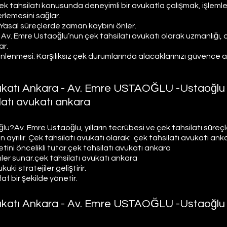
k tahsilatı konusunda deneyimli bir avukatla çalışmak, işlemlerin
erlemesini sağlar.
Yasal süreçlerde zaman kaybını önler.
 Av. Emre Ustaoğlu’nun çek tahsilatı avukatı olarak uzmanlığı, 
ar.
lenmesi: Karşılıksız çek durumlarında alacaklarınızı güvence altı
vukatı Ankara - Av. Emre USTAOĞLU -Ustaoğlu
latı avukatı ankara
?Av. Emre Ustaoğlu, yılların tecrübesi ve çek tahsilatı süreçl
n ayrılır. Çek tahsilatı avukatı olarak:  çek tahsilatı avukatı ank
ini öncelikli tutar.çek tahsilatı avukatı ankara
ümler sunar.çek tahsilatı avukatı ankara
ki stratejiler geliştirir.
af bir şekilde yönetir. 
vukatı Ankara - Av. Emre USTAOĞLU -Ustaoğlu