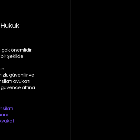
 Hukuk 
ı çok önemlidir.
ir şekilde 
un. 
lı, güvenilir ve 
silatı avukatı 
i güvence altına 
silatı
manı
Avukat