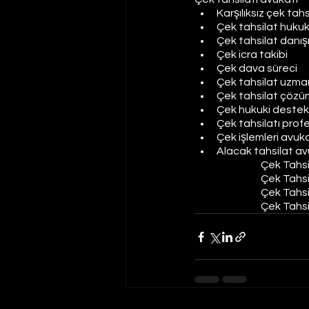
Karşılıksız çek tahs
Çek tahsilat huku
Çek tahsilat danış
Çek icra takibi
Çek dava süreci
Çek tahsilat uzma
Çek tahsilat çözüm
Çek hukuki destek
Çek tahsilatı pro
Çek işlemleri avuk
Alacak tahsilat av
Çek Tahsi
Çek Tahsi
Çek Tahsi
Çek Tahsi