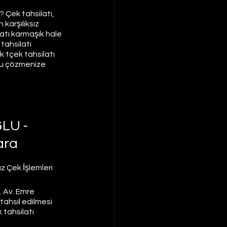
 Çek tahsilatı, 
karşılıksız 
latı karmaşık hale 
tahsilatı 
 tçek tahsilatı 
uzu çözmenize 
ĞLU -
ara 
z Çek İşlemleri
. Av. Emre 
tahsil edilmesi 
 tahsilatı 