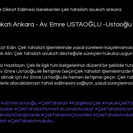
e Dikkat Edilmesi Gerekenler çek tahsilatı avukatı ankara
vukatı Ankara - Av. Emre USTAOĞLU -Ustaoğlu
at Edin: Çek tahsilatı işlemlerinde yasal sürelerin kaçırılmamas
 Alın: Çek tahsilatı avukatı desteğiyle süreçleri hukuka uygun b
z Hazırlayın: Çek ile ilgili tüm belgelerinizi düzenli bir şekilde tut
. Emre Ustaoğlu ile İletişime GeçinÇek tahsilat işlemlerinizde hız
almak için Av. Emre Ustaoğlu ile hemen iletişime geçin. Çek tah
le alacaklarınızın tahsil edilmesini sağlıyor, yasal süreçleriniz
#AvEmreUstaoğlu
#ÇekTahsilatı
#KarşılıksızÇek
#HukukiÇekTah
vaları
#ÇekTahsilatHizmeti
#UzmanAvukat
#ÇekTahsilatıUz
hsilatıDanışmanlık
#ÇekTahsilatıÇözümleri
#ÇekTahsilatında
atı
#ÇekTahsilatıHukuku