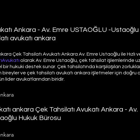
vukatı Ankara - Av. Emre USTAOĞLU -Ustaoğlu
latı avukatı ankara
kara Çek Tahsilatı Avukatı Ankara Av. Emre Ustaoğlu ile Hızlı ve 
ıAvukatı
 olarak Av. Emre Ustaoğlu, çek tahsilat işlemlerinde 
bir hukuki destek sunar. Çek tahsilatında karşılaşılan zorlukları hı
bireyler ve çek tahsilatı avukatı ankara işletmeler için doğru a
 lider avukatlarından biridir. 
ankara
ukatı ankara Çek Tahsilatı Avukatı Ankara - Av.
oğlu Hukuk Bürosu
ankara