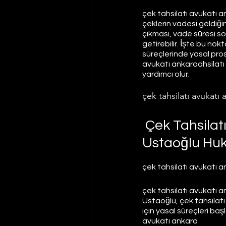
çek tahsilatı avukatı a
çeklerin vadesi geldiğin
çıkması, vade süresi sor
getirebilir. İşte bu no
süreçlerinde yasal pros
avukatı ankaraahsilatı 
yardımcı olur.
çek tahsilatı avukatı 
 Çek Tahsila
Ustaoğlu Huk
çek tahsilatı avukatı a
çek tahsilatı avukatı ank
Ustaoğlu, çek tahsilatı 
için yasal süreçleri başl
avukatı ankara