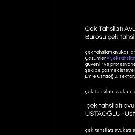
Çek Tahsilatı A
Bürosu çek tahsi
çek tahsilatı avukatı an
Çözümler 
#ÇekTahsilat
güvenilir ve profesyonel 
şekilde çözmek isteyen 
Emre Ustaoğlu, sektörün
çek tahsilatı avukatı 
 çek tahsilatı av
USTAOĞLU -Usta
çek tahsilatı avukatı 