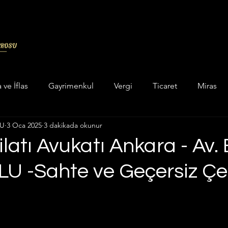
a ve İflas
Gayrimenkul
Vergi
Ticaret
Miras
LU
3 Oca 2025
3 dakikada okunur
in categorizar
Unkategorisiert
Hukuk
Askeri Cez
latı Avukatı Ankara - Av.
 -Sahte ve Geçersiz Çe
ukuku
Enerji Maden Hukuku
Hesaplama Programları
 ve Yatar Hesaplama
İcra Hukuku
İdare Hukuku
dız