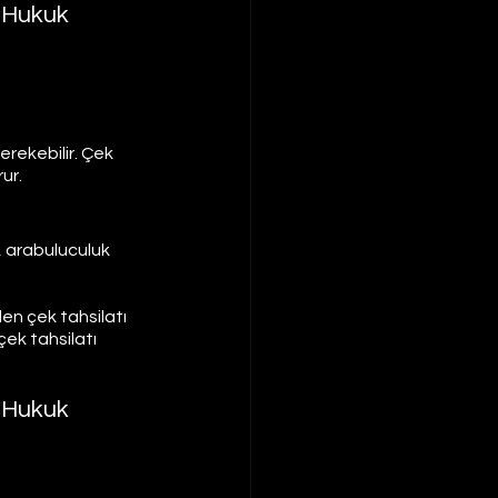
 Hukuk 
rekebilir. Çek 
ur.
 arabuluculuk 
den çek tahsilatı 
çek tahsilatı 
 Hukuk 