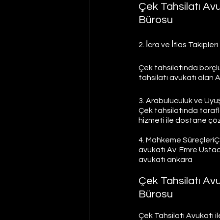
Çek Tahsilatı A
Bürosu
2. İcra ve İflas Takipleri
Çek tahsilatında borçlu
tahsilatı avukatı olan A
3. Arabuluculuk ve Uyu
Çek tahsilatında taraf
hizmeti ile dostane çö
4. Mahkeme SüreçleriÇek 
avukatı Av. Emre Ustaoğl
avukatı ankara 
Çek Tahsilatı A
Bürosu
Çek Tahsilatı Avukatı il