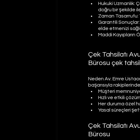
Hukuki Uzmanlık: Çe
doğru bir şekilde il
Zaman Tasarrufu: 
Garantili Sonuçlar:
elde etmenizi sağl
Maddi Kayıpların Ön
Çek Tahsilatı A
Bürosu çek tahsi
Neden Av. Emre Ustaoğlu
başarısıyla rakiplerinde
Müşteri memnuniyet
Hızlı ve etkili çöz
Her duruma özel huku
Yasal süreçleri şeff
Çek Tahsilatı A
Bürosu