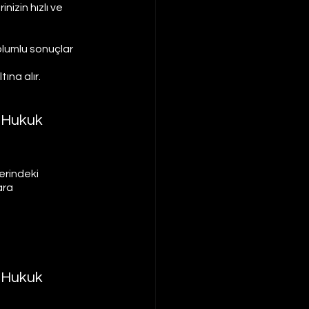
izin hızlı ve 
olumlu sonuçlar 
na alır. 
 Hukuk 
erindeki 
ara
 Hukuk 