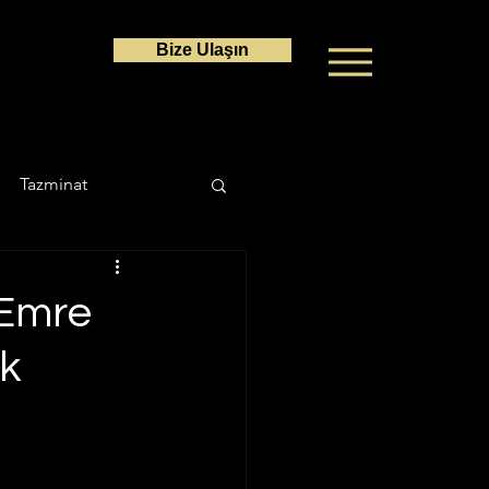
Bize Ulaşın
Tazminat
a Hukuku
 Emre
k
Ceza Hukuku