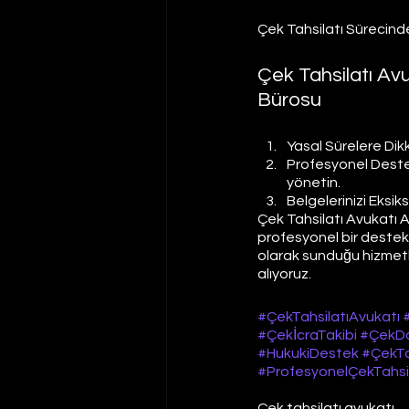
Çek Tahsilatı Sürecind
Çek Tahsilatı A
Bürosu
Yasal Sürelere Dikk
Profesyonel Destek
yönetin.
Belgelerinizi Eksiksi
Çek Tahsilatı Avukatı Av
profesyonel bir destek 
olarak sunduğu hizmetler
alıyoruz. 
#ÇekTahsilatıAvukatı
#ÇekİcraTakibi
#ÇekDa
#HukukiDestek
#ÇekTa
#ProfesyonelÇekTahsil
Çek tahsilatı avukatı