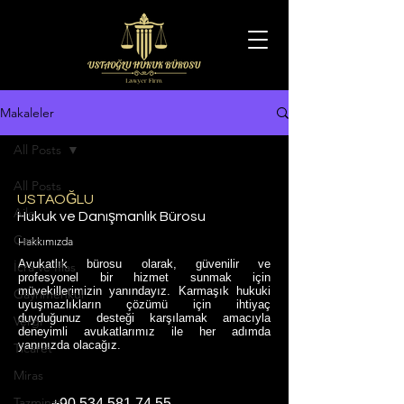
Makaleler
All Posts
All Posts
USTAOĞLU
Aile
Hukuk ve Danışmanlık Bürosu
Ceza
Hakkımızda
Avukatlık bürosu olarak, güvenilir ve
İcra ve İflas
profesyonel bir hizmet sunmak için
müvekillerimizin yanındayız. Karmaşık hukuki
Gayrimenkul
uyuşmazlıkların çözümü için ihtiyaç
duyduğunuz desteği karşılamak amacıyla
Vergi
deneyimli avukatlarımız ile her adımda
yanınızda olacağız.
Ticaret
Miras
Tazminat
+90 534 581 74 55