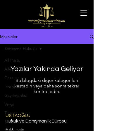
Makaleler
Sözleşme Hukuku
All Posts
Yazılar Yakında Geliyor
Aile
Ceza
Bu blogdaki diğer kategorileri
keşfedin veya daha sonra tekrar
İcra ve İflas
kontrol edin.
Gayrimenkul
Vergi
Ticaret
USTAOĞLU
Hukuk ve Danışmanlık Bürosu
Miras
Hakkımızda
Tazminat